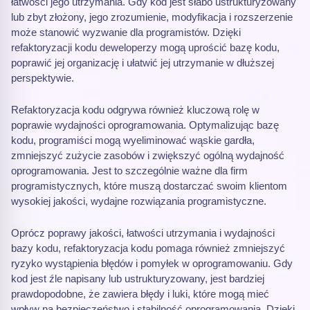
łatwości jego utrzymania. Gdy kod jest słabo ustrukturyzowany
lub zbyt złożony, jego zrozumienie, modyfikacja i rozszerzenie
może stanowić wyzwanie dla programistów. Dzięki
refaktoryzacji kodu deweloperzy mogą uprościć bazę kodu,
poprawić jej organizację i ułatwić jej utrzymanie w dłuższej
perspektywie.
Refaktoryzacja kodu odgrywa również kluczową rolę w
poprawie wydajności oprogramowania. Optymalizując bazę
kodu, programiści mogą wyeliminować wąskie gardła,
zmniejszyć zużycie zasobów i zwiększyć ogólną wydajność
oprogramowania. Jest to szczególnie ważne dla firm
programistycznych, które muszą dostarczać swoim klientom
wysokiej jakości, wydajne rozwiązania programistyczne.
Oprócz poprawy jakości, łatwości utrzymania i wydajności
bazy kodu, refaktoryzacja kodu pomaga również zmniejszyć
ryzyko wystąpienia błędów i pomyłek w oprogramowaniu. Gdy
kod jest źle napisany lub ustrukturyzowany, jest bardziej
prawdopodobne, że zawiera błędy i luki, które mogą mieć
wpływ na bezpieczeństwo i stabilność oprogramowania. Dzięki