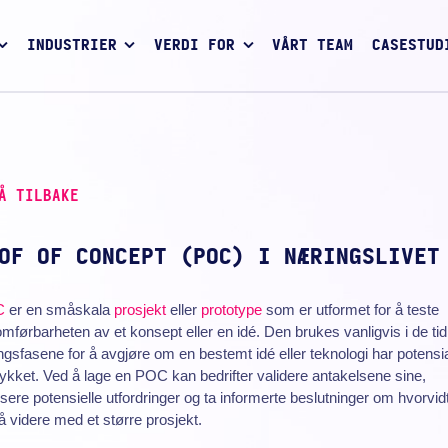
INDUSTRIER
VERDI FOR
VÅRT TEAM
CASESTUD
Å TILBAKE
OF OF CONCEPT (POC) I NÆRINGSLIVET
C
er en småskala
prosjekt
eller
prototype
som er utformet for å teste
mførbarheten av et konsept eller en idé. Den brukes vanligvis i de tid
ingsfasene for å avgjøre om en bestemt idé eller teknologi har potensial
llykket. Ved å lage en POC kan bedrifter validere antakelsene sine,
fisere potensielle utfordringer og ta informerte beslutninger om hvorvid
å videre med et større prosjekt.