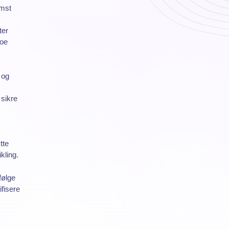
emst
ter
noe
 og
 sikre
tte
kling.
følge
ifisere