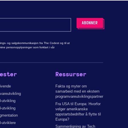
rings- og salgskommunikasjon fra The Codest og til at
ne personopplysninger som forklart i vår
ester
Ressurser
givende
Fakta og myter om
samarbeid med en ekstern
areutvikling
programvareutviklingspartner
utvikling
Fra USA til Europa: Hvorfor
-utvikling
velger amerikanske
oppstartsbedrifter å flytte til
ugmentation
Europa?
utviklere
Sammenligning av Tech