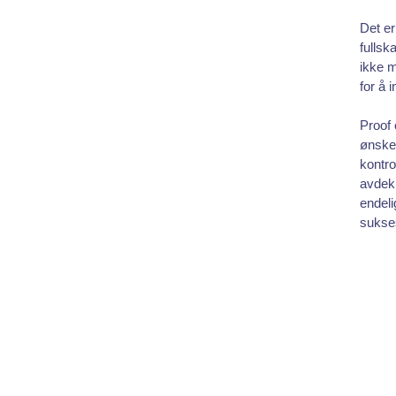
Det er
fullsk
ikke 
for å 
Proof 
ønsker
kontro
avdekk
endeli
sukses