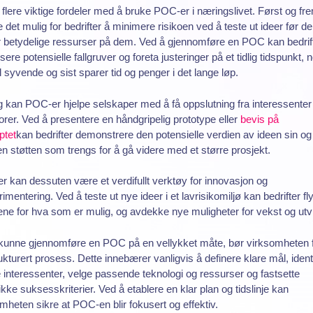
 flere viktige fordeler med å bruke POC-er i næringslivet. Først og fr
e det mulig for bedrifter å minimere risikoen ved å teste ut ideer før de
 betydelige ressurser på dem. Ved å gjennomføre en POC kan bedrif
fisere potensielle fallgruver og foreta justeringer på et tidlig tidspunkt, 
l syvende og sist sparer tid og penger i det lange løp.
egg kan POC-er hjelpe selskaper med å få oppslutning fra interessenter
orer. Ved å presentere en håndgripelig prototype eller
bevis på
ptet
kan bedrifter demonstrere den potensielle verdien av ideen sin og
n støtten som trengs for å gå videre med et større prosjekt.
 kan dessuten være et verdifullt verktøy for innovasjon og
imentering. Ved å teste ut nye ideer i et lavrisikomiljø kan bedrifter fly
ne for hva som er mulig, og avdekke nye muligheter for vekst og utvi
 kunne gjennomføre en POC på en vellykket måte, bør virksomheten 
ukturert prosess. Dette innebærer vanligvis å definere klare mål, ident
e interessenter, velge passende teknologi og ressurser og fastsette
ikke suksesskriterier. Ved å etablere en klar plan og tidslinje kan
mheten sikre at POC-en blir fokusert og effektiv.