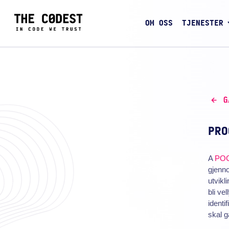
OM OSS
TJENESTER
G
PRO
A
PO
gjenno
utvikl
bli ve
identi
skal g