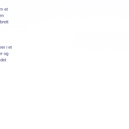
om et
den
brett
er i et
er og
 det