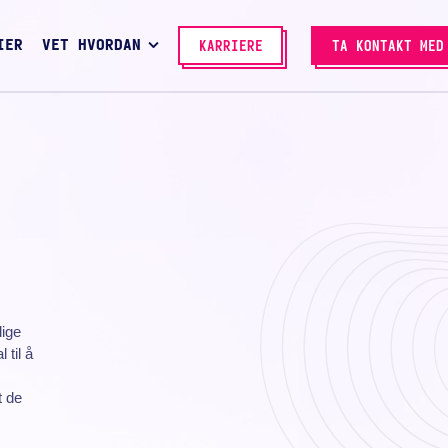
IER
VET HVORDAN
KARRIERE
TA KONTAKT MED
lige
 til å
t de