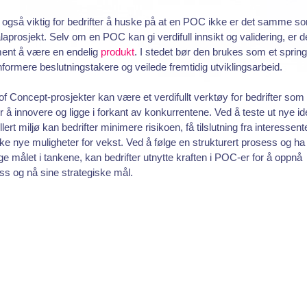
 også viktig for bedrifter å huske på at en POC ikke er det samme s
alaprosjekt. Selv om en POC kan gi verdifull innsikt og validering, er 
ment å være en endelig
produkt
. I stedet bør den brukes som et spring
informere beslutningstakere og veilede fremtidig utviklingsarbeid.
of Concept-prosjekter kan være et verdifullt verktøy for bedrifter som
 å innovere og ligge i forkant av konkurrentene. Ved å teste ut nye ide
llert miljø kan bedrifter minimere risikoen, få tilslutning fra interessent
e nye muligheter for vekst. Ved å følge en strukturert prosess og ha
ge målet i tankene, kan bedrifter utnytte kraften i POC-er for å oppnå
s og nå sine strategiske mål.