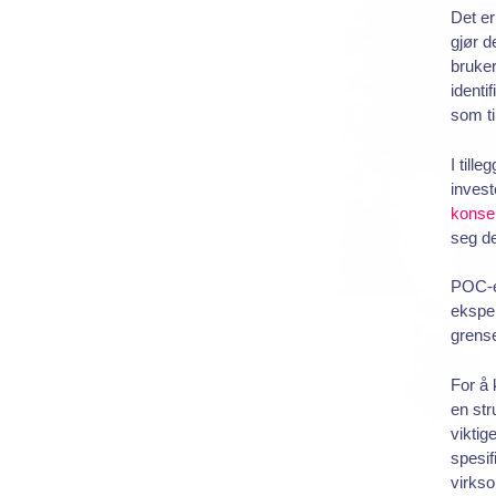
Det er
gjør d
bruker
identi
som ti
I till
invest
konse
seg de
POC-er
eksper
grense
For å
en str
viktig
spesif
virkso