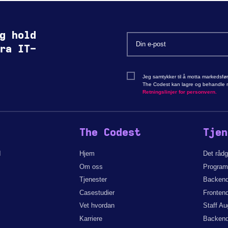
g hold
ra IT-
Jeg samtykker til å motta markedsfø
The Codest kan lagre og behandle mi
Retningslinjer for personvern.
The Codest
Tjen
d
Hjem
Det råd
Om oss
Programv
Tjenester
Backend-
Casestudier
Frontend
Vet hvordan
Staff A
Karriere
Backend-