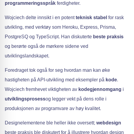
programmeringsspråk
ferdigheter.
Wojciech delte innsikt i en potent
teknisk stabel
for rask
utvikling, med verktøy som Heroku, Express, Prisma,
PostgreSQ og TypeScript. Han diskuterte
beste praksis
og berørte også de mørkere sidene ved
utviklingslandskapet.
Foredraget tok også for seg hvordan man kan øke
hastigheten på API-utvikling med eksempler på
kode
.
Wojciech fremhevet viktigheten av
kodegjennomgang
i
utviklingsprosess
og legger vekt på dens rolle i
produksjonen av programvare av høy kvalitet.
Designelementene ble heller ikke oversett;
webdesign
beste praksis ble diskutert for å illustrere hvordan design