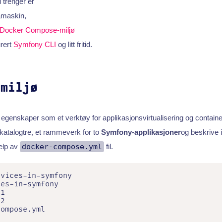
u trenger er
amaskin,
Docker Compose-miljø
urert
Symfony CLI
og litt fritid.
smiljø
 egenskaper som et verktøy for applikasjonsvirtualisering og containe
 katalogtre, et rammeverk for to
Symfony-applikasjoner
og beskrive i
elp av
docker-compose.yml
fil.
vices-in-symfony

es-in-symfony

1

2

compose.yml