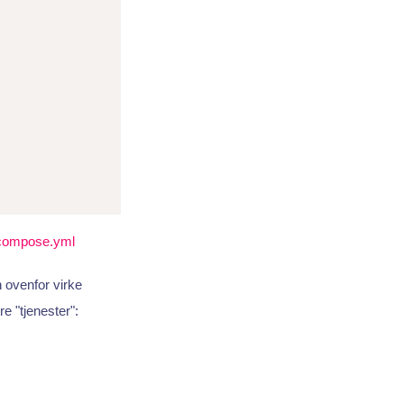
-compose.yml
 ovenfor virke
e "tjenester":