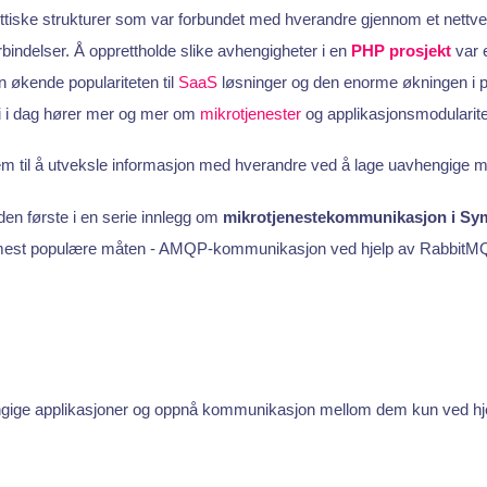
ttiske strukturer som var forbundet med hverandre gjennom et nettve
rbindelser. Å opprettholde slike avhengigheter i en
PHP
prosjekt
var e
n økende populariteten til
SaaS
løsninger og den enorme økningen i po
t vi i dag hører mer og mer om
mikrotjenester
og applikasjonsmodularite
m til å utveksle informasjon med hverandre ved å lage uavhengige m
den første i en serie innlegg om
mikrotjenestekommunikasjon i Sy
mest populære måten - AMQP-kommunikasjon ved hjelp av RabbitM
ngige applikasjoner og oppnå kommunikasjon mellom dem kun ved h