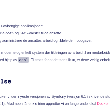
t
, uavhengige applikasjoner:
 e-post- og SMS-varsler til de ansatte
g administrere de ansattes arbeid og tildele dem oppgaver.
 moderne og enkelt system der tildelingen av arbeid til en medarbeide
ved hjelp av
app1
. Til tross for at det ser slik ut, er dette veldig enkelt
else
ruker vi den nyeste versjonen av Symfony (versjon 6.1 i skrivende st
1). Med noen få, enkle trinn oppretter vi en fungerende lokal
Docker