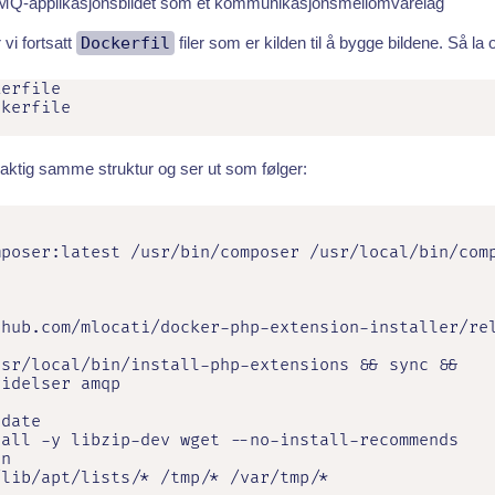
tMQ-applikasjonsbildet som et kommunikasjonsmellomvarelag
r vi fortsatt
Dockerfil
filer som er kilden til å bygge bildene. Så la
erfile

ckerfile
aktig samme struktur og ser ut som følger:
poser:latest /usr/bin/composer /usr/local/bin/comp
hub.com/mlocati/docker-php-extension-installer/rel
sr/local/bin/install-php-extensions && sync &&

idelser amqp

date

all -y libzip-dev wget --no-install-recommends

n

lib/apt/lists/* /tmp/* /var/tmp/*
