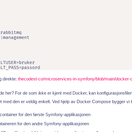


rabbitmq

:management

LTUSER=bruker

ULT_PASS=passord
ig direkte:
thecodest-co/microservices-in-symfony/blob/main/docker
e her? For de som ikke er kjent med Docker, kan konfigurasjonsfilen
et med den er veldig enkelt. Ved hjelp av Docker Compose bygger vi tr
container for den første Symfony-applikasjonen
taineren for den andre Symfony-applikasjonen