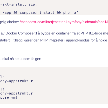
-ext-install zip;

d /app && composer install && php -a"
gelig direkte:
/thecodest-co/mikrotjenester-i-symfony/blob/main/app1/
s av Docker Compose til å bygge en container fra et PHP 8.1-bilde 
llert. I tillegg kjører den PHP intepreter i append-modus for å holde 
itt skal nå se ut som følger:
le

ony-appstruktur

le

ony-appstruktur

mpose.yml