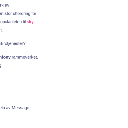
rk av
n stor utfordring for
pulariteten til
sky
t.
ikrotjenester?
mfony
rammeverket,
Q.
jelp av Message