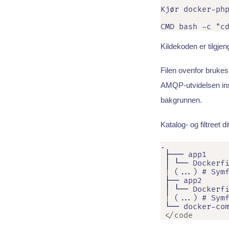
Kjør docker-php
CMD bash -c "c
Kildekoden er tilgjen
Filen ovenfor bruke
AMQP-utvidelsen insta
bakgrunnen.
Katalog- og filtreet d
.

 ├─── app1

 │ └── Dockerfi
 | (...) # Symf
 ├── app2

 │ └── Dockerfi
 | (...) # Symf
 └── docker-co
 </code