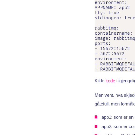
environment:

APPNAME: app2

tty: true

stdinopen: true
rabbitmq:

containername: 
image: rabbitmq
ports:

- 15672:15672

- 5672:5672

environment:

- RABBITMQDEFAU
- RABBITMQDEFA
Kilde
kode
tilgjengel
Men vent, hva skjedd
gåtefull, men formål
app1: som er en 
app2: som er con