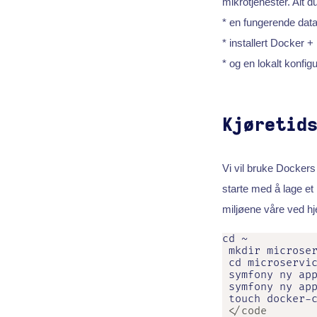
mikrotjenester. Alt d
* en fungerende dat
* installert Docker +
* og en lokalt konfig
Kjøretid
Vi vil bruke Dockers
starte med å lage et
miljøene våre ved hj
cd ~

 mkdir microser
 cd microservic
 symfony ny app
 symfony ny app
 touch docker-
 </code