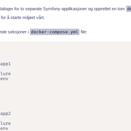
kataloger for to separate Symfony-applikasjoner og opprettet en tom
d
 for å starte miljøet vårt.
ende seksjoner i
docker-compose.yml
file:
app1

lure

env



app2

lure

env
