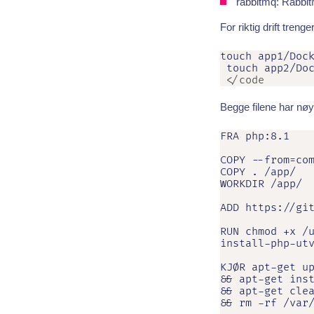
rabbitmq: Rabbi
For riktig drift trenge
touch app1/Dock
 touch app2/Do
 </code
Begge filene har nøy
FRA php:8.1

COPY --from=com
COPY . /app/

WORKDIR /app/

ADD https://git
RUN chmod +x /u
install-php-utv
KJØR apt-get up
&& apt-get inst
&& apt-get clea
&& rm -rf /var/