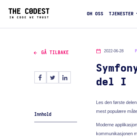
OM OSS
TJENESTER
2022-06-28
GÅ TILBAKE
Symfon
del I
Les den første del
mest populære måte
Innhold
Moderne applikasjonsa
kommunikasjonen mel