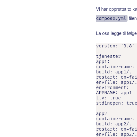
Vi har opprettet to 
compose.yml
filen
La oss legge til følg
versjon: '3.8'

tjenester

app1:

containername: 
build: app1/.

restart: on-fai
envfile: app1/.
environment:

APPNAME: app1

tty: true

stdinopen: true
app2

containername: 
build: app2/.

restart: on-fai
envfile: app2/.