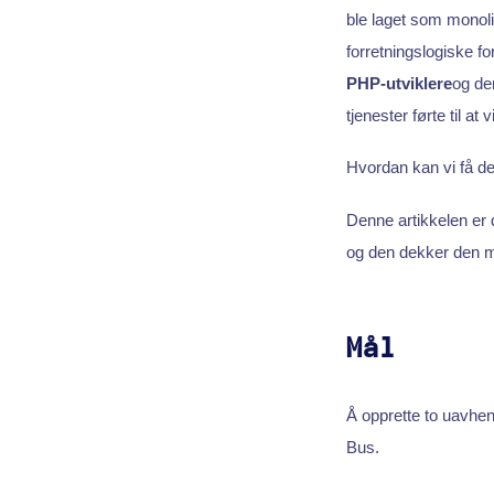
ble laget som monoli
forretningslogiske fo
PHP-utviklere
og de
tjenester førte til a
Hvordan kan vi få de
Denne artikkelen er 
og den dekker den 
Mål
Å opprette to uavhe
Bus.