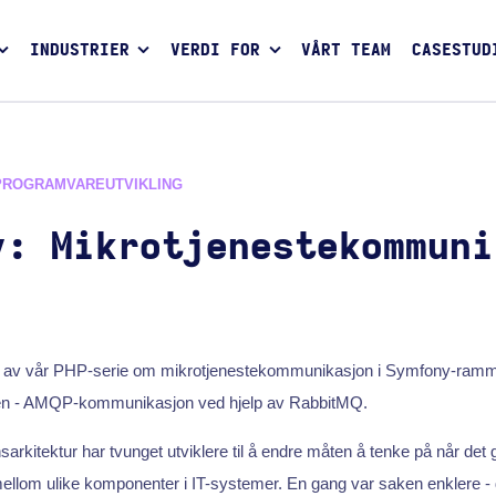
INDUSTRIER
VERDI FOR
VÅRT TEAM
CASESTUD
PROGRAMVAREUTVIKLING
y: Mikrotjenestekommuni
en av vår PHP-serie om mikrotjenestekommunikasjon i Symfony-ram
n - AMQP-kommunikasjon ved hjelp av RabbitMQ.
rkitektur har tvunget utviklere til å endre måten å tenke på når det g
lom ulike komponenter i IT-systemer. En gang var saken enklere - 