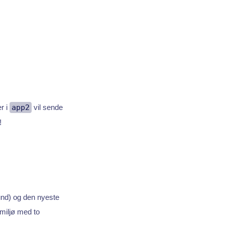
r i
app2
vil sende
!
und) og den nyeste
miljø med to