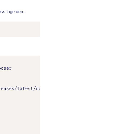
 oss lage dem:
oser

eases/latest/download/install-php-extensions /usr/