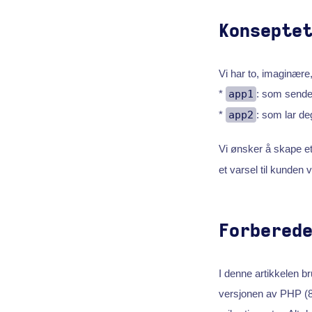
Konsepte
Vi har to, imaginære
*
app1
: som sender
*
app2
: som lar de
Vi ønsker å skape et
et varsel til kunden 
Forbered
I denne artikkelen b
versjonen av PHP (8.