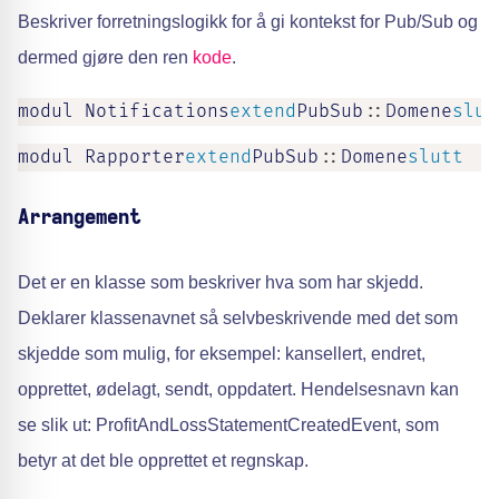
Beskriver forretningslogikk for å gi kontekst for Pub/Sub og
dermed gjøre den ren
kode
.
modul Notifications
extend
PubSub
::
Domene
slut
modul Rapporter
extend
PubSub
::
Domene
slutt
Arrangement
Det er en klasse som beskriver hva som har skjedd.
Deklarer klassenavnet så selvbeskrivende med det som
skjedde som mulig, for eksempel: kansellert, endret,
opprettet, ødelagt, sendt, oppdatert. Hendelsesnavn kan
se slik ut: ProfitAndLossStatementCreatedEvent, som
betyr at det ble opprettet et regnskap.