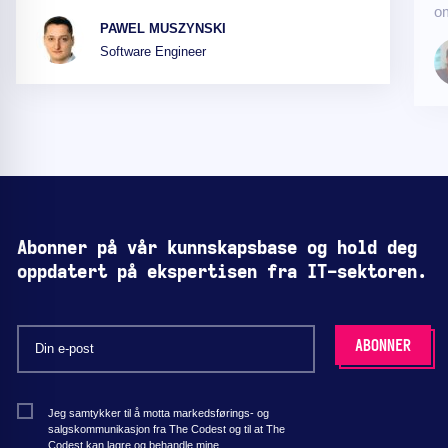
om
PAWEL MUSZYNSKI
Software Engineer
Abonner på vår kunnskapsbase og hold deg
oppdatert på ekspertisen fra IT-sektoren.
Jeg samtykker til å motta markedsførings- og
salgskommunikasjon fra The Codest og til at The
Codest kan lagre og behandle mine