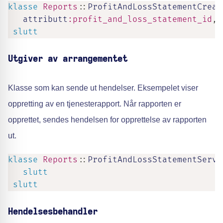
klasse
Reports
::
ProfitAndLossStatementCreat
   attributt
:profit_and_loss_statement_id
,
T
slutt
Utgiver av arrangementet
Klasse som kan sende ut hendelser. Eksempelet viser
oppretting av en tjenesterapport. Når rapporten er
opprettet, sendes hendelsen for opprettelse av rapporten
ut.
klasse
Reports
::
ProfitAndLossStatementServi
slutt
slutt
Hendelsesbehandler