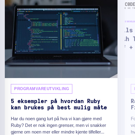
PROGRAMVAREUTVIKLING
5 eksempler på hvordan Ruby
R
kan brukes på best mulig måte
F
Har du noen gang lurt på hva vi kan gjøre med
Fo
Ruby? Det er nok ingen grenser, men vi snakker
ve
gjerne om noen mer eller mindre kjente tilfeller...
h