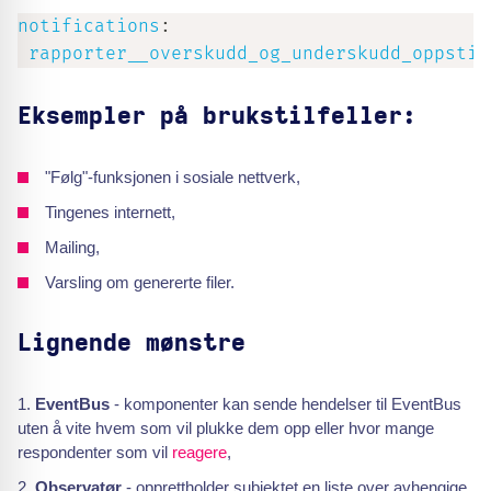
notifications
:
rapporter__overskudd_og_underskudd_oppstil
Eksempler på brukstilfeller:
"Følg"-funksjonen i sosiale nettverk,
Tingenes internett,
Mailing,
Varsling om genererte filer.
Lignende mønstre
EventBus
- komponenter kan sende hendelser til EventBus
uten å vite hvem som vil plukke dem opp eller hvor mange
respondenter som vil
reagere
,
Observatør
- opprettholder subjektet en liste over avhengige