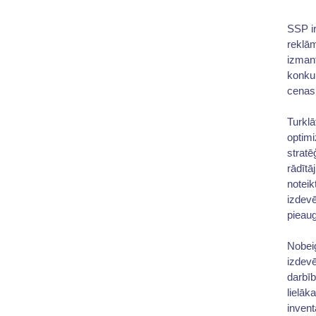
SSP ir
reklām
izmant
konku
cenas,
Turklā
optim
stratē
rādītā
noteik
izdev
pieaug
Nobeig
izdevē
darbīb
lielāk
invent