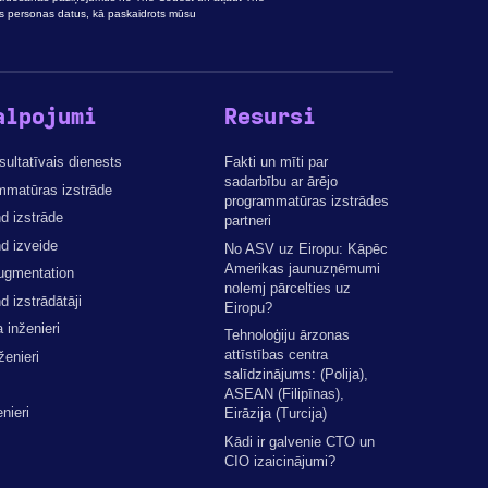
s personas datus, kā paskaidrots mūsu
alpojumi
Resursi
ultatīvais dienests
Fakti un mīti par
sadarbību ar ārējo
mmatūras izstrāde
programmatūras izstrādes
d izstrāde
partneri
d izveide
No ASV uz Eiropu: Kāpēc
Amerikas jaunuzņēmumi
ugmentation
nolemj pārcelties uz
 izstrādātāji
Eiropu?
inženieri
Tehnoloģiju ārzonas
attīstības centra
ženieri
salīdzinājums: (Polija),
ASEAN (Filipīnas),
nieri
Eirāzija (Turcija)
Kādi ir galvenie CTO un
CIO izaicinājumi?