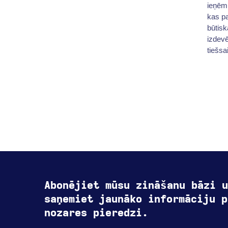
ieņēmu
kas p
būtisk
izdev
tiešsa
Abonējiet mūsu zināšanu bāzi u
saņemiet jaunāko informāciju p
nozares pieredzi.