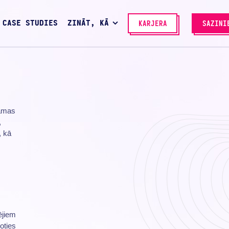
CASE STUDIES
ZINĀT, KĀ
KARJERA
SAZINI
lāmas
,
, kā
ējiem
oties