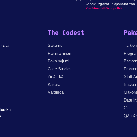
Codest uzglabāt un apstrādāt manu
Konfidencialitātes politika.
The Codest
Pak
ms ar
Sākums
Tā Kons
Par māmiņām
Progra
Pakalpojumi
Backen
Case Studies
Fronten
Zināt, kā
Staff A
Karjera
Backend
Vārdnīca
Mākoņa 
Datu in
Citi
torska
a
QA inže