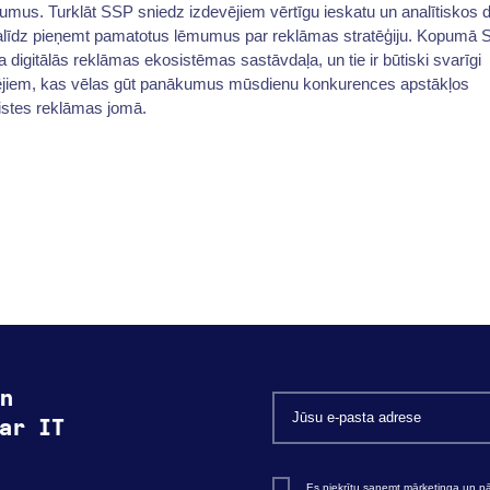
mus. Turklāt SSP sniedz izdevējiem vērtīgu ieskatu un analītiskos d
alīdz pieņemt pamatotus lēmumus par reklāmas stratēģiju. Kopumā S
a digitālās reklāmas ekosistēmas sastāvdaļa, un tie ir būtiski svarīgi
ējiem, kas vēlas gūt panākumus mūsdienu konkurences apstākļos
istes reklāmas jomā.
n
ar IT
Es piekrītu saņemt mārketinga un 