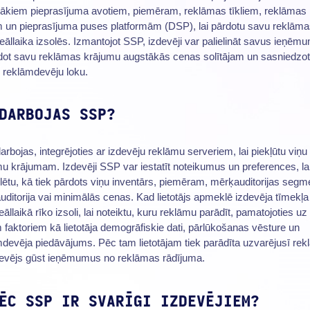
rākiem pieprasījuma avotiem, piemēram, reklāmas tīkliem, reklāmas
m un pieprasījuma puses platformām (DSP), lai pārdotu savu reklām
reāllaika izsolēs. Izmantojot SSP, izdevēji var palielināt savus ieņēm
dot savu reklāmas krājumu augstākās cenas solītājam un sasniedzot
u reklāmdevēju loku.
DARBOJAS SSP?
rbojas, integrējoties ar izdevēju reklāmu serveriem, lai piekļūtu viņu
u krājumam. Izdevēji SSP var iestatīt noteikumus un preferences, la
lētu, kā tiek pārdots viņu inventārs, piemēram, mērķauditorijas segm
ditorija vai minimālās cenas. Kad lietotājs apmeklē izdevēja tīmekļa 
āllaikā rīko izsoli, lai noteiktu, kuru reklāmu parādīt, pamatojoties uz
 faktoriem kā lietotāja demogrāfiskie dati, pārlūkošanas vēsture un
devēja piedāvājums. Pēc tam lietotājam tiek parādīta uzvarējusī rek
devējs gūst ieņēmumus no reklāmas rādījuma.
ĒC SSP IR SVARĪGI IZDEVĒJIEM?