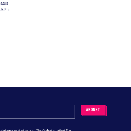
atus,
SP ir
pārdošanas paziņojumus no The Codest un atļaut The