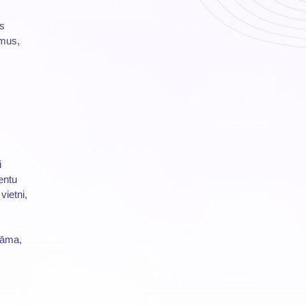
as
umus,
i
entu
vietni,
lāma,