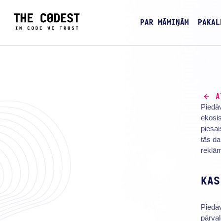
PAR MĀMIŅĀM
PAKAL
A
Piedāv
ekosis
piesai
tās da
reklā
KAS
Piedāv
pārval