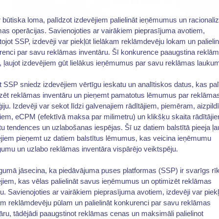
 būtiska loma, palīdzot izdevējiem palielināt ieņēmumus un racionaliz
as operācijas. Savienojoties ar vairākiem pieprasījuma avotiem,
ojot SSP, izdevēji var piekļūt lielākam reklāmdevēju lokam un palielin
renci par savu reklāmas inventāru. Šī konkurence paaugstina reklā
 ļaujot izdevējiem gūt lielākus ieņēmumus par savu reklāmas lauku
t SSP sniedz izdevējiem vērtīgu ieskatu un analītiskos datus, kas pal
izēt reklāmas inventāru un pieņemt pamatotus lēmumus par reklāma
ģiju. Izdevēji var sekot līdzi galvenajiem rādītājiem, piemēram, aizpil
jiem, eCPM (efektīvā maksa par milimetru) un klikšķu skaita rādītājiem
tu tendences un uzlabošanas iespējas. Šī uz datiem balstītā pieeja ļa
ējiem pieņemt uz datiem balstītus lēmumus, kas veicina ieņēmumu
umu un uzlabo reklāmas inventāra vispārējo veiktspēju.
umā jāsecina, ka piedāvājuma puses platformas (SSP) ir svarīgs rī
jiem, kas vēlas palielināt savus ieņēmumus un optimizēt reklāmas
u. Savienojoties ar vairākiem pieprasījuma avotiem, izdevēji var piekļ
am reklāmdevēju pūlam un palielināt konkurenci par savu reklāmas
āru, tādējādi paaugstinot reklāmas cenas un maksimāli palielinot