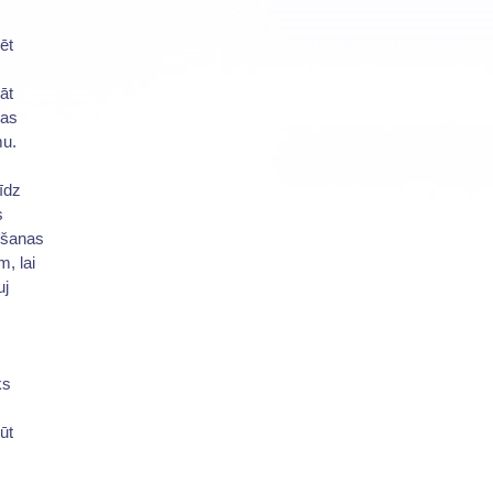
ēt
āt
mas
mu.
īdz
s
dīšanas
, lai
uj
ks
ūt