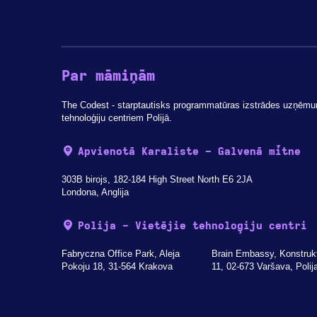
Par māmiņām
The Codest - starptautisks programmatūras izstrādes uzņēmu
tehnoloģiju centriem Polijā.
Apvienotā Karaliste - Galvenā mītne
303B birojs, 182-184 High Street North E6 2JA
Londona, Anglija
Polija - Vietējie tehnoloģiju centri
Fabryczna Office Park, Aleja
Brain Embassy, Konstruk
Pokoju 18, 31-564 Krakova
11, 02-673 Varšava, Polij