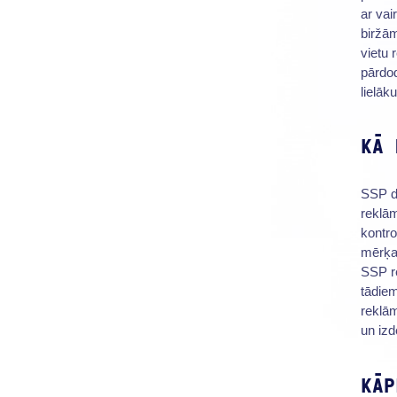
ar vai
biržā
vietu 
pārdo
lielāk
KĀ 
SSP da
reklām
kontro
mērķau
SSP re
tādiem
reklām
un iz
KĀP