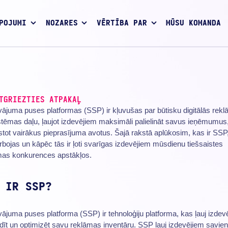
POJUMI
NOZARES
VĒRTĪBA PAR
MŪSU KOMANDA
TGRIEZTIES ATPAKAĻ
ājuma puses platformas (SSP) ir kļuvušas par būtisku digitālās rek
tēmas daļu, ļaujot izdevējiem maksimāli palielināt savus ieņēmumus
stot vairākus pieprasījuma avotus. Šajā rakstā aplūkosim, kas ir SSP
rbojas un kāpēc tās ir ļoti svarīgas izdevējiem mūsdienu tiešsaistes
mas konkurences apstākļos.
 IR SSP?
ājuma puses platforma (SSP) ir tehnoloģiju platforma, kas ļauj izdev
dīt un optimizēt savu reklāmas inventāru. SSP ļauj izdevējiem savien