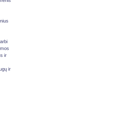
omenis
nius
arbi
temos
s ir
ugų ir