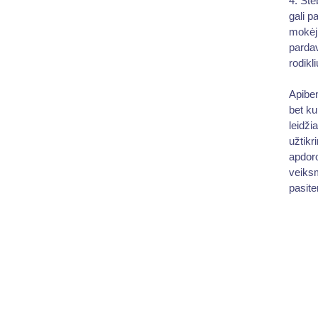
4. Ste
gali p
mokėj
parda
rodikl
Apiben
bet ku
leidži
užtikr
apdoro
veiksm
pasite