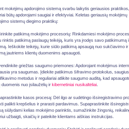
nt mokėjimų apdorojimo sistemą svarbu laikytis geriausios praktikos
iai būtų apdorojami saugiai ir efektyviai. Keletas geriausių mokėjimų
jimo sistemų diegimo praktikų:
irinkite patikimą mokėjimo procesorių: Rinkdamiesi mokėjimo proces
 rinktis patikimą paslaugų teikėją, kuris yra įrodęs savo patikimumą i
ą. Ieškokite teikėjų, kurie siūlo patikimą apsaugą nuo sukčiavimo ir
imą jautriems klientų duomenims apsaugoti.
vendinkite griežtas saugumo priemones: Apdorojant mokėjimus intern
ausia yra saugumas. Įdiekite patikimus šifravimo protokolus, saugius
ifikavimo metodus ir reguliariai atlikite saugumo auditą, kad apsaugo
ų duomenis nuo įsilaužėlių ir
kibernetiniai nusikaltėliai
.
aprastinkite kasos procesą: Dėl ilgo ar sudėtingo išsiregistravimo p
ekti palikti krepšelius ir prarasti pardavimus. Supaprastinkite išsiregis
ą siūlydami kelias mokėjimo parinktis, sumažinkite žingsnių, reikali
iui užbaigti, skaičių ir pateikite klientams aiškias instrukcijas.