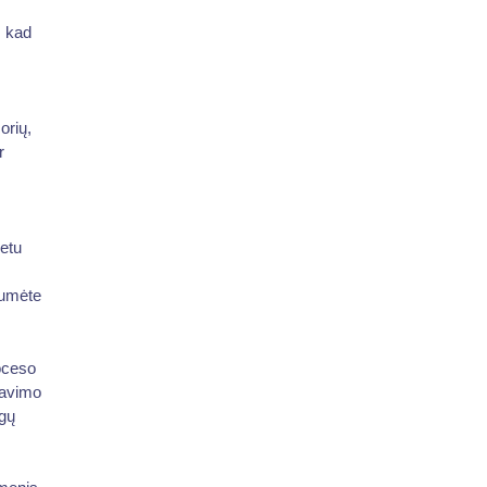
, kad
orių,
r
etu
tumėte
roceso
travimo
ngų