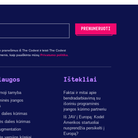
o pranešimus iš The Codest ir leisti The Codest
omenis, kaip paaiškinta mūsų
Privatumo politika.
laugos
Ištekliai
moji tarnyba
Faktai ir mitai apie
bendradarbiavimą su
minės įrangos
išoriniu programinės
s
įrangos kūrimo partneriu
 dalies kūrimas
Iš JAV į Europą: Kodėl
ės dalies kūrimas
Amerikos startuoliai
nusprendžia persikelti į
ugmentation
Europą?
ės versijos kūrėjai