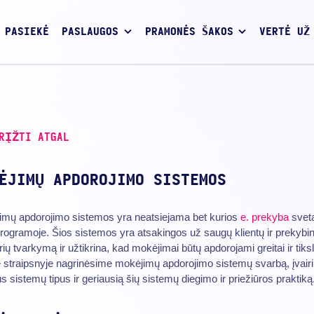
 PASIEKĖ
PASLAUGOS
PRAMONĖS ŠAKOS
VERTĖ UŽ
RĮŽTI ATGAL
ĖJIMŲ APDOROJIMO SISTEMOS
imų apdorojimo sistemos yra neatsiejama bet kurios
e. prekyba
sveta
rogramoje. Šios sistemos yra atsakingos už saugų klientų ir prekybi
ių tvarkymą ir užtikrina, kad mokėjimai būtų apdorojami greitai ir tiksli
straipsnyje nagrinėsime mokėjimų apdorojimo sistemų svarbą, įvair
s sistemų tipus ir geriausią šių sistemų diegimo ir priežiūros praktiką