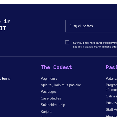
ę ir
IT
Sutinku gauti rinkodaros ir pardavim
saugoti ir tvarkyti mano asmens du
The Codest
Pas
turinti
Pagrindinis
Pataria
Apie tai, kaip mus pasiekė
Progra
kūrima
Paslaugos
Galinės
Case Studies
Priekin
Sužinokite, kaip
Staff A
Karjera
Atgalin