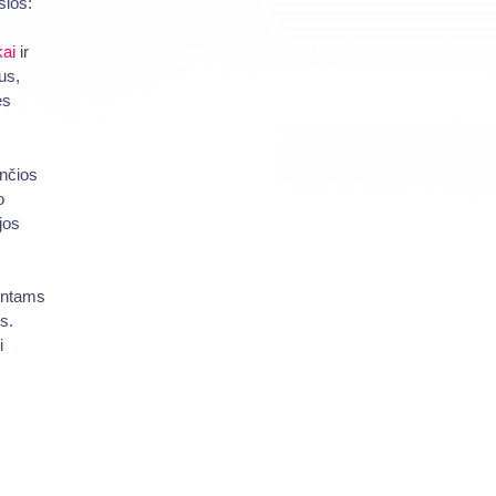
šios:
ai
ir
us,
ės
ančios
o
jos
ientams
s.
i