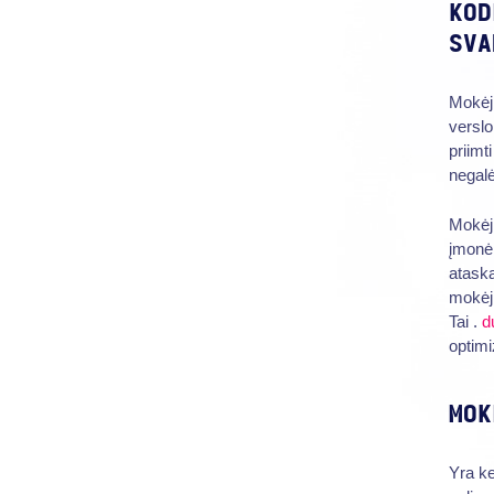
KOD
SVA
Mokėji
verslo
priimt
negalė
Mokėji
įmonė
ataska
mokėji
Tai .
d
optim
MOK
Yra ke