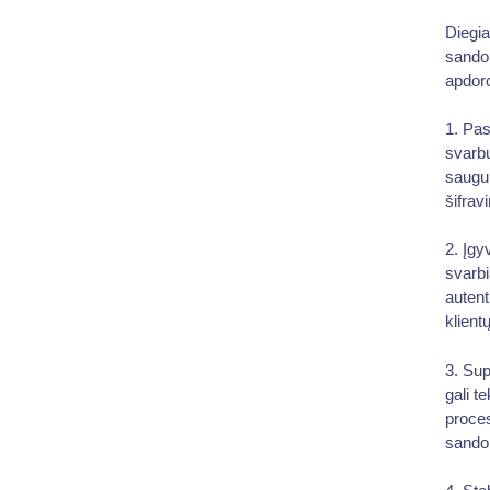
Diegia
sandor
apdoro
1. Pas
svarbu
saugum
šifrav
2. Įgy
svarbi
autent
klient
3. Sup
gali t
proces
sandor