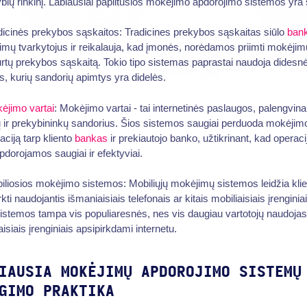
bių rinkinį. Labiausiai paplitusios mokėjimo apdorojimo sistemos yra 
dicinės prekybos sąskaitos: Tradicines prekybos sąskaitas siūlo
bank
mų tvarkytojus ir reikalauja, kad įmonės, norėdamos priimti mokėjim
rtų prekybos sąskaitą. Tokio tipo sistemas paprastai naudoja didesn
, kurių sandorių apimtys yra didelės.
ėjimo vartai
: Mokėjimo vartai - tai internetinės paslaugos, palengvin
ų ir prekybininkų sandorius. Šios sistemos saugiai perduoda mokėjim
aciją tarp kliento
bankas
ir prekiautojo banko, užtikrinant, kad operaci
pdorojamos saugiai ir efektyviai.
iliosios mokėjimo sistemos: Mobiliųjų mokėjimų sistemos leidžia kl
rkti naudojantis išmaniaisiais telefonais ar kitais mobiliaisiais įrenginiai
istemos tampa vis populiaresnės, nes vis daugiau vartotojų naudojas
aisiais įrenginiais apsipirkdami internetu.
IAUSIA MOKĖJIMŲ APDOROJIMO SISTEMŲ
GIMO PRAKTIKA