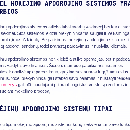
ĖL MOKĖJIMO APDOROJIMO SISTEMOS YR
RBIOS
mų apdorojimo sistemos atlieka labai svarbų vaidmenį bet kurio inter
 sėkmei. Šios sistemos leidžia prekybininkams saugiai ir veiksminga
i mokėjimus iš klientų. Be patikimos mokėjimų apdorojimo sistemos 
tų apdoroti sandorių, todėl prarastų pardavimus ir nusiviltų klientais.
mų apdorojimo sistemos ne tik leidžia atlikti operacijas, bet ir padeda
ms valdyti savo finansus. Šiose sistemose pateikiamos išsamios
itos ir analizė apie pardavimus, grąžinamas sumas ir grįžtamuosius
mus, todėl prekybininkai gali stebėti savo pajamas ir nustatyti tenden
uomenys
gali būti naudojami priimant pagrįstus verslo sprendimus ir
izuojant mokėjimo procesą.
ĖJIMŲ APDOROJIMO SISTEMŲ TIPAI
lių tipų mokėjimo apdorojimo sistemų, kurių kiekviena turi savo funkci