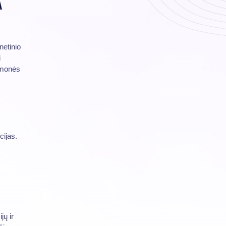
A
netinio
i
įmonės
cijas.
jų ir