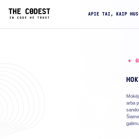
APIE TAI, KAIP MUS
G
MOK
Mokėj
arba p
sandor
Šiame 
galimu