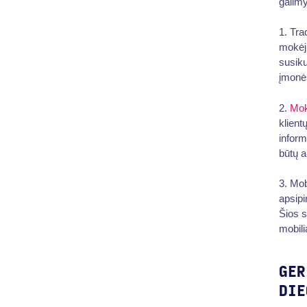
galimy
1. Tra
mokėji
susiku
įmonės
2.
Mok
klient
inform
būtų a
3. Mob
apsipi
Šios s
mobili
GER
DIE