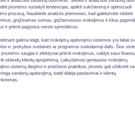
bėti ir analizuoti sandorių duomenis: Stebėti ir analizuoti sandorių du
adėti įmonėms nustatyti tendencijas, aptikti sukčiavimą ir optimizuoti
imo procesą. Naudokite analizės priemones, kad galėtumėte stebėti
vimus, grąžinamas sumas, grįžtamuosius mokėjimus ir kitus pagrindi
ius ir priimti pagrįstus verslo sprendimus.
drinant galima teigti, kad mokėjimų apdorojimo sistemos yra labai sv
rios e. prekybos svetainės ar programos sudedamoji dalis. Šios sis
a įmonėms saugiai ir efektyviai priimti mokėjimus, valdyti savo finansu
inti sklandų klientų apsipirkimą. Laikydamosi geriausios mokėjimų
jimo sistemų diegimo ir priežiūros praktikos, įmonės gali užtikrinti sa
ingą sandorių apdorojimą, todėl didėja pardavimai ir klientų
nkinimas.