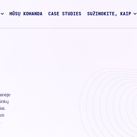
MŪSŲ KOMANDA
CASE STUDIES
SUŽINOKITE, KAIP
inėje
ninkų
ai.
ius
.