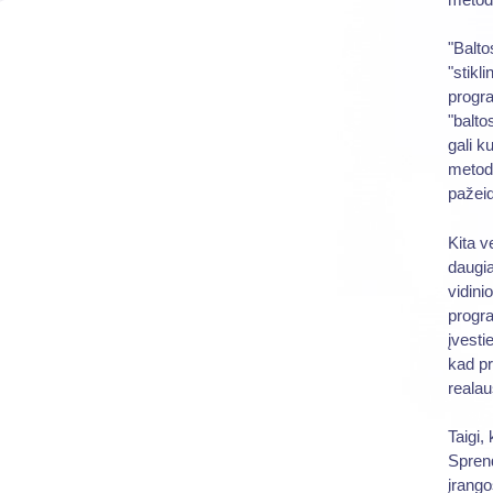
"Balto
"stikl
progra
"balto
gali k
metoda
pažeid
Kita v
daugia
vidini
progra
įvesti
kad pr
realau
Taigi,
Sprend
įrango