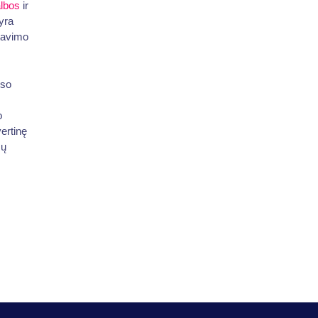
lbos
ir
yra
tavimo
uso
o
ertinę
sų