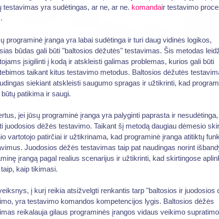
ų testavimas yra sudėtingas, ar ne, ar ne.
komanda
ir testavimo proc
.
sų programinė įranga yra labai sudėtinga ir turi daug vidinės logikos,
sias būdas gali būti "baltosios dėžutės" testavimas. Šis metodas leid
tojams įsigilinti į kodą ir atskleisti galimas problemas, kurios gali būti
ebimos taikant kitus testavimo metodus. Baltosios dėžutės testavim
udingas siekiant atskleisti saugumo spragas ir užtikrinti, kad program
 būtų patikima ir saugi.
ertus, jei jūsų programinė įranga yra palyginti paprasta ir nesudėtinga, 
i juodosios dėžės testavimo. Taikant šį metodą daugiau dėmesio ski
nio vartotojo patirčiai ir užtikrinama, kad programinė įranga atitiktų fun
avimus. Juodosios dėžės testavimas taip pat naudingas norint išbandy
minę įrangą pagal realius scenarijus ir užtikrinti, kad skirtingose aplin
 taip, kaip tikimasi.
veiksnys, į kurį reikia atsižvelgti renkantis tarp "baltosios ir juodosios
imo, yra testavimo komandos kompetencijos lygis. Baltosios dėžės
imas reikalauja gilaus programinės įrangos vidaus veikimo supratimo i