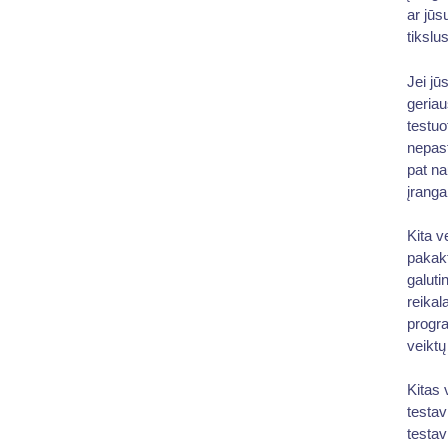
ar jūs
tikslus
Jei jū
geriau
testuo
nepast
pat na
įranga
Kita v
pakakt
galuti
reikal
progra
veiktų
Kitas 
testav
testav