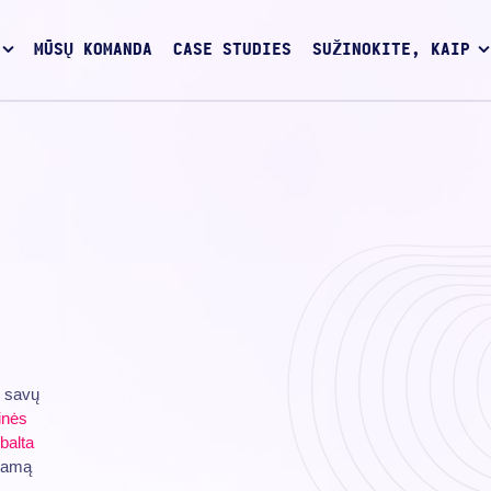
MŪSŲ KOMANDA
CASE STUDIES
SUŽINOKITE, KAIP
i savų
inės
balta
nkamą