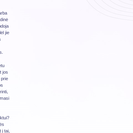
arba
idinė
udoja
l jie
s
s.
etu
 jos
 prie
os
inti,
imasi
ktui?
nės
į tai,