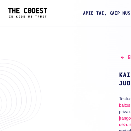
APIE TAI, KAIP MUS
G
KAI
JUO
Testuo
baltos
prival
įrang
dėžut
metod