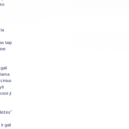
eso
žia
as taip
inė
gali
riama
kcinius
ti
kose ji
 dėžės"
r gali