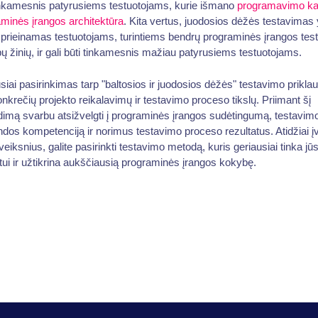
inkamesnis patyrusiems testuotojams, kurie išmano
programavimo ka
minės įrangos architektūra
. Kita vertus, juodosios dėžės testavimas 
 prieinamas testuotojams, turintiems bendrų programinės įrangos tes
pų žinių, ir gali būti tinkamesnis mažiau patyrusiems testuotojams.
siai pasirinkimas tarp "baltosios ir juodosios dėžės" testavimo prikla
nkrečių projekto reikalavimų ir testavimo proceso tikslų. Priimant šį
imą svarbu atsižvelgti į programinės įrangos sudėtingumą, testavim
os kompetenciją ir norimus testavimo proceso rezultatus. Atidžiai įv
veiksnius, galite pasirinkti testavimo metodą, kuris geriausiai tinka jū
tui ir užtikrina aukščiausią programinės įrangos kokybę.