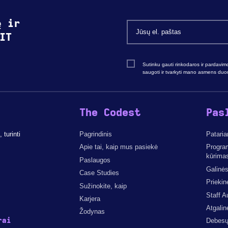
ę ir
IT
Sutinku gauti rinkodaros ir pardavim
saugoti ir tvarkyti mano asmens du
The Codest
Pas
turinti
Pagrindinis
Pataria
Apie tai, kaip mus pasiekė
Progra
kūrima
Paslaugos
Galinės
Case Studies
Priekin
Sužinokite, kaip
Staff A
Karjera
Atgalin
Žodynas
rai
Debesų 