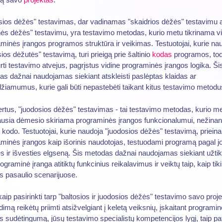
sios dėžės" testavimas, dar vadinamas "skaidrios dėžės" testavimu 
inės dėžės" testavimu, yra testavimo metodas, kurio metu tikrinama v
minės įrangos programos struktūra ir veikimas. Testuotojai, kurie na
sios dėžutės" testavimą, turi prieigą prie šaltinio
kodas
programos, todė
urti testavimo atvejus, pagrįstus vidine programinės įrangos logika. Ši
s dažnai naudojamas siekiant atskleisti paslėptas klaidas ar
žiamumus, kurie gali būti nepastebėti taikant kitus testavimo metodu
ertus, "juodosios dėžės" testavimas - tai testavimo metodas, kurio m
usia dėmesio skiriama programinės įrangos funkcionalumui, nežinant
o kodo. Testuotojai, kurie naudoja "juodosios dėžės" testavimą, prieina
minės įrangos kaip išorinis naudotojas, testuodami programą pagal j
es ir išvesties elgseną. Šis metodas dažnai naudojamas siekiant užtikr
ograminė įranga atitiktų funkcinius reikalavimus ir veiktų taip, kaip tik
s pasaulio scenarijuose.
 kaip pasirinkti tarp "baltosios ir juodosios dėžės" testavimo savo proje
imą reikėtų priimti atsižvelgiant į keletą veiksnių, įskaitant programi
s sudėtingumą, jūsų testavimo specialistų kompetencijos lygį, taip pat 