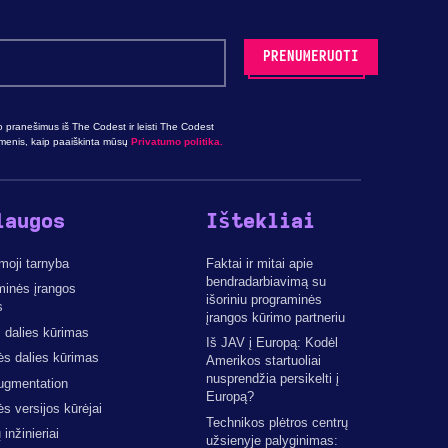
o pranešimus iš The Codest ir leisti The Codest
omenis, kaip paaiškinta mūsų
Privatumo politika.
laugos
Ištekliai
moji tarnyba
Faktai ir mitai apie
bendradarbiavimą su
minės įrangos
išoriniu programinės
s
įrangos kūrimo partneriu
 dalies kūrimas
Iš JAV į Europą: Kodėl
ės dalies kūrimas
Amerikos startuoliai
nusprendžia persikelti į
ugmentation
Europą?
ės versijos kūrėjai
Technikos plėtros centrų
inžinieriai
užsienyje palyginimas: