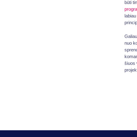
būti t
progra
labiau
princi
Galiau
nuo ko
sprend
komand
šiuos 
projek