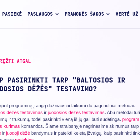
 PASIEKĖ
PASLAUGOS
PRAMONĖS ŠAKOS
VERTĖ UŽ
RĮŽTI ATGAL
P PASIRINKTI TARP "BALTOSIOS IR
DOSIOS DĖŽĖS" TESTAVIMO?
jant programinę įrangą dažniausiai taikomi du pagrindiniai metodai:
ios dėžės testavimas
ir
juodosios dėžės testavimas
. Abu metodai tur
umų ir trūkumų, todėl pasirinkti vieną iš jų gali būti sudėtinga.
program
os kūrimas
komandos. Šiame straipsnyje nagrinėsime skirtumus tarp
ė
ir
juodoji dėžė
bandymus ir pateikti keletą įžvalgų, kaip pasirinkti ti
ą savo
projektas
.