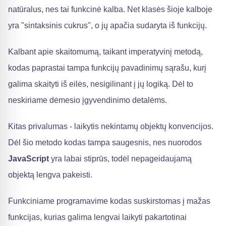
natūralus, nes tai funkcinė kalba. Net klasės šioje kalboje
yra "sintaksinis cukrus", o jų apačia sudaryta iš funkcijų.
Kalbant apie skaitomumą, taikant imperatyvinį metodą,
kodas paprastai tampa funkcijų pavadinimų sąrašu, kurį
galima skaityti iš eilės, nesigilinant į jų logiką. Dėl to
neskiriame dėmesio įgyvendinimo detalėms.
Kitas privalumas - laikytis nekintamų objektų konvencijos.
Dėl šio metodo kodas tampa saugesnis, nes nuorodos
JavaScript
yra labai stiprūs, todėl nepageidaujamą
objektą lengva pakeisti.
Funkciniame programavime kodas suskirstomas į mažas
funkcijas, kurias galima lengvai laikyti pakartotinai