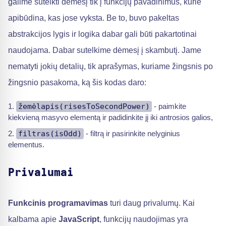
galime sutelkti dėmesį tik į funkcijų pavadinimus, kurie
apibūdina, kas jose vyksta. Be to, buvo pakeltas
abstrakcijos lygis ir logika dabar gali būti pakartotinai
naudojama. Dabar sutelkime dėmesį į skambutį. Jame
nematyti jokių detalių, tik aprašymas, kuriame žingsnis po
žingsnio pasakoma, ką šis kodas daro:
žemėlapis(risesToSecondPower)
- paimkite
kiekvieną masyvo elementą ir padidinkite jį iki antrosios galios,
filtras(isOdd)
- filtrą ir pasirinkite nelyginius
elementus.
Privalumai
Funkcinis programavimas
turi daug privalumų. Kai
kalbama apie
JavaScript
, funkcijų naudojimas yra