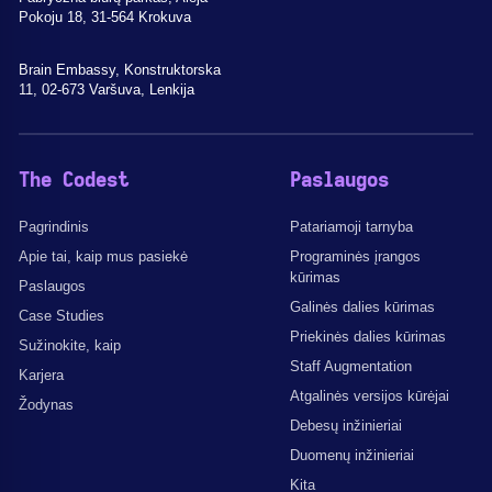
Pokoju 18, 31-564 Krokuva
Brain Embassy, Konstruktorska
11, 02-673 Varšuva, Lenkija
The Codest
Paslaugos
Pagrindinis
Patariamoji tarnyba
Apie tai, kaip mus pasiekė
Programinės įrangos
kūrimas
Paslaugos
Galinės dalies kūrimas
Case Studies
Priekinės dalies kūrimas
Sužinokite, kaip
Staff Augmentation
Karjera
Atgalinės versijos kūrėjai
Žodynas
Debesų inžinieriai
Duomenų inžinieriai
Kita