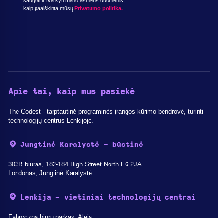
saugoti ir tvarkyti mano asmens duomenis,
kaip paaiškinta mūsų
Privatumo politika.
Apie tai, kaip mus pasiekė
The Codest - tarptautinė programinės įrangos kūrimo bendrovė, turinti
technologijų centrus Lenkijoje.
Jungtinė Karalystė - būstinė
303B biuras, 182-184 High Street North E6 2JA
Londonas, Jungtinė Karalystė
Lenkija - vietiniai technologijų centrai
Fabryczna biurų parkas, Aleja