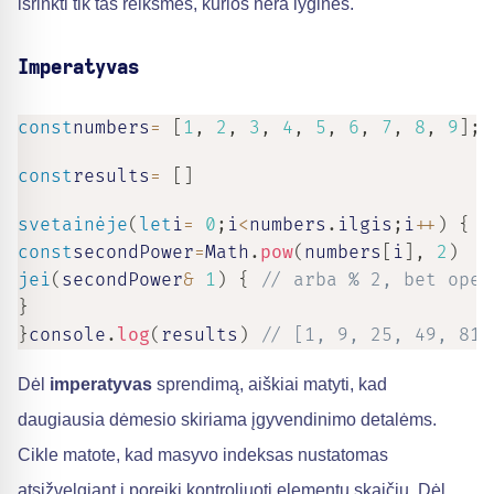
išrinkti tik tas reikšmes, kurios nėra lyginės.
Imperatyvas
const
numbers
=
[
1
,
2
,
3
,
4
,
5
,
6
,
7
,
8
,
9
]
;
const
results
=
[
]
svetainėje
(
let
i
=
0
;
i
<
numbers
.
ilgis
;
i
++
)
{
const
secondPower
=
Math
.
pow
(
numbers
[
i
]
,
2
)
jei
(
secondPower
&
1
)
{
// arba % 2, bet oper
}
}
console
.
log
(
results
)
// [1, 9, 25, 49, 81]
Dėl
imperatyvas
sprendimą, aiškiai matyti, kad
daugiausia dėmesio skiriama įgyvendinimo detalėms.
Cikle matote, kad masyvo indeksas nustatomas
atsižvelgiant į poreikį kontroliuoti elementų skaičių. Dėl