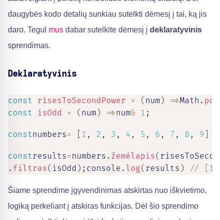
daugybės kodo detalių sunkiau sutelkti dėmesį į tai, ką jis
daro. Tegul
mus
dabar sutelkite dėmesį į
deklaratyvinis
sprendimas.
Deklaratyvinis
const
risesToSecondPower
=
(
num
)
=>
Math
.
pow
const
isOdd
=
(
num
)
=>
num
&
1
;
const
numbers
=
[
1
,
2
,
3
,
4
,
5
,
6
,
7
,
8
,
9
]
const
results
=
numbers
.
žemėlapis
(
risesToSecon
.
filtras
(
isOdd
)
;
console
.
log
(
results
)
// [1,
Šiame sprendime įgyvendinimas atskirtas nuo iškvietimo,
logiką perkeliant į atskiras funkcijas. Dėl šio sprendimo