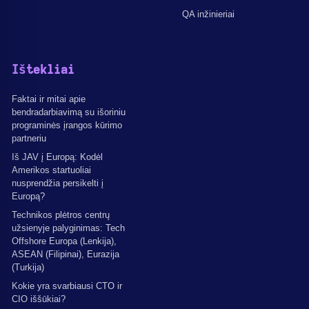
QA inžinieriai
Ištekliai
Faktai ir mitai apie
bendradarbiavimą su išoriniu
programinės įrangos kūrimo
partneriu
Iš JAV į Europą: Kodėl
Amerikos startuoliai
nusprendžia persikelti į
Europą?
Technikos plėtros centrų
užsienyje palyginimas: Tech
Offshore Europa (Lenkija),
ASEAN (Filipinai), Eurazija
(Turkija)
Kokie yra svarbiausi CTO ir
CIO iššūkiai?