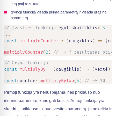
ir tą patį rezultatą,
grynoji funkcija visada priima parametrą ir visada grąžina
parametrą.
// Įvesties funkcija
tegul skaitiklis
=
5
...
const
multipleCounter
=
(
daugiklis
)
=>
{
cou
multiplyCounter
(
2
)
// -> ? rezultatas prikl
// Gryna funkcija
const
multiplyBy
=
(
daugiklis
)
=>
(
vertė
)
=
const
counter
=
multiplyByTwo
(
5
)
// -> 10
Pirmoji funkcija yra nenuspėjama, nes priklauso nuo
išorinio parametro, kuris gali keistis. Antroji funkcija yra
skaidri, ji priklauso tik nuo įvesties parametrų, jų nekeičia ir