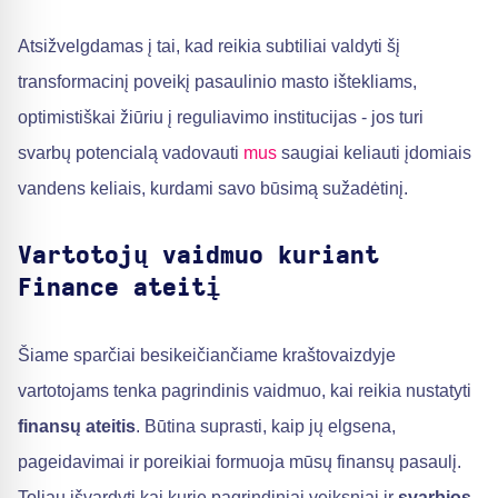
Atsižvelgdamas į tai, kad reikia subtiliai valdyti šį
transformacinį poveikį pasaulinio masto ištekliams,
optimistiškai žiūriu į reguliavimo institucijas - jos turi
svarbų potencialą vadovauti
mus
saugiai keliauti įdomiais
vandens keliais, kurdami savo būsimą sužadėtinį.
Vartotojų vaidmuo kuriant
Finance ateitį
Šiame sparčiai besikeičiančiame kraštovaizdyje
vartotojams tenka pagrindinis vaidmuo, kai reikia nustatyti
finansų ateitis
. Būtina suprasti, kaip jų elgsena,
pageidavimai ir poreikiai formuoja mūsų finansų pasaulį.
Toliau išvardyti kai kurie pagrindiniai veiksniai ir
svarbios