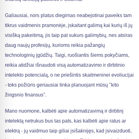
Galiausiai, nors platus diegimas neabejotinai paveiks tam
tikrus vaidmenis pramonėje, įskaitant galimą kai kurių iš jų
visišką pakeitimą, jis taip pat sukurs galimybių, nes atsiras
daug naujų profesijų, kurioms reikia pažangių
technologinių įgūdžių. Taigi, ruošiantis šiems pokyčiams,
reikia atidžiai išnaudoti visą automatizavimo ir dirbtinio
intelekto potencialą, o ne priešintis skaitmeninei evoliucijai
- toks požiūris geriausiai tinka planuojant mūsų "kito
žingsnio finansus".
Mano nuomone, kalbėti apie automatizavimą ir dirbtinį
intelektą netrukus bus tas pats, kas kalbėti apie ratus ar
elektrą - jų vaidmuo taip giliai įsišaknijęs, kad įsivaizduoti,