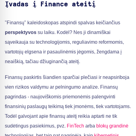
Įvadas į Finance ateitį
"Finansų" kaleidoskopas atspindi spalvas keičiančius
perspektyvos
su laiku. Kodėl? Nes ji dinamiškai
sąveikauja su technologijomis, reguliavimo reformomis,
vartotojų elgsena ir pasaulinėmis jėgomis, žengdama į
neaiškią, tačiau džiuginančią ateitį.
Finansų paskirtis šiandien sparčiai plečiasi ir neapsiriboja
vien rizikos valdymu ar pelningumo analize. Finansų
pagrindas - naujoviškomis priemonėmis palengvinti
finansinių paslaugų teikimą tiek įmonėms, tiek vartotojams.
Todėl galvojant apie finansų ateitį reikia aptarti ne tik
sudėtingus pasiekimus, pvz.
FinTech
arba
blokų grandinė
technologijas, bet taip pat nagrinėja, kaip
kibernetinis