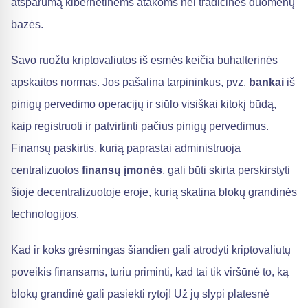
atsparumą kibernetinėms atakoms nei tradicinės duomenų
bazės.
Savo ruožtu kriptovaliutos iš esmės keičia buhalterinės
apskaitos normas. Jos pašalina tarpininkus, pvz.
bankai
iš
pinigų pervedimo operacijų ir siūlo visiškai kitokį būdą,
kaip registruoti ir patvirtinti pačius pinigų pervedimus.
Finansų paskirtis, kurią paprastai administruoja
centralizuotos
finansų įmonės
, gali būti skirta perskirstyti
šioje decentralizuotoje eroje, kurią skatina blokų grandinės
technologijos.
Kad ir koks grėsmingas šiandien gali atrodyti kriptovaliutų
poveikis finansams, turiu priminti, kad tai tik viršūnė to, ką
blokų grandinė gali pasiekti rytoj! Už jų slypi platesnė