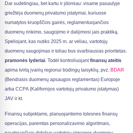
Dar sudėtingiau, bet kartu ir įdomiau: visame pasaulyje
griežtėja duomenų privatumo įstatymai, kuriuose
numatytos kruopščios gairės, reglamentuojančios
duomenų rinkimo, saugojimo ir dalijimosi jais praktiką.
Spėliojant, kas nutiks 2025 m. ar vėliau, vartotojų
duomenų saugojimas ir toliau bus svarbiausias prioritetas.
pramonės lyderiai
. Todėl kontroliuojant
finansų ateitis
apima tvirtą įvairių regionui būdingų taisyklių, pvz.
BDAR
(Bendrasis duomenų apsaugos reglamentas) Europoje
arba CCPA (Kalifornijos vartotojų privatumo įstatymas)
JAV ir kt.
Finansų subjektams, planuojantiems tolesnes finansų
operacijas, paremtas personalizavimo algoritmais,
naudojančiais didelius vartotojų elgsenos duomenų