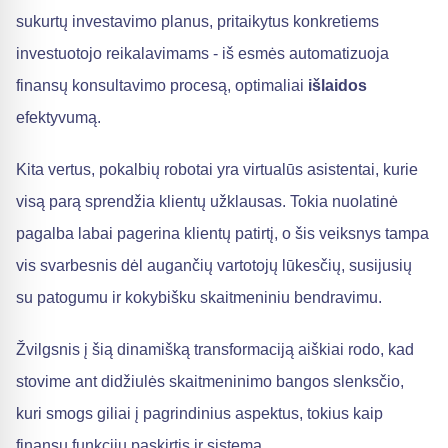
sukurtų investavimo planus, pritaikytus konkretiems
investuotojo reikalavimams - iš esmės automatizuoja
finansų konsultavimo procesą, optimaliai
išlaidos
efektyvumą.
Kita vertus, pokalbių robotai yra virtualūs asistentai, kurie
visą parą sprendžia klientų užklausas. Tokia nuolatinė
pagalba labai pagerina klientų patirtį, o šis veiksnys tampa
vis svarbesnis dėl augančių vartotojų lūkesčių, susijusių
su patogumu ir kokybišku skaitmeniniu bendravimu.
Žvilgsnis į šią dinamišką transformaciją aiškiai rodo, kad
stovime ant didžiulės skaitmeninimo bangos slenksčio,
kuri smogs giliai į pagrindinius aspektus, tokius kaip
finansų funkcijų paskirtis ir sistema.