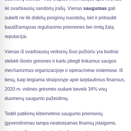
iki svarbiausių sandorių įrašų. Vienas
saugumas
gali
sukelti ne tik didelių piniginių nuostolių, bet ir pritraukti
baudžiamąsias reguliavimo priemones bei rimtą žalą
reputacijai.
Vienas iš svarbiausių veiksnių šiuo požiūriu yra budriai
stebėti išorės grėsmes ir kartu įdiegti tinkamus saugos
mechanizmus organizacijoje ir operacinėse sistemose. Iš
tiesų, kaip teigiama straipsnyje apie tarptautinius finansus,
2020 m. vidinės grėsmės sudarė beveik 34% visų
duomenų saugumo pažeidimų.
Todėl patikimų kibernetinio saugumo priemonių
įgyvendinimas tampa neatsiejamas finansų įstaigoms,