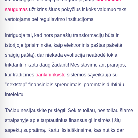
saugumas
užtikrins šiuos pokyčius ir koks vaidmuo teks
vartotojams bei reguliavimo institucijoms.
Intriguoja tai, kad nors panašių transformacijų būta ir
istorijoje (prisiminkite, kaip elektroninis paštas pakeitė
sraigių paštą), dar niekada evoliucija neatrodė tokia
trikdanti ir kartu daug žadanti! Mes stovime ant prarajos,
kur tradicinės
bankininkystė
sistemos sąveikauja su
"nextstep" finansiniais sprendimais, paremtais dirbtiniu
intelektu!
Tačiau nesijauskite prislėgti! Sekite toliau, nes toliau šiame
straipsnyje apie tarptautinius finansus gilinsimės į šių
aspektų supratimą. Kartu išsiaiškinsime, kas nutiks dar