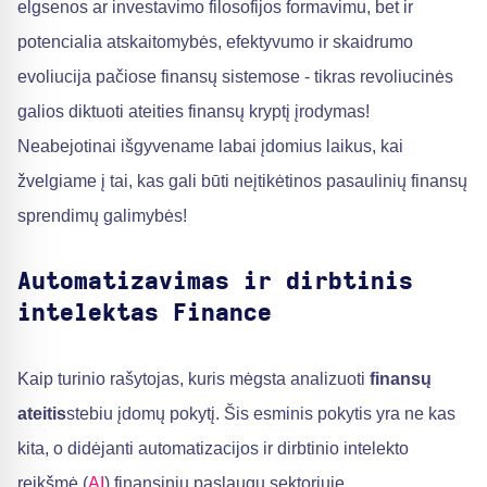
elgsenos ar investavimo filosofijos formavimu, bet ir
potencialia atskaitomybės, efektyvumo ir skaidrumo
evoliucija pačiose finansų sistemose - tikras revoliucinės
galios diktuoti ateities finansų kryptį įrodymas!
Neabejotinai išgyvename labai įdomius laikus, kai
žvelgiame į tai, kas gali būti neįtikėtinos pasaulinių finansų
sprendimų galimybės!
Automatizavimas ir dirbtinis
intelektas Finance
Kaip turinio rašytojas, kuris mėgsta analizuoti
finansų
ateitis
stebiu įdomų pokytį. Šis esminis pokytis yra ne kas
kita, o didėjanti automatizacijos ir dirbtinio intelekto
reikšmė (
AI
) finansinių paslaugų sektoriuje.