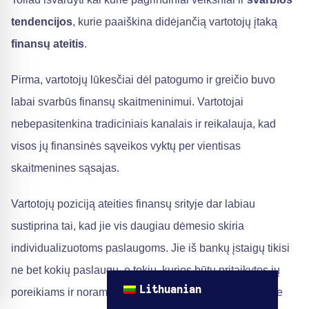
tendencijos
, kurie paaiškina didėjančią vartotojų įtaką
finansų ateitis
.
Pirma, vartotojų lūkesčiai dėl patogumo ir greičio buvo
labai svarbūs finansų skaitmeninimui. Vartotojai
nebepasitenkina tradiciniais kanalais ir reikalauja, kad
visos jų finansinės sąveikos vyktų per vientisas
skaitmenines sąsajas.
Vartotojų poziciją ateities finansų srityje dar labiau
sustiprina tai, kad jie vis daugiau dėmesio skiria
individualizuotoms paslaugoms. Jie iš bankų įstaigų tikisi
ne bet kokių paslaugų, o tokių, kurios būtų pritaikytos jų
Lithuanian
poreikiams ir norams, todėl pasauliniuose finansiniuose