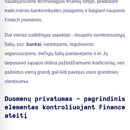
naudojančioms technologijas finansų srityje, pradedant
tradicinėmis bankininkystės įstaigomis ir baigiant naujomis
Fintech įmonėmis.
Dar vienas sudėtingas aspektas - daugelio suinteresuotųjų
šalių, pvz.
bankai
, vartotojams, reguliavimo
organizacijoms, trečiųjų šalių pardavėjams ir kt. Jų
tarpusavio sąsajos didina pažeidžiamumo koeficientą, nes
pažeidus vieną grandį gali kilti pavojus visos grandinės
vientisumui.
Duomenų privatumas - pagrindinis
elementas kontroliuojant Finance
ateitį