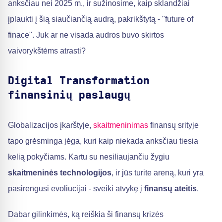
anksčiau nei 2025 m., ir sužinosime, kaip sklandžiai
įplaukti į šią siaučiančią audrą, pakrikštytą - "future of
finace". Juk ar ne visada audros buvo skirtos
vaivorykštėms atrasti?
Digital Transformation
finansinių paslaugų
Globalizacijos įkarštyje,
skaitmeninimas
finansų srityje
tapo grėsminga jėga, kuri kaip niekada anksčiau tiesia
kelią pokyčiams. Kartu su nesiliaujančiu žygiu
skaitmeninės technologijos
, ir jūs turite areną, kuri yra
pasirengusi evoliucijai - sveiki atvykę į
finansų ateitis
.
Dabar gilinkimės, ką reiškia ši finansų krizės