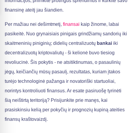
informacijos, priimkite protingus sprendimus ir kurkite savo
finansinę ateitį jau šiandien.
Per mažiau nei dešimtmetį,
finansai
kaip žinome, labai
pasikeitė. Nuo grynaisiais pinigais grindžiamų sandorių iki
skaitmeninių piniginių; didelių centralizuotų
bankai
iki
decentralizuotų kriptovaliutų - ši kelionė buvo tiesiog
revoliucinė. Šis pokytis - ne atsitiktinumas, o pasaulinių
jėgų, keičiančių mūsų pasaulį, rezultatas, kuriam įtakos
turėjo technologinė pažanga ir novatoriški startuoliai,
norintys kontroliuoti finansus. Ar esate pasiruošę tyrinėti
šią neištirtą teritoriją? Prisijunkite prie manęs, kai
prasiskinsiu kelią per pokyčių ir prognozių kupiną ateities
finansų kraštovaizdį.