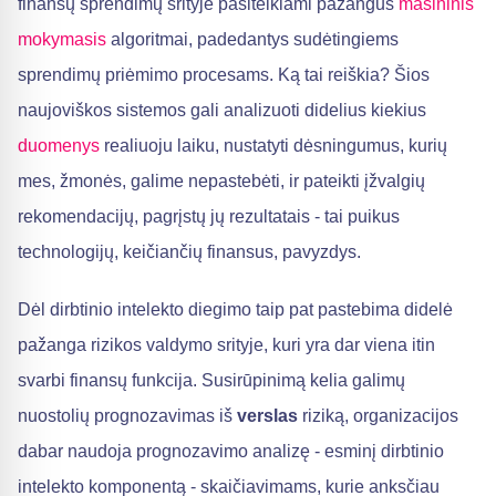
finansų sprendimų srityje pasitelkiami pažangūs
mašininis
mokymasis
algoritmai, padedantys sudėtingiems
sprendimų priėmimo procesams. Ką tai reiškia? Šios
naujoviškos sistemos gali analizuoti didelius kiekius
duomenys
realiuoju laiku, nustatyti dėsningumus, kurių
mes, žmonės, galime nepastebėti, ir pateikti įžvalgių
rekomendacijų, pagrįstų jų rezultatais - tai puikus
technologijų, keičiančių finansus, pavyzdys.
Dėl dirbtinio intelekto diegimo taip pat pastebima didelė
pažanga rizikos valdymo srityje, kuri yra dar viena itin
svarbi finansų funkcija. Susirūpinimą kelia galimų
nuostolių prognozavimas iš
verslas
riziką, organizacijos
dabar naudoja prognozavimo analizę - esminį dirbtinio
intelekto komponentą - skaičiavimams, kurie anksčiau