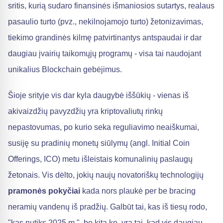
sritis, kurią sudaro finansinės išmaniosios sutartys, realaus
pasaulio turto (pvz., nekilnojamojo turto) žetonizavimas,
tiekimo grandinės kilmę patvirtinantys antspaudai ir dar
daugiau įvairių taikomųjų programų - visa tai naudojant
unikalius Blockchain gebėjimus.
Šioje srityje vis dar kyla daugybė iššūkių - vienas iš
akivaizdžių pavyzdžių yra kriptovaliutų rinkų
nepastovumas, po kurio seka reguliavimo neaiškumai,
susiję su pradinių monetų siūlymų (angl. Initial Coin
Offerings, ICO) metu išleistais komunalinių paslaugų
žetonais. Vis dėlto, jokių naujų novatoriškų technologijų
pramonės pokyčiai
kada nors plaukė per be bracing
neramių vandenų iš pradžių. Galbūt tai, kas iš tiesų rodo,
"kas nutiks 2025 m.", be kita ko, yra tai, kad vis daugiau