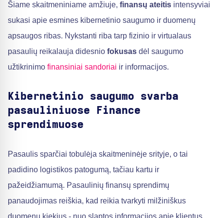
Šiame skaitmeniniame amžiuje,
finansų ateitis
intensyviai
sukasi apie esmines kibernetinio saugumo ir duomenų
apsaugos ribas. Nykstanti riba tarp fizinio ir virtualaus
pasaulių reikalauja didesnio
fokusas
dėl saugumo
užtikrinimo
finansiniai sandoriai
ir informacijos.
Kibernetinio saugumo svarba
pasauliniuose Finance
sprendimuose
Pasaulis sparčiai tobulėja skaitmeninėje srityje, o tai
padidino logistikos patogumą, tačiau kartu ir
pažeidžiamumą. Pasaulinių finansų sprendimų
panaudojimas reiškia, kad reikia tvarkyti milžiniškus
duomenų kiekius - nuo slaptos informacijos apie klientus