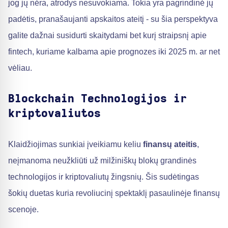
jog jų nėra, atrodys nesuvokiama. Tokia yra pagrindinė jų
padėtis, pranašaujanti apskaitos ateitį - su šia perspektyva
galite dažnai susidurti skaitydami bet kurį straipsnį apie
fintech, kuriame kalbama apie prognozes iki 2025 m. ar net
vėliau.
Blockchain Technologijos ir
kriptovaliutos
Klaidžiojimas sunkiai įveikiamu keliu
finansų ateitis
,
neįmanoma neužkliūti už milžiniškų blokų grandinės
technologijos ir kriptovaliutų žingsnių. Šis sudėtingas
šokių duetas kuria revoliucinį spektaklį pasaulinėje finansų
scenoje.