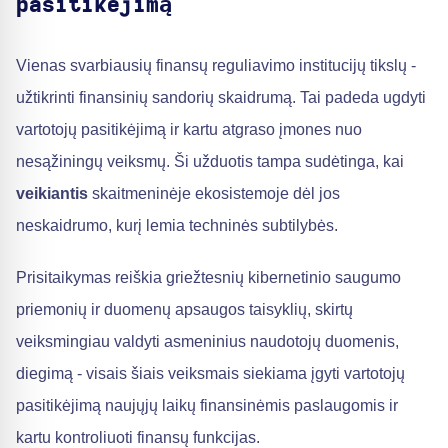
pasitikėjimą
Vienas svarbiausių finansų reguliavimo institucijų tikslų -
užtikrinti finansinių sandorių skaidrumą. Tai padeda ugdyti
vartotojų pasitikėjimą ir kartu atgraso įmones nuo
nesąžiningų veiksmų. Ši užduotis tampa sudėtinga, kai
veikiantis
skaitmeninėje ekosistemoje dėl jos
neskaidrumo, kurį lemia techninės subtilybės.
Prisitaikymas reiškia griežtesnių kibernetinio saugumo
priemonių ir duomenų apsaugos taisyklių, skirtų
veiksmingiau valdyti asmeninius naudotojų duomenis,
diegimą - visais šiais veiksmais siekiama įgyti vartotojų
pasitikėjimą naujųjų laikų finansinėmis paslaugomis ir
kartu kontroliuoti finansų funkcijas.