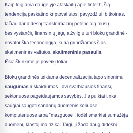
Kaip teigiama daugelyje ataskaitų apie fintech, šią
tendenciją paskatino kriptovaliutos, pavyzdžiui, bitkoinas,
tačiau dar didesnį transformacinį potencialą mūsų
besivystančių finansinių jėgų atžvilgiu turi blokų grandinė -
novatoriška technologija, kuria grindžiamos šios
skaitmeninės valiutos.
skaitmeninis pasaulis
.
Išsiaiškinkime jo poveikį toliau.
Blokų grandinės teikiama decentralizacija tapo sinonimu
saugumas
ir skaidrumas - dvi svarbiausios finansų
sektoriuose pageidaujamos savybės. Jis puikiai tinka
saugiai saugoti sandorių duomenis keliuose
kompiuteriuose arba "mazguose", todėl smarkiai sumažėja
duomenų klastojimo rizika. Taigi, ji žada daug didesnį