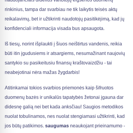
rinkinius, tampa dar svarbiau ne tik laikytis teisės aktų
reikalavimų, bet ir užtikrinti naudotojų pasitikėjimą, kad jų
konfidenciali informacija visada bus apsaugota.
Iš tiesų, norint išplaukti į šiuos neištirtus vandenis, reikia
būti itin įgudusiems ir atsargiems, nesumažinant naujovių
santykio su pasikeitusiu finansų kraštovaizdžiu - tai
neabejotinai nėra mažas žygdarbis!
Atitinkamai tokios svarbios priemonės kaip šifruotos
duomenų bazės ir unikalūs tapatybės žetonai įgauna dar
didesnę galią nei bet kada anksčiau! Saugios metodikos
nuolat tobulinamos, nes nuolat stengiamasi užtikrinti, kad
jos būtų patikimos.
saugumas
neaukojant prieinamumo -