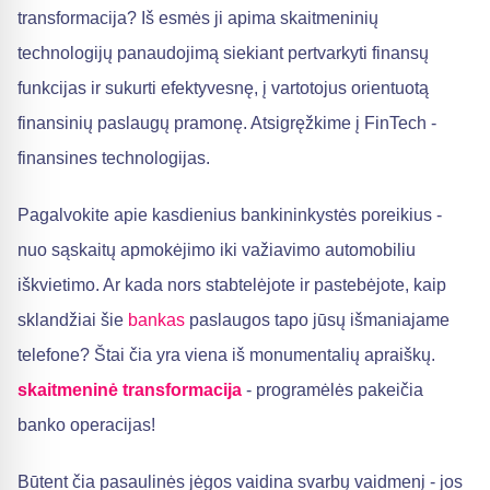
transformacija? Iš esmės ji apima skaitmeninių
technologijų panaudojimą siekiant pertvarkyti finansų
funkcijas ir sukurti efektyvesnę, į vartotojus orientuotą
finansinių paslaugų pramonę. Atsigręžkime į FinTech -
finansines technologijas.
Pagalvokite apie kasdienius bankininkystės poreikius -
nuo sąskaitų apmokėjimo iki važiavimo automobiliu
iškvietimo. Ar kada nors stabtelėjote ir pastebėjote, kaip
sklandžiai šie
bankas
paslaugos tapo jūsų išmaniajame
telefone? Štai čia yra viena iš monumentalių apraiškų.
skaitmeninė transformacija
- programėlės pakeičia
banko operacijas!
Būtent čia pasaulinės jėgos vaidina svarbų vaidmenį - jos