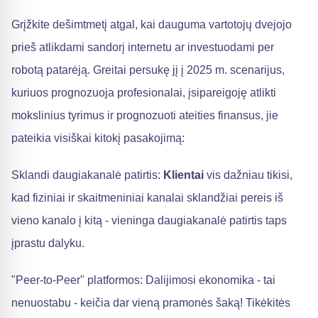
Grįžkite dešimtmetį atgal, kai dauguma vartotojų dvejojo
prieš atlikdami sandorį internetu ar investuodami per
robotą patarėją. Greitai persukę jį į 2025 m. scenarijus,
kuriuos prognozuoja profesionalai, įsipareigoję atlikti
mokslinius tyrimus ir prognozuoti ateities finansus, jie
pateikia visiškai kitokį pasakojimą:
Sklandi daugiakanalė patirtis:
Klientai
vis dažniau tikisi,
kad fiziniai ir skaitmeniniai kanalai sklandžiai pereis iš
vieno kanalo į kitą - vieninga daugiakanalė patirtis taps
įprastu dalyku.
"Peer-to-Peer" platformos: Dalijimosi ekonomika - tai
nenuostabu - keičia dar vieną pramonės šaką! Tikėkitės