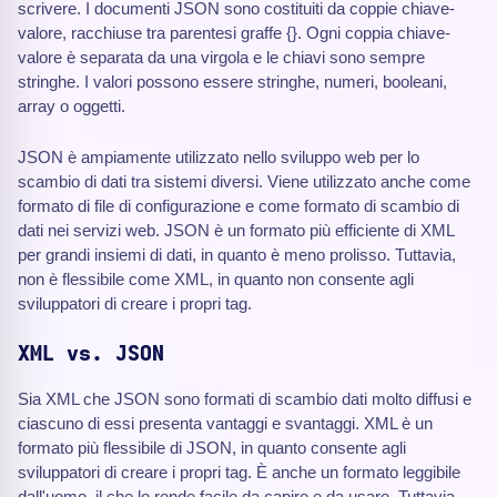
scrivere. I documenti JSON sono costituiti da coppie chiave-
valore, racchiuse tra parentesi graffe {}. Ogni coppia chiave-
valore è separata da una virgola e le chiavi sono sempre
stringhe. I valori possono essere stringhe, numeri, booleani,
array o oggetti.
JSON è ampiamente utilizzato nello sviluppo web per lo
scambio di dati tra sistemi diversi. Viene utilizzato anche come
formato di file di configurazione e come formato di scambio di
dati nei servizi web. JSON è un formato più efficiente di XML
per grandi insiemi di dati, in quanto è meno prolisso. Tuttavia,
non è flessibile come XML, in quanto non consente agli
sviluppatori di creare i propri tag.
XML vs. JSON
Sia XML che JSON sono formati di scambio dati molto diffusi e
ciascuno di essi presenta vantaggi e svantaggi. XML è un
formato più flessibile di JSON, in quanto consente agli
sviluppatori di creare i propri tag. È anche un formato leggibile
dall'uomo, il che lo rende facile da capire e da usare. Tuttavia,