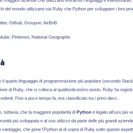
lle maggiori aziende che utilizzano entrambi i linguaggi è interessante
hi del mondo utilizzano sia Ruby che Python per sviluppare i loro prod
itter, Github, Groupon, AirBnB
utube, Pinterest, National Geographic
tà
 il quarto linguaggio di programmazione più popolare (secondo Stack
iore di Ruby, che si colloca al quattordicesimo posto. Ruby ha registr
cedenti. Fino a poco tempo fa, era classificato tra i primi dieci.
e, tuttavia, che la maggiore popolarità di
Python
è legato all'uso più v
munità più sviluppata e al suo utilizzo da parte delle più grandi azie
o vantaggio, che pone l'Python al di sopra di Ruby sotto questo aspett