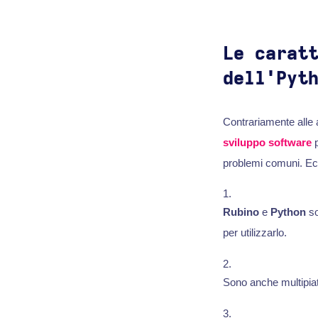
Le carat
dell'Pyt
Contrariamente alle
sviluppo software
p
problemi comuni. Ecc
Rubino
e
Python
so
per utilizzarlo.
Sono anche multipiatt