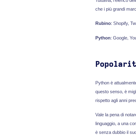
Tuttavia, l'elenco de
che i più grandi marc
Rubino
: Shopify, Tw
Python
: Google, Yo
Popolari
Python è attualmente
questo senso, è migl
rispetto agli anni pre
Vale la pena di notar
linguaggio, a una co
è senza dubbio il su