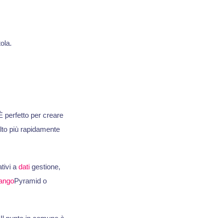
tola.
È perfetto per creare
olto più rapidamente
tivi a
dati
gestione,
ango
Pyramid o