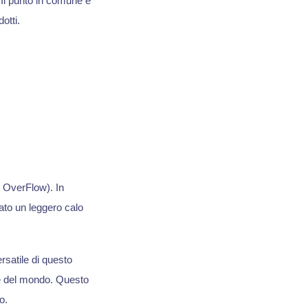
. Il punto in comune è
otti.
 OverFlow). In
ato un leggero calo
ersatile di questo
nde del mondo. Questo
o.