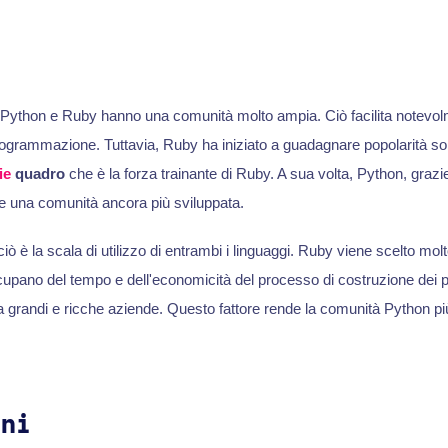
ython e Ruby hanno una comunità molto ampia. Ciò facilita notevolm
programmazione. Tuttavia, Ruby ha iniziato a guadagnare popolarità so
ie
quadro
che è la forza trainante di Ruby. A sua volta, Python, graz
re una comunità ancora più sviluppata.
ciò è la scala di utilizzo di entrambi i linguaggi. Ruby viene scelto mol
cupano del tempo e dell'economicità del processo di costruzione dei p
a grandi e ricche aziende. Questo fattore rende la comunità Python più
oni