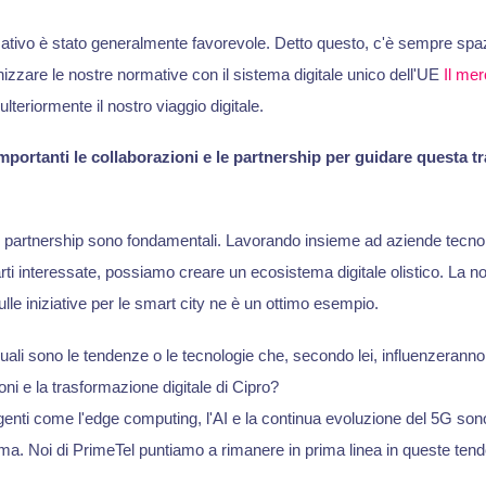
mativo è stato generalmente favorevole. Detto questo, c'è sempre spaz
izzare le nostre normative con il sistema digitale unico dell'UE
Il mer
lteriormente il nostro viaggio digitale.
portanti le collaborazioni e le partnership per guidare questa 
e partnership sono fondamentali. Lavorando insieme ad aziende tecnol
arti interessate, possiamo creare un ecosistema digitale olistico. La n
ulle iniziative per le smart city ne è un ottimo esempio.
quali sono le tendenze o le tecnologie che, secondo lei, influenzeranno i
ni e la trasformazione digitale di Cipro?
ti come l'edge computing, l'AI e la continua evoluzione del 5G sono
ama. Noi di PrimeTel puntiamo a rimanere in prima linea in queste ten