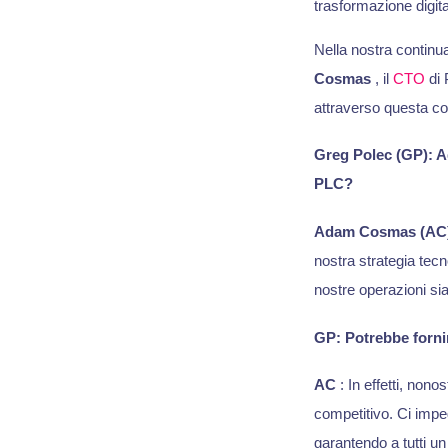
trasformazione digita
Nella nostra continua 
Cosmas
, il
CTO
di 
attraverso questa c
Greg Polec (GP): Ad
PLC?
Adam Cosmas (AC
nostra strategia tec
nostre operazioni sia
GP: Potrebbe fornir
AC
: In effetti, non
competitivo. Ci impegn
garantendo a tutti un