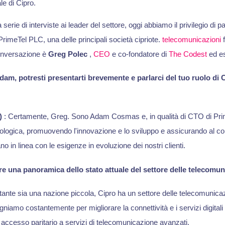
le di Cipro.
serie di interviste ai leader del settore, oggi abbiamo il privilegio di 
PrimeTel PLC, una delle principali società cipriote.
telecomunicazioni
f
onversazione è
Greg Polec
,
CEO
e co-fondatore di
The Codest
ed es
am, potresti presentarti brevemente e parlarci del tuo ruolo di
)
: Certamente, Greg. Sono Adam Cosmas e, in qualità di CTO di Prim
nologica, promuovendo l'innovazione e lo sviluppo e assicurando al c
no in linea con le esigenze in evoluzione dei nostri clienti.
e una panoramica dello stato attuale del settore delle telecomun
ostante sia una nazione piccola, Cipro ha un settore delle telecomunicaz
iamo costantemente per migliorare la connettività e i servizi digitali in
 accesso paritario a servizi di telecomunicazione avanzati.