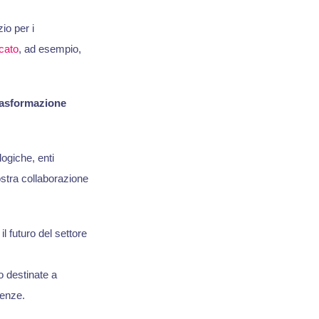
io per i
cato
, ad esempio,
trasformazione
ogiche, enti
ostra collaborazione
l futuro del settore
 destinate a
denze.