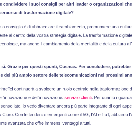
e condividere i suoi consigli per altri leader o organizzazioni ch
 percorso di trasformazione digitale?
mio consiglio è di abbracciare il cambiamento, promuovere una cultura
ente al centro della vostra strategia digitale. La trasformazione digital
ecnologie, ma anche il cambiamento della mentalità e della cultura all'
sì. Grazie per questi spunti, Cosmas. Per concludere, potrebbe 
 e del più ampio settore delle telecomunicazioni nei prossimi ann
imeTel continuerà a svolgere un ruolo centrale nella trasformazione dig
ell'innovazione e dell'innovazione.
servizio clienti
. Per quanto riguarda 
senso lato, lo vedo diventare ancora più parte integrante di ogni aspett
a Cipro. Con le tendenze emergenti come il 5G, l'AI e l'IoT, abbiamo l'
ente avanzata che offre immensi vantaggi a tutti.