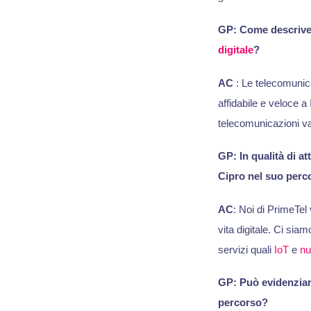
GP: Come descriver
digitale
?
AC
: Le telecomunic
affidabile e veloce a 
telecomunicazioni va 
GP: In qualità di a
Cipro nel suo perco
AC
: Noi di PrimeTel 
vita digitale. Ci siam
servizi quali
IoT
e
nu
GP: Può evidenziar
percorso?