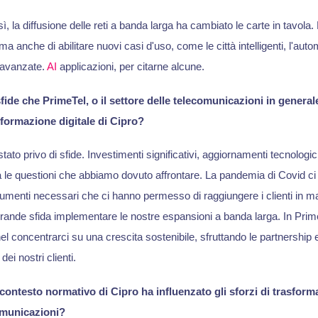
, la diffusione delle reti a banda larga ha cambiato le carte in tavola. 
 ma anche di abilitare nuovi casi d'uso, come le città intelligenti, l'au
e avanzate.
AI
applicazioni, per citarne alcune.
fide che PrimeTel, o il settore delle telecomunicazioni in general
asformazione digitale di Cipro?
 stato privo di sfide. Investimenti significativi, aggiornamenti tecnolog
ra le questioni che abbiamo dovuto affrontare. La pandemia di Covid ci
strumenti necessari che ci hanno permesso di raggiungere i clienti in m
rande sfida implementare le nostre espansioni a banda larga. In PrimeT
el concentrarci su una crescita sostenibile, sfruttando le partnership
dei nostri clienti.
contesto normativo di Cipro ha influenzato gli sforzi di trasforma
omunicazioni?