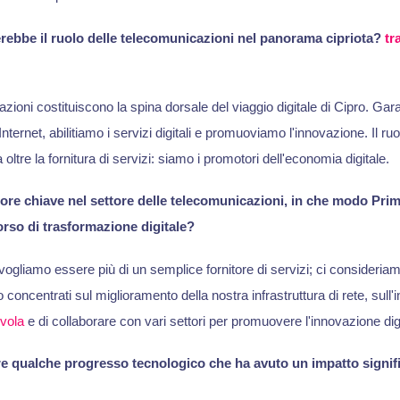
ebbe il ruolo delle telecomunicazioni nel panorama cipriota?
tr
azioni costituiscono la spina dorsale del viaggio digitale di Cipro. G
Internet, abilitiamo i servizi digitali e promuoviamo l'innovazione. Il ruo
oltre la fornitura di servizi: siamo i promotori dell'economia digitale.
ttore chiave nel settore delle telecomunicazioni, in che modo Pri
rso di trasformazione digitale?
vogliamo essere più di un semplice fornitore di servizi; ci consideriamo 
o concentrati sul miglioramento della nostra infrastruttura di rete, sull'
vola
e di collaborare con vari settori per promuovere l'innovazione digi
e qualche progresso tecnologico che ha avuto un impatto signif