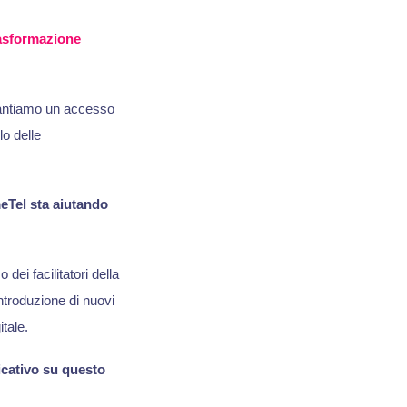
asformazione
arantiamo un accesso
lo delle
meTel sta aiutando
dei facilitatori della
introduzione di nuovi
tale.
icativo su questo