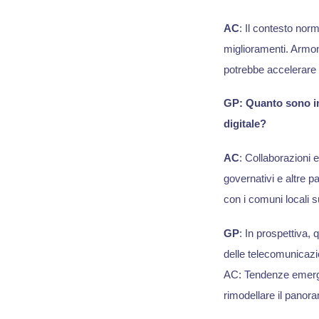
AC
: Il contesto nor
miglioramenti. Armon
potrebbe accelerare u
GP: Quanto sono im
digitale?
AC
: Collaborazioni 
governativi e altre p
con i comuni locali s
GP
: In prospettiva, 
delle telecomunicazio
AC: Tendenze emergen
rimodellare il panor