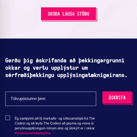
SKOÐA LAUSA STÖÐU
Gerðu þig áskrifanda að þekkingargrunni
okkar og vertu upplýstur um
sérfræðiþekkingu upplýsingatæknigeirans.
Ég samþykki að fá markaðs- og sölusamskipti frá The
Codest og að leyfa The Codest að geyma og vinna úr
persónuupplýsingum mínum eins og útskýrt er í okkar
Persónuverndarstefna