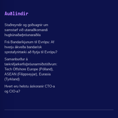
Auðlindir
Staðreyndir og goðsagnir um
samstarf við utanaðkomandi
hugbúnaðarþróunaraðila
Frá Bandaríkjunum til Evrópu: Af
hverju ákveða bandarísk
sprotafyrirtæki að flytja til Evrópu?
Samanburður á
tæknifjarkerfisþróunarmiðstöðvum:
Tech Offshore Europe (Pólland),
ASEAN (Filippseyjar), Eurasia
(Tyrkland)
Hvert eru helstu áskoranir CTO-a
og CIO-a?