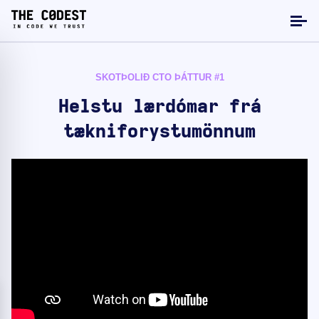
SKOTÞOLIÐ CTO ÞÁTTUR #1
Helstu lærdómar frá
tækniforystumönnum