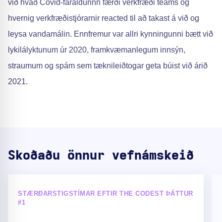
við hvað Covid-faraldurinn færði verkfræði teams og
hvernig verkfræðistjórarnir reacted til að takast á við og
leysa vandamálin. Ennfremur var allri kynningunni bætt við
lykilályktunum úr 2020, framkvæmanlegum innsýn,
straumum og spám sem tæknileiðtogar geta búist við árið
2021.
Skoðaðu önnur vefnámskeið
STÆRÐARSTIGSTÍMAR EFTIR THE CODEST ÞÁTTUR
#1