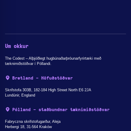
Um okkur
The Codest – Alþjóðlegt hugbúnaðarþróunarfyrirtæki með
tæknimiðstöðvar í Póllandi.
Bretland - Höfuðstöðvar
Skrifstofa 303B, 182-184 High Street North E6 2JA
Lundúnir, England
Pólland - staðbundnar tæknimiðstöðvar
Fabryczna skrifstofugarður, Aleja
Herbergi 18, 31-564 Kraków