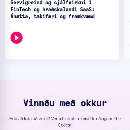
Gervigreind og sjálfvirkni í
FinTech og hraðskalandi SaaS:
Áhætta, tækifæri og framkvæmd
Vinnðu með okkur
Ertu að leita að vexti? Vertu hluti af tæknisérfræðingum The
Codest!