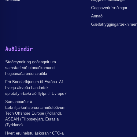
Gagnaverkfræðingar
Annað
Gæðatryggingartæknime
Auðlindir
Staðreyndir og goðsagnir um
samstarf við utanaðkomandi
hugbúnaðarþróunaraðila
Frá Bandaríkjunum til Evrópu: Af
hverju ákveða bandarísk
sprotafyrirtæki að flytja til Evrópu?
Samanburður á
tæknifjarkerfisþróunarmiðstöðvum:
Tech Offshore Europe (Pólland),
ASEAN (Filippseyjar), Eurasia
(Tyrkland)
Hvert eru helstu áskoranir CTO-a