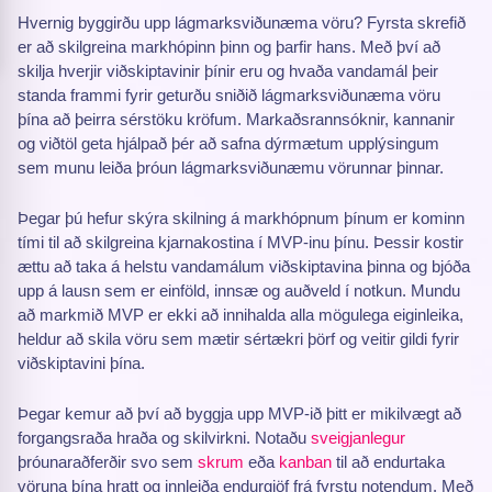
Hvernig byggirðu upp lágmarksviðunæma vöru? Fyrsta skrefið
er að skilgreina markhópinn þinn og þarfir hans. Með því að
skilja hverjir viðskiptavinir þínir eru og hvaða vandamál þeir
standa frammi fyrir geturðu sniðið lágmarksviðunæma vöru
þína að þeirra sérstöku kröfum. Markaðsrannsóknir, kannanir
og viðtöl geta hjálpað þér að safna dýrmætum upplýsingum
sem munu leiða þróun lágmarksviðunæmu vörunnar þinnar.
Þegar þú hefur skýra skilning á markhópnum þínum er kominn
tími til að skilgreina kjarnakostina í MVP-inu þínu. Þessir kostir
ættu að taka á helstu vandamálum viðskiptavina þinna og bjóða
upp á lausn sem er einföld, innsæ og auðveld í notkun. Mundu
að markmið MVP er ekki að innihalda alla mögulega eiginleika,
heldur að skila vöru sem mætir sértækri þörf og veitir gildi fyrir
viðskiptavini þína.
Þegar kemur að því að byggja upp MVP-ið þitt er mikilvægt að
forgangsraða hraða og skilvirkni. Notaðu
sveigjanlegur
þróunaraðferðir svo sem
skrum
eða
kanban
til að endurtaka
vöruna þína hratt og innleiða endurgjöf frá fyrstu notendum. Með