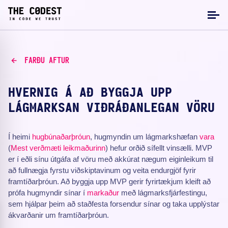
FARÐU AFTUR
HVERNIG Á AÐ BYGGJA UPP
LÁGMARKSAN VIÐRÁÐANLEGAN VÖRU
Í heimi
hugbúnaðarþróun
, hugmyndin um lágmarkshæfan
vara
(
Mest verðmæti leikmaðurinn
) hefur orðið sífellt vinsælli. MVP
er í eðli sínu útgáfa af vöru með akkúrat nægum eiginleikum til
að fullnægja fyrstu viðskiptavinum og veita endurgjöf fyrir
framtíðarþróun. Að byggja upp MVP gerir fyrirtækjum kleift að
prófa hugmyndir sínar í
markaður
með lágmarksfjárfestingu,
sem hjálpar þeim að staðfesta forsendur sínar og taka upplýstar
ákvarðanir um framtíðarþróun.