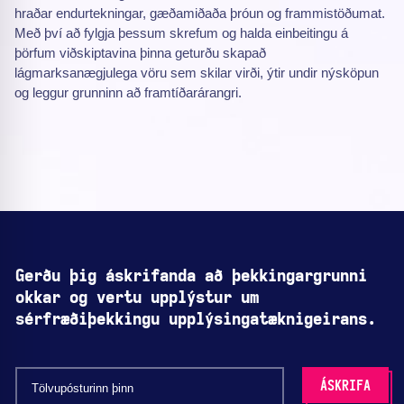
hraðar endurtekningar, gæðamiðaða þróun og frammistöðumat.
Með því að fylgja þessum skrefum og halda einbeitingu á
þörfum viðskiptavina þinna geturðu skapað
lágmarksanægjulega vöru sem skilar virði, ýtir undir nýsköpun
og leggur grunninn að framtíðarárangri.
Gerðu þig áskrifanda að þekkingargrunni
okkar og vertu upplýstur um
sérfræðiþekkingu upplýsingatæknigeirans.