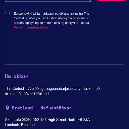
Ég samþykki að fá markaðs- og sölusamskipti frá The
Codest og að leyfa The Codest að geyma og vinna úr
persónuupplýsingum mínum eins og útskýrt er í okkar
Persónuverndarstefna
Um okkur
The Codest – Alþjóðlegt hugbúnaðarþróunarfyrirtæki með
tæknimiðstöðvar í Póllandi.
Bretland - Höfuðstöðvar
Skrifstofa 303B, 182-184 High Street North E6 2JA
Lundúnir, England