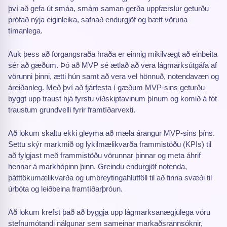
því að gefa út smáa, smám saman gerða uppfærslur geturðu
prófað nýja eiginleika, safnað endurgjöf og bætt vöruna
tímanlega.
Auk þess að forgangsraða hraða er einnig mikilvægt að einbeita
sér að gæðum. Þó að MVP sé ætlað að vera lágmarksútgáfa af
vörunni þinni, ætti hún samt að vera vel hönnuð, notendavæn og
áreiðanleg. Með því að fjárfesta í gæðum MVP-sins geturðu
byggt upp traust hjá fyrstu viðskiptavinum þínum og komið á fót
traustum grundvelli fyrir framtíðarvexti.
Að lokum skaltu ekki gleyma að mæla árangur MVP-sins þíns.
Settu skýr markmið og lykilmælikvarða frammistöðu (KPIs) til
að fylgjast með frammistöðu vörunnar þinnar og meta áhrif
hennar á markhópinn þinn. Greindu endurgjöf notenda,
þátttökumælikvarða og umbreytingahlutföll til að finna svæði til
úrbóta og leiðbeina framtíðarþróun.
Að lokum krefst það að byggja upp lágmarksanægjulega vöru
stefnumótandi nálgunar sem sameinar markaðsrannsóknir,