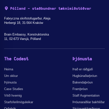
Pólland - staðbundnar tæknimiðstöðvar
Fabryczna skrifstofugarður, Aleja
Herbergi 18, 31-564 Kraków
Brain Embassy, Konstruktorska
11, 02-673 Varsjá, Pólland
The Codest
Þjónusta
Heima
Það er ráðgjafi
Um okkur
Hugbúnaðarþróun
Þjónusta
Bakendaþróun
Case Studies
Framþróun
Vitið hvernig
Staff Augmentation
Starfsferilmöguleikar
Þróunaraðilar bakhliðar
Orðabók
Skýjaverkfræðingar