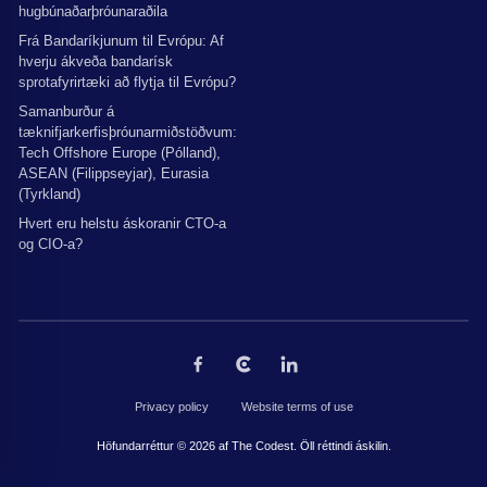
hugbúnaðarþróunaraðila
Frá Bandaríkjunum til Evrópu: Af
hverju ákveða bandarísk
sprotafyrirtæki að flytja til Evrópu?
Samanburður á
tæknifjarkerfisþróunarmiðstöðvum:
Tech Offshore Europe (Pólland),
ASEAN (Filippseyjar), Eurasia
(Tyrkland)
Hvert eru helstu áskoranir CTO-a
og CIO-a?
Privacy policy
Website terms of use
Höfundarréttur © 2026 af The Codest. Öll réttindi áskilin.