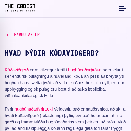
FARÐU AFTUR
HVAÐ ÞÝÐIR KÓÐAVIÐGERÐ?
Kóðaviðgerð
er mikilvægur ferill í
hugbúnaðarþróun
sem felur í
sér endurskipulagningu á núverandi kóða án þess að breyta ytri
hegðun hans. Þetta þýðir að virkni kóðans helst óbreytt, en innri
uppbygging og skipulag eru bætt til að auka læsileika,
viðhaldanleika og skilvirkni.
Fyrir
hugbúnaðarfyrirtæki
Vefgestir, það er nauðsynlegt að skilja
hvað kóðaviðgerð (refactoring) þýðir, því það hefur bein áhrif á
gæði og frammistöðu hugbúnaðarins sem þeir eru að þróa. Með
því að endurskipuleggja kóðann reglulega geta forritarar tryggt