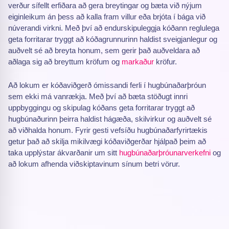
verður sífellt erfiðara að gera breytingar og bæta við nýjum
eiginleikum án þess að kalla fram villur eða brjóta í bága við
núverandi virkni. Með því að endurskipuleggja kóðann reglulega
geta forritarar tryggt að kóðagrunnurinn haldist sveigjanlegur og
auðvelt sé að breyta honum, sem gerir það auðveldara að
aðlaga sig að breyttum kröfum og
markaður
kröfur.
Að lokum er kóðaviðgerð ómissandi ferli í hugbúnaðarþróun
sem ekki má vanrækja. Með því að bæta stöðugt innri
uppbyggingu og skipulag kóðans geta forritarar tryggt að
hugbúnaðurinn þeirra haldist hágæða, skilvirkur og auðvelt sé
að viðhalda honum. Fyrir gesti vefsíðu hugbúnaðarfyrirtækis
getur það að skilja mikilvægi kóðaviðgerðar hjálpað þeim að
taka upplýstar ákvarðanir um sitt
hugbúnaðarþróunarverkefni
og
að lokum afhenda viðskiptavinum sínum betri vörur.