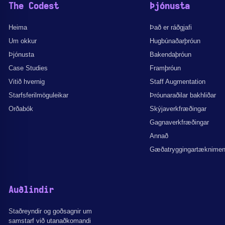
The Codest
Þjónusta
Heima
Það er ráðgjafi
Um okkur
Hugbúnaðarþróun
Þjónusta
Bakendaþróun
Case Studies
Framþróun
Vitið hvernig
Staff Augmentation
Starfsferilmöguleikar
Þróunaraðilar bakhliðar
Orðabók
Skýjaverkfræðingar
Gagnaverkfræðingar
Annað
Gæðatryggingartæknime
Auðlindir
Staðreyndir og goðsagnir um
samstarf við utanaðkomandi