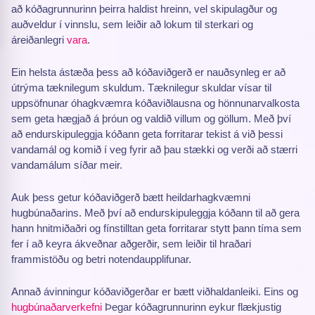
að kóðagrunnurinn þeirra haldist hreinn, vel skipulagður og
auðveldur í vinnslu, sem leiðir að lokum til sterkari og
áreiðanlegri
vara
.
Ein helsta ástæða þess að kóðaviðgerð er nauðsynleg er að
útrýma tæknilegum skuldum. Tæknilegur skuldar vísar til
uppsöfnunar óhagkvæmra kóðaviðlausna og hönnunarvalkosta
sem geta hægjað á þróun og valdið villum og göllum. Með því
að endurskipuleggja kóðann geta forritarar tekist á við þessi
vandamál og komið í veg fyrir að þau stækki og verði að stærri
vandamálum síðar meir.
Auk þess getur kóðaviðgerð bætt heildarhagkvæmni
hugbúnaðarins. Með því að endurskipuleggja kóðann til að gera
hann hnitmiðaðri og fínstilltan geta forritarar stytt þann tíma sem
fer í að keyra ákveðnar aðgerðir, sem leiðir til hraðari
frammistöðu og betri notendaupplifunar.
Annað ávinningur kóðaviðgerðar er bætt viðhaldanleiki. Eins og
hugbúnaðarverkefni
Þegar kóðagrunnurinn eykur flækjustig