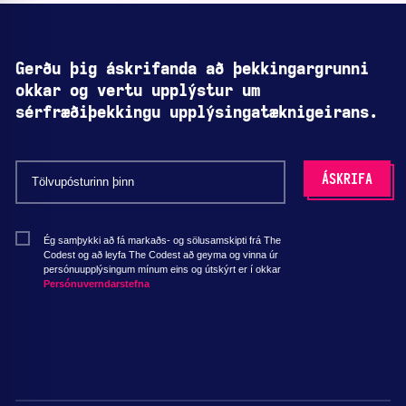
Gerðu þig áskrifanda að þekkingargrunni
okkar og vertu upplýstur um
sérfræðiþekkingu upplýsingatæknigeirans.
Ég samþykki að fá markaðs- og sölusamskipti frá The
Codest og að leyfa The Codest að geyma og vinna úr
persónuupplýsingum mínum eins og útskýrt er í okkar
Persónuverndarstefna