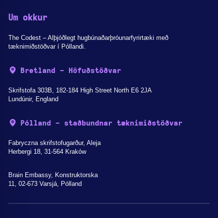
Um okkur
The Codest – Alþjóðlegt hugbúnaðarþróunarfyrirtæki með
tæknimiðstöðvar í Póllandi.
Bretland - Höfuðstöðvar
Skrifstofa 303B, 182-184 High Street North E6 2JA
Lundúnir, England
Pólland - staðbundnar tæknimiðstöðvar
Fabryczna skrifstofugarður, Aleja
Herbergi 18, 31-564 Kraków
Brain Embassy, Konstruktorska
11, 02-673 Varsjá, Pólland