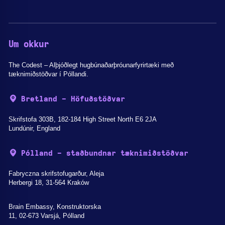
Um okkur
The Codest – Alþjóðlegt hugbúnaðarþróunarfyrirtæki með
tæknimiðstöðvar í Póllandi.
Bretland - Höfuðstöðvar
Skrifstofa 303B, 182-184 High Street North E6 2JA
Lundúnir, England
Pólland - staðbundnar tæknimiðstöðvar
Fabryczna skrifstofugarður, Aleja
Herbergi 18, 31-564 Kraków
Brain Embassy, Konstruktorska
11, 02-673 Varsjá, Pólland