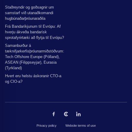
Staðreyndir og goðsagnir um
samstarf við utanaðkomandi
hugbúnaðarþróunaraðila
Frá Bandaríkjunum til Evrópu: Af
hverju ákveða bandarísk
sprotafyrirtæki að flytja til Evrópu?
Samanburður á
tæknifjarkerfisþróunarmiðstöðvum:
Tech Offshore Europe (Pólland),
ASEAN (Filippseyjar), Eurasia
(Tyrkland)
Hvert eru helstu áskoranir CTO-a
og CIO-a?
Privacy policy
Website terms of use