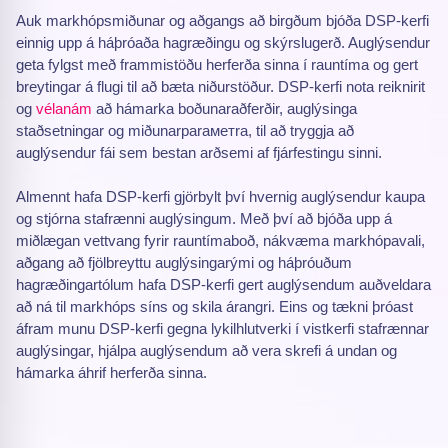
Auk markhópsmiðunar og aðgangs að birgðum bjóða DSP-kerfi
einnig upp á háþróaða hagræðingu og skýrslugerð. Auglýsendur
geta fylgst með frammistöðu herferða sinna í rauntíma og gert
breytingar á flugi til að bæta niðurstöður. DSP-kerfi nota reiknirit
og
vélanám
að hámarka boðunaraðferðir, auglýsinga
staðsetningar og miðunarparaметra, til að tryggja að
auglýsendur fái sem bestan arðsemi af fjárfestingu sinni.
Almennt hafa DSP-kerfi gjörbylt því hvernig auglýsendur kaupa
og stjórna stafrænni auglýsingum. Með því að bjóða upp á
miðlægan vettvang fyrir rauntímaboð, nákvæma markhópavali,
aðgang að fjölbreyttu auglýsingarými og háþróuðum
hagræðingartólum hafa DSP-kerfi gert auglýsendum auðveldara
að ná til markhóps síns og skila árangri. Eins og tækni þróast
áfram munu DSP-kerfi gegna lykilhlutverki í vistkerfi stafrænnar
auglýsingar, hjálpa auglýsendum að vera skrefi á undan og
hámarka áhrif herferða sinna.