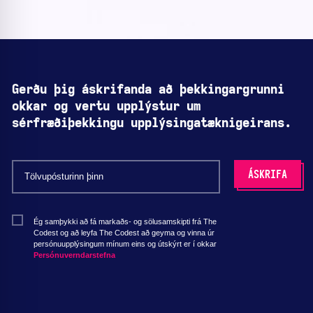
Gerðu þig áskrifanda að þekkingargrunni
okkar og vertu upplýstur um
sérfræðiþekkingu upplýsingatæknigeirans.
Ég samþykki að fá markaðs- og sölusamskipti frá The
Codest og að leyfa The Codest að geyma og vinna úr
persónuupplýsingum mínum eins og útskýrt er í okkar
Persónuverndarstefna