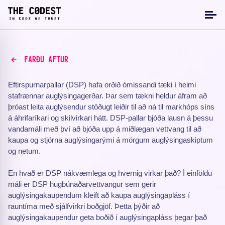
FARÐU AFTUR
Eftirspurnarpallar (DSP) hafa orðið ómissandi tæki í heimi
stafrænnar auglýsingagerðar. Þar sem tækni heldur áfram að
þróast leita auglýsendur stöðugt leiðir til að ná til markhóps síns
á áhrifaríkari og skilvirkari hátt. DSP-pallar bjóða lausn á þessu
vandamáli með því að bjóða upp á miðlægan vettvang til að
kaupa og stjórna auglýsingarými á mörgum auglýsingaskiptum
og netum.
En hvað er DSP nákvæmlega og hvernig virkar það? Í einföldu
máli er DSP hugbúnaðarvettvangur sem gerir
auglýsingakaupendum kleift að kaupa auglýsingapláss í
rauntíma með sjálfvirkri boðgjöf. Þetta þýðir að
auglýsingakaupendur geta boðið í auglýsingapláss þegar það