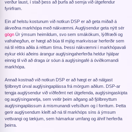
verður laust, í stað þess að þurfa að semja við útgefendur
fyrirfram.
Ein af helstu kostunum við notkun DSP er að geta miðað á
ákveðna markhópa með nákvæmni. Auglýsendur geta nýtt sér
gögn
Úr ýmsum heimildum, svo sem smákökum, lýðfræði og
vafrahegðun, er hægt að búa til mjög markvissar herferðir sem
ná til réttra aðila á réttum tíma. Þessi nákvæmni í markhópavali
eykur ekki aðeins árangur auglýsingaherferða heldur hjálpar
einnig til við að draga úr sóun á auglýsingafé á óviðkomandi
markhópa.
Annað kostnað við notkun DSP er að hægt er að nálgast
fjölbreytt úrval auglýsingaplássa frá mörgum aðilum. DSP-ar
tengja auglýsendur við víðfeðmt net útgefenda, auglýsingaskipta
og auglýsinganetja, sem veitir þeim aðgang að fjölbreyttum
auglýsingaplássum á mismunandi vefsíðum og í forritum. Þetta
gerir auglýsendum kleift að ná til markhóps síns á ýmsum
vettvangi og tækjum, sem hámarkar umfang og áhrif herferða
þeirra.