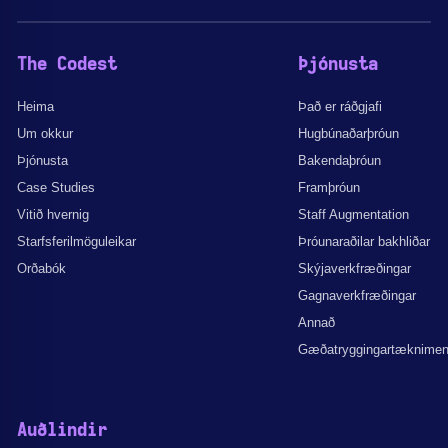
The Codest
Þjónusta
Heima
Það er ráðgjafi
Um okkur
Hugbúnaðarþróun
Þjónusta
Bakendaþróun
Case Studies
Framþróun
Vitið hvernig
Staff Augmentation
Starfsferilmöguleikar
Þróunaraðilar bakhliðar
Orðabók
Skýjaverkfræðingar
Gagnaverkfræðingar
Annað
Gæðatryggingartæknime
Auðlindir