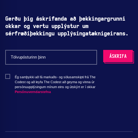
Gerðu þig áskrifanda að þekkingargrunni
okkar og vertu upplýstur um
sérfræðiþekkingu upplýsingatæknigeirans.
Ég samþykki að fá markaðs- og sölusamskipti frá The
Codest og að leyfa The Codest að geyma og vinna úr
persónuupplýsingum mínum eins og útskýrt er í okkar
Persónuverndarstefna