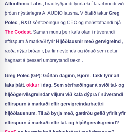
Aflorithmic Labs
, brautryðjandi fyrirtæki í fararbroddi við
þróun nýstárlegra AI AUDIO lausna. Viðtalið tekur
Greg
Polec
, R&D-sérfræðingur og CEO og meðstofnandi hjá
The Codest
. Saman munu þeir kafa ofan í núverandi
eftirspurn á markaði fyrir
Hljóðlausnir með gervigreind
,
ræða nýjar þróanir, þarfir neytenda og iðnað sem getur
hagnast á þessari umbreytandi tækni.
Greg Polec (GP): Góðan daginn, Björn. Takk fyrir að
taka þátt.
okkur
í dag. Sem sérfræðingar á sviði tal- og
hljóðgervilsgreindar viljum við kafa dýpra í núverandi
eftirspurn á markaði eftir gervigreindarbættri
hljóðlausnum. Til að byrja með, gætirðu gefið yfirlit yfir
eftirspurn á markaði eftir tal- og hljóðgervilsgreind?