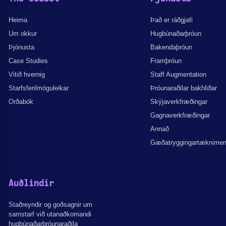
Heima
Það er ráðgjafi
Um okkur
Hugbúnaðarþróun
Þjónusta
Bakendaþróun
Case Studies
Framþróun
Vitið hvernig
Staff Augmentation
Starfsferilmöguleikar
Þróunaraðilar bakhliðar
Orðabók
Skýjaverkfræðingar
Gagnaverkfræðingar
Annað
Gæðatryggingartæknime
Auðlindir
Staðreyndir og goðsagnir um
samstarf við utanaðkomandi
hugbúnaðarþróunaraðila