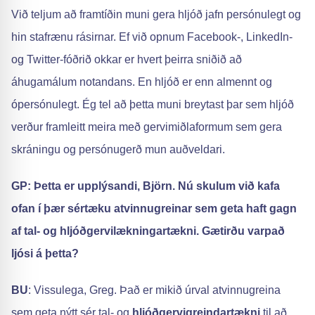
Við teljum að framtíðin muni gera hljóð jafn persónulegt og
hin stafrænu rásirnar. Ef við opnum Facebook-, LinkedIn-
og Twitter-fóðrið okkar er hvert þeirra sniðið að
áhugamálum notandans. En hljóð er enn almennt og
ópersónulegt. Ég tel að þetta muni breytast þar sem hljóð
verður framleitt meira með gervimiðlaformum sem gera
skráningu og persónugerð mun auðveldari.
GP: Þetta er upplýsandi, Björn. Nú skulum við kafa
ofan í þær sértæku atvinnugreinar sem geta haft gagn
af tal- og hljóðgervilækningartækni. Gætirðu varpað
ljósi á þetta?
BU
: Vissulega, Greg. Það er mikið úrval atvinnugreina
sem geta nýtt sér tal- og
hljóðgervigreindartækni
til að