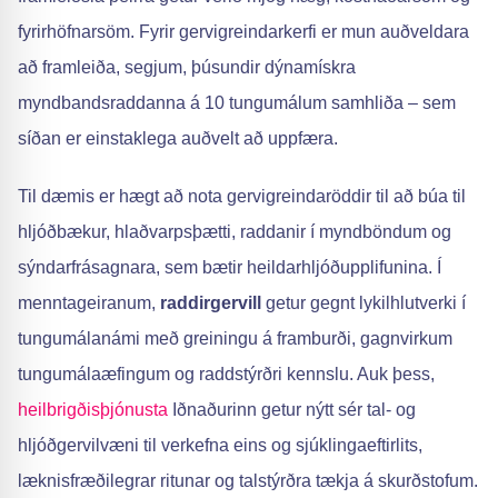
fyrirhöfnarsöm. Fyrir gervigreindarkerfi er mun auðveldara
að framleiða, segjum, þúsundir dýnamískra
myndbandsraddanna á 10 tungumálum samhliða – sem
síðan er einstaklega auðvelt að uppfæra.
Til dæmis er hægt að nota gervigreindaröddir til að búa til
hljóðbækur, hlaðvarpsþætti, raddanir í myndböndum og
sýndarfrásagnara, sem bætir heildarhljóðupplifunina. Í
menntageiranum,
raddirgervill
getur gegnt lykilhlutverki í
tungumálanámi með greiningu á framburði, gagnvirkum
tungumálaæfingum og raddstýrðri kennslu. Auk þess,
heilbrigðisþjónusta
Iðnaðurinn getur nýtt sér tal- og
hljóðgervilvæni til verkefna eins og sjúklingaeftirlits,
læknisfræðilegrar ritunar og talstýrðra tækja á skurðstofum.