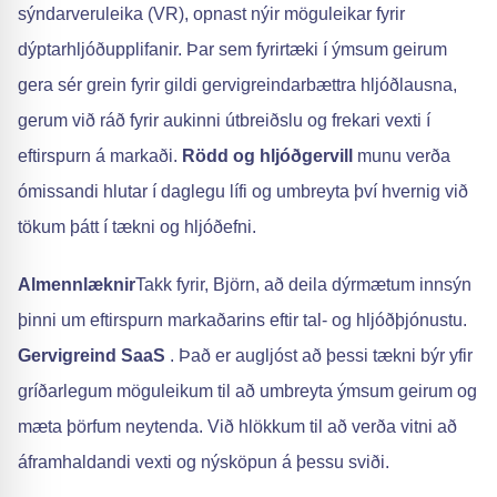
sýndarveruleika (VR), opnast nýir möguleikar fyrir
dýptarhljóðupplifanir. Þar sem fyrirtæki í ýmsum geirum
gera sér grein fyrir gildi gervigreindarbættra hljóðlausna,
gerum við ráð fyrir aukinni útbreiðslu og frekari vexti í
eftirspurn á markaði.
Rödd og hljóðgervill
munu verða
ómissandi hlutar í daglegu lífi og umbreyta því hvernig við
tökum þátt í tækni og hljóðefni.
Almennlæknir
Takk fyrir, Björn, að deila dýrmætum innsýn
þinni um eftirspurn markaðarins eftir tal- og hljóðþjónustu.
Gervigreind SaaS
. Það er augljóst að þessi tækni býr yfir
gríðarlegum möguleikum til að umbreyta ýmsum geirum og
mæta þörfum neytenda. Við hlökkum til að verða vitni að
áframhaldandi vexti og nýsköpun á þessu sviði.