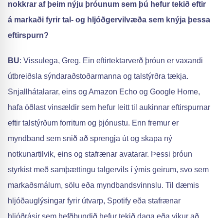
nokkrar af þeim nýju þróunum sem þú hefur tekið eftir
á markaði fyrir tal- og hljóðgervilvæða sem knýja þessa
eftirspurn?
BU
: Vissulega, Greg. Ein eftirtektarverð þróun er vaxandi
útbreiðsla sýndaraðstoðarmanna og talstýrðra tækja.
Snjallhátalarar, eins og Amazon Echo og Google Home,
hafa öðlast vinsældir sem hefur leitt til aukinnar eftirspurnar
eftir talstýrðum forritum og þjónustu. Enn fremur er
myndband sem snið að sprengja út og skapa ný
notkunartilvik, eins og stafrænar avatarar. Þessi þróun
styrkist með samþættingu talgervils í ýmis geirum, svo sem
markaðsmálum, sölu eða myndbandsvinnslu. Til dæmis
hljóðauglýsingar fyrir útvarp, Spotify eða stafrænar
hljóðrásir sem hefðbundið hefur tekið daga eða vikur að