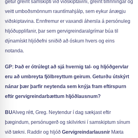
getur greint samskipti við viðskiptavini, greint tilfinningar og
veitt umboðsmönnum rauntímahjálp, sem eykur ánægju
viðskiptavina. Ennfremur er vaxandi áhersla á persónuleg
hljóðupplifanir, þar sem gervigreindaralgrímar búa til
dýnamískt hljóðefni sniðið að óskum hvers og eins
notanda.
GP: Það er ótrúlegt að sjá hvernig tal- og hljóðgervlar
eru að umbreyta fjölbreyttum geirum. Geturðu útskýrt
nánar þær þarfir neytenda sem knýja fram eftirspurn
eftir gervigreindarbættum hljóðlausnum?
BU
Alveg rétt, Greg. Neytendur í dag sækjast eftir
þægindum, persónugerð og skilvirkni í samskiptum sínum
við tækni. Raddir og hljóð
Gervigreindarlausnir
Mæta