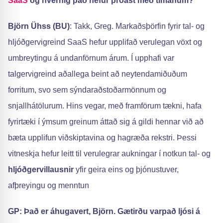
SaaS
og hvernig það hefur þróast með tímanum?
Björn Ühss (BU)
: Takk, Greg. Markaðsþörfin fyrir tal- og
hljóðgervigreind SaaS hefur upplifað verulegan vöxt og
umbreytingu á undanförnum árum. Í upphafi var
talgervigreind aðallega beint að neytendamiðuðum
forritum, svo sem sýndaraðstoðarmönnum og
snjallhátölurum. Hins vegar, með framförum tækni, hafa
fyrirtæki í ýmsum greinum áttað sig á gildi hennar við að
bæta upplifun viðskiptavina og hagræða rekstri. Þessi
vitneskja hefur leitt til verulegrar aukningar í notkun tal- og
hljóðgervillausnir
yfir geira eins og þjónustuver,
afþreyingu og menntun
GP: Það er áhugavert, Björn. Gætirðu varpað ljósi á