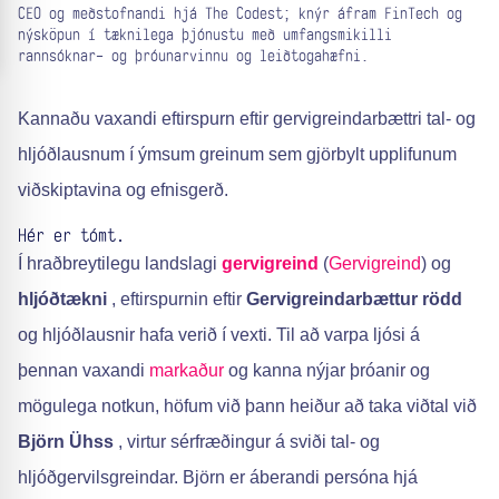
CEO og meðstofnandi hjá The Codest; knýr áfram FinTech og
nýsköpun í tæknilega þjónustu með umfangsmikilli
rannsóknar- og þróunarvinnu og leiðtogahæfni.
Kannaðu vaxandi eftirspurn eftir gervigreindarbættri tal- og
hljóðlausnum í ýmsum greinum sem gjörbylt upplifunum
viðskiptavina og efnisgerð.
Hér er tómt.
Í hraðbreytilegu landslagi
gervigreind
(
Gervigreind
) og
hljóðtækni
, eftirspurnin eftir
Gervigreindarbættur rödd
og hljóðlausnir hafa verið í vexti. Til að varpa ljósi á
þennan vaxandi
markaður
og kanna nýjar þróanir og
mögulega notkun, höfum við þann heiður að taka viðtal við
Björn Ühss
, virtur sérfræðingur á sviði tal- og
hljóðgervilsgreindar. Björn er áberandi persóna hjá