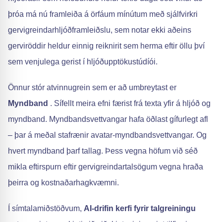
þróa má nú framleiða á örfáum mínútum með sjálfvirkri
gervigreindarhljóðframleiðslu, sem notar ekki aðeins
gerviröddir heldur einnig reiknirit sem herma eftir öllu því
sem venjulega gerist í hljóðupptökustúdíói.
Önnur stór atvinnugrein sem er að umbreytast er
Myndband
. Sífellt meira efni færist frá texta yfir á hljóð og
myndband. Myndbandsvettvangar hafa öðlast gífurlegt afl
– þar á meðal stafrænir avatar-myndbandsvettvangar. Og
hvert myndband þarf tallag. Þess vegna höfum við séð
mikla eftirspurn eftir gervigreindar­talsögum vegna hraða
þeirra og kostnaðarhagkvæmni.
Í símtalamiðstöðvum,
AI-drifin kerfi fyrir talgreiningu