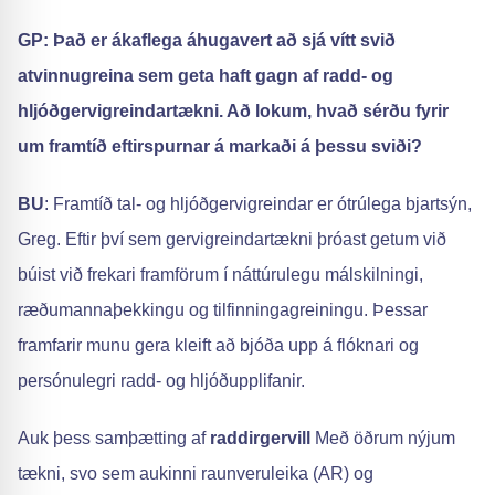
GP: Það er ákaflega áhugavert að sjá vítt svið
atvinnugreina sem geta haft gagn af radd- og
hljóðgervigreindartækni. Að lokum, hvað sérðu fyrir
um framtíð eftirspurnar á markaði á þessu sviði?
BU
: Framtíð tal- og hljóðgervigreindar er ótrúlega bjartsýn,
Greg. Eftir því sem gervigreindartækni þróast getum við
búist við frekari framförum í náttúrulegu málskilningi,
ræðumannaþekkingu og tilfinningagreiningu. Þessar
framfarir munu gera kleift að bjóða upp á flóknari og
persónulegri radd- og hljóðupplifanir.
Auk þess samþætting af
raddirgervill
Með öðrum nýjum
tækni, svo sem aukinni raunveruleika (AR) og