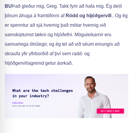
BU
Það gleður mig, Greg. Takk fyrir að hafa mig. Ég deili
þínum áhuga á framtíðinni af
Rödd og hljóðgervill
, Og ég
er spenntur að sjá hvernig það mótar hvernig við
samskiptumst tækni og hljóðefni. Möguleikarnir eru
sannarlega ótrúlegir, og ég tel að við séum einungis að
skraufa yfir yfirborðið af því sem radd- og
hljóðgervillagreind getur áorkað.