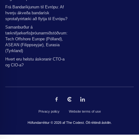
Frá Bandaríkjunum til Evrópu: Af
hverju ákveða bandarísk
sprotafyrirtæki að flytja til Evrópu?
Samanburður á
tæknifjarkerfisþróunarmiðstöðvum:
Tech Offshore Europe (Pólland),
ASEAN (Filippseyjar), Eurasia
(Tyrkland)
Hvert eru helstu áskoranir CTO-a
og CIO-a?
Privacy policy
Website terms of use
Höfundarréttur © 2026 af The Codest. Öll réttindi áskilin.