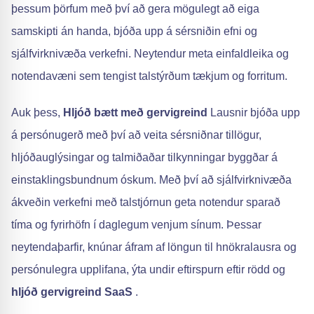
þessum þörfum með því að gera mögulegt að eiga
samskipti án handa, bjóða upp á sérsniðin efni og
sjálfvirknivæða verkefni. Neytendur meta einfaldleika og
notendavæni sem tengist talstýrðum tækjum og forritum.
Auk þess,
Hljóð bætt með gervigreind
Lausnir bjóða upp
á persónugerð með því að veita sérsniðnar tillögur,
hljóðauglýsingar og talmiðaðar tilkynningar byggðar á
einstaklingsbundnum óskum. Með því að sjálfvirknivæða
ákveðin verkefni með talstjórnun geta notendur sparað
tíma og fyrirhöfn í daglegum venjum sínum. Þessar
neytendaþarfir, knúnar áfram af löngun til hnökralausra og
persónulegra upplifana, ýta undir eftirspurn eftir rödd og
hljóð gervigreind SaaS
.