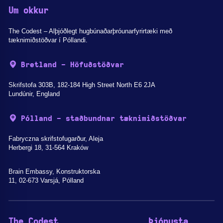
Um okkur
The Codest – Alþjóðlegt hugbúnaðarþróunarfyrirtæki með
tæknimiðstöðvar í Póllandi.
Bretland - Höfuðstöðvar
Skrifstofa 303B, 182-184 High Street North E6 2JA
Lundúnir, England
Pólland - staðbundnar tæknimiðstöðvar
Fabryczna skrifstofugarður, Aleja
Herbergi 18, 31-564 Kraków
Brain Embassy, Konstruktorska
11, 02-673 Varsjá, Pólland
The Codest
Þjónusta