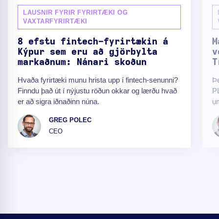
LAUSNIR FYRIR FYRIRTÆKI OG
VAXTARFYRIRTÆKI
8 efstu fintech-fyrirtækin á
M
Kýpur sem eru að gjörbylta
v
markaðnum: Nánari skoðun
T
Hvaða fyrirtæki munu hrista upp í fintech-senunni?
Þe
Finndu það út í nýjustu röðun okkar og lærðu hvað
PL
er að sigra iðnaðinn núna.
u
GREG POLEC
CEO