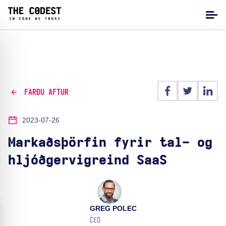
FARÐU AFTUR
2023-07-26
Markaðsþörfin fyrir tal- og
hljóðgervigreind SaaS
GREG POLEC
CEO