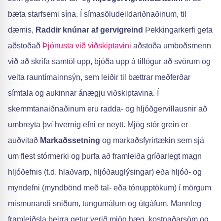
bæta starfsemi sína. Í símasöludeildariðnaðinum, til
dæmis,
Raddir knúnar af gervigreind
Þekkingarkerfi geta
aðstoðað
Þjónusta við viðskiptavini
aðstoða umboðsmenn
við að skrifa samtöl upp, bjóða upp á tillögur að svörum og
veita rauntímainnsýn, sem leiðir til bættrar meðferðar
símtala og aukinnar ánægju viðskiptavina. Í
skemmtanaiðnaðinum eru radda- og hljóðgervillausnir að
umbreyta því hvernig efni er neytt. Mjög stór grein er
auðvitað
Markaðssetning
og markaðsfyrirtækin sem sjá
um flest stórmerki og þurfa að framleiða gríðarlegt magn
hljóðefnis (t.d. hlaðvarp, hljóðauglýsingar) eða hljóð- og
myndefni (myndbönd með tal- eða tónupptökum) í mörgum
mismunandi sniðum, tungumálum og útgáfum. Mannleg
framleiðsla þeirra getur verið mjög hæg, kostnaðarsöm og