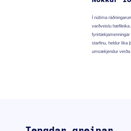
Í nútíma ráðningarum
varðveislu hæfileik
fyrirtækjamenningar
starfinu, heldur líka
umsækjendur verða a
Tengdar greinar