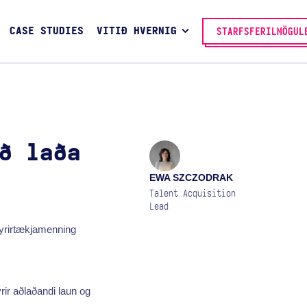
CASE STUDIES
VITIÐ HVERNIG
STARFSFERILMÖGUL
ð laða
EWA SZCZODRAK
Talent Acquisition
Lead
fyrirtækjamenning
rir aðlaðandi laun og