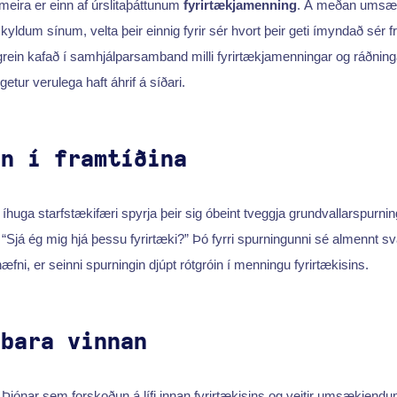
t meira er einn af úrslitaþáttunum
fyrirtækjamenning
. Á meðan umsæk
sskyldum sínum, velta þeir einnig fyrir sér hvort þeir geti ímyndað sér 
grein kafað í samhjálparsamband milli fyrirtækjamenningar og ráðningaf
getur verulega haft áhrif á síðari.
nn í framtíðina
uga starfstækifæri spyrja þeir sig óbeint tveggja grundvallarspurning
 “Sjá ég mig hjá þessu fyrirtæki?” Þó fyrri spurningunni sé almennt s
æfni, er seinni spurningin djúpt rótgróin í menningu fyrirtækisins.
 bara vinnan
Þjónar sem forskoðun á lífi innan fyrirtækisins og veitir umsækjendu