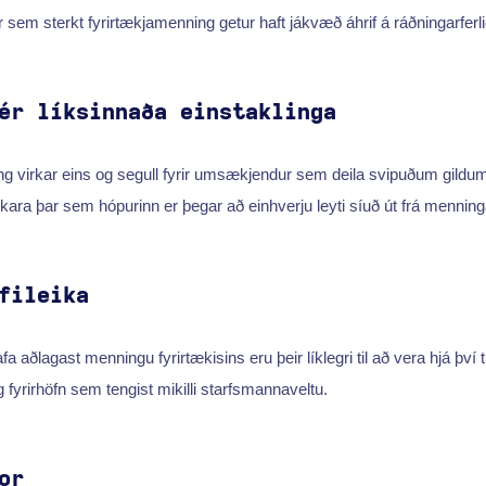
r sem sterkt fyrirtækjamenning getur haft jákvæð áhrif á ráðningarferli
ér líksinnaða einstaklinga
ng virkar eins og segull fyrir umsækjendur sem deila svipuðum gildum
virkara þar sem hópurinn er þegar að einhverju leyti síuð út frá menni
fileika
 aðlagast menningu fyrirtækisins eru þeir líklegri til að vera hjá því t
 fyrirhöfn sem tengist mikilli starfsmannaveltu.
or