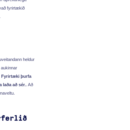
að fyrirtækið
.
nuveitandann heldur
 aukinnar
.
Fyrirtæki þurfa
 laða að sér.
. Að
nnaveltu.
rferlið