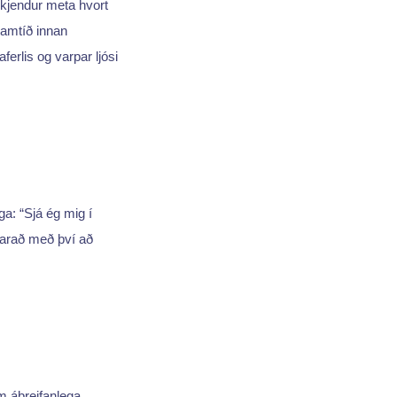
jendur meta hvort
framtíð innan
erlis og varpar ljósi
a: “Sjá ég mig í
varað með því að
m áþreifanlega