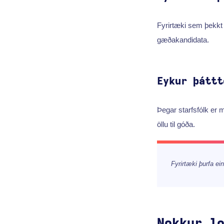
Fyrirtæki sem þekkt 
gæðakandidata.
Eykur þáttt
Þegar starfsfólk er 
öllu til góða.
Fyrirtæki þurfa e
Nokkur l