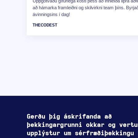
Uppgötvaðu gífurlega kosti þess að innleiða lipra aðfe
að hámarka framleiðni og skilvirkni team þíns. Byrja
ávinningsins í dag!
THECODEST
Gerðu þig áskrifanda að
þekkingargrunni okkar og vertu
upplýstur um sérfræðiþekkingu