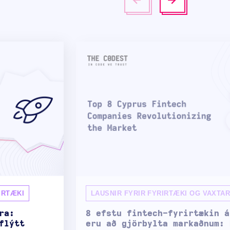
IRTÆKI
LAUSNIR FYRIR FYRIRTÆKI OG VAXTA
ra:
8 efstu fintech-fyrirtækin á
flýtt
eru að gjörbylta markaðnum: 