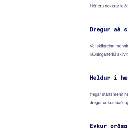
Hér eru nokkrar leiði
Dregur að s
Vel skilgreind menni
ráðningarferlið skil
Heldur í hæ
Þegar starfsmenn hafa
dregur úr kostnaði og
Eykur orðsp