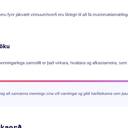
eru fyrir jákvætt vinnuumhverfi eru líklegri til að fá munnmælamæling
öku
menningarlega samstillt er það virkara, hvattara og afkastameira, sem
innig að samræma menningu sína við væntingar og gildi hæfileikanna sem þau v
okaorð