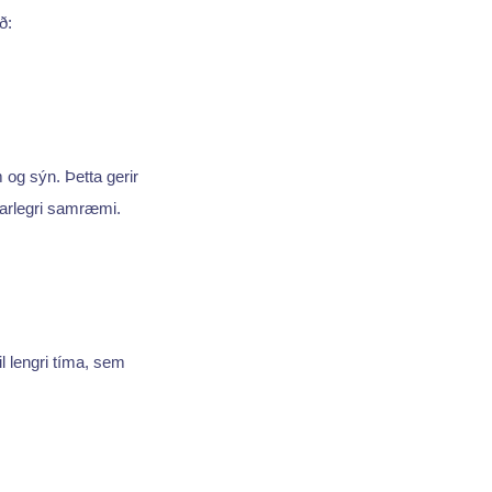
ð:
 og sýn. Þetta gerir
ngarlegri samræmi.
il lengri tíma, sem