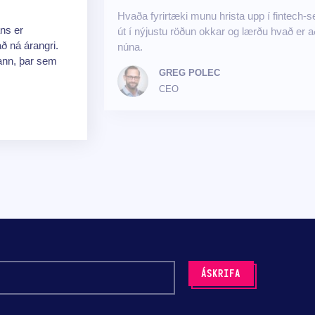
Hvaða fyrirtæki munu hrista upp í fintech-
ans er
út í nýjustu röðun okkar og lærðu hvað er a
að ná árangri.
núna.
rann, þar sem
GREG POLEC
CEO