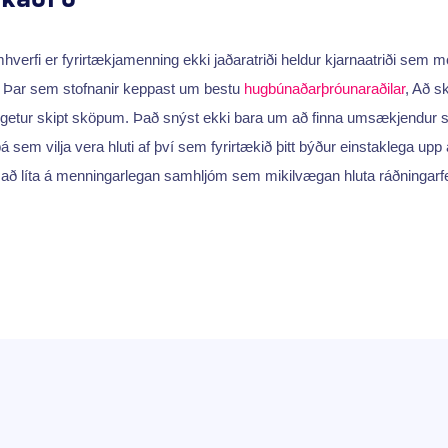
hverfi er fyrirtækjamenning ekki jaðaratriði heldur kjarnaatriði sem 
a. Þar sem stofnanir keppast um bestu
hugbúnaðarþróunaraðilar
, Að sk
 getur skipt sköpum. Það snýst ekki bara um að finna umsækjendur s
 þá sem vilja vera hluti af því sem fyrirtækið þitt býður einstaklega upp
ð líta á menningarlegan samhljóm sem mikilvægan hluta ráðningarfer