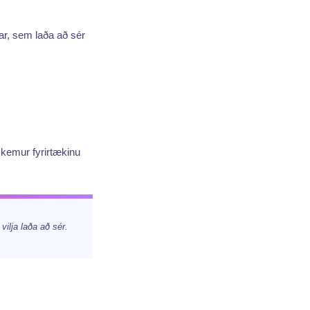
ar, sem laða að sér
 kemur fyrirtækinu
ilja laða að sér.