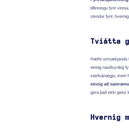
tilfinningu fyrir vi
stendur fyrir, hverni
Tvíátta 
Hæfni umsækjanda til
einnig nauðsynleg fy
starfsánægju, meiri h
einnig að samræma 
gera það ekki getur le
Hvernig 