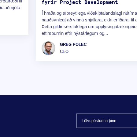
rðafræði til
fyrir Project Development
ðu að njóta
Í hraða og síbreytilega viðskiptalandslagi nútím
nauðsynlegt að vinna snjallara, ekki erfiðara, til 
Þetta gildir sérstaklega um upplýsingatæknigei
eftirspurnin eftir nýstárlegum og...
GREG POLEC
CEO