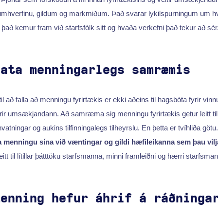
nnuumhverfinu, gildum og markmiðum. Það svarar lykilspurningum um hv
g það kemur fram við starfsfólk sitt og hvaða verkefni það tekur að sér
gata menningarlegs samræmis
 að falla að menningu fyrirtækis er ekki aðeins til hagsbóta fyrir vin
rir umsækjandann. Að samræma sig menningu fyrirtækis getur leitt til
vatningar og aukins tilfinningalegs tilheyrslu. En þetta er tvíhliða götu
menningu sína við væntingar og gildi hæfileikanna sem þau vilja
itt til lítillar þátttöku starfsmanna, minni framleiðni og hærri starfsma
menning hefur áhrif á ráðninga