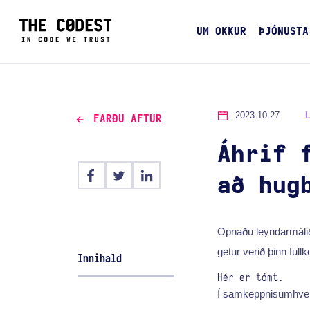
UM OKKUR
ÞJÓNUSTA
2023-10-27
FARÐU AFTUR
Áhrif 
að hug
Opnaðu leyndarmálið 
getur verið þinn fullk
Innihald
Hér er tómt.
Í samkeppnisumhver