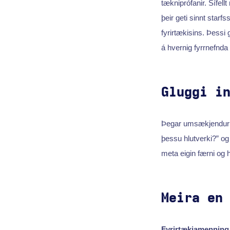
tækniprófanir. Sífell
þeir geti sinnt starf
fyrirtækisins. Þessi 
á hvernig fyrrnefnda 
Gluggi i
Þegar umsækjendur íh
þessu hlutverki?” og
meta eigin færni og h
Meira en
Fyrirtækjamenning