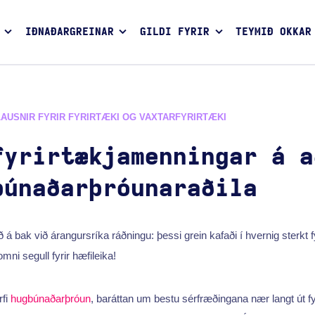
IÐNAÐARGREINAR
GILDI FYRIR
TEYMIÐ OKKAR
LAUSNIR FYRIR FYRIRTÆKI OG VAXTARFYRIRTÆKI
fyrirtækjamenningar á a
búnaðarþróunaraðila
á bak við árangursríka ráðningu: þessi grein kafaði í hvernig sterkt 
omni segull fyrir hæfileika!
fi
hugbúnaðarþróun
, baráttan um bestu sérfræðingana nær langt út fy