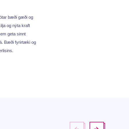
mótar bæði gæði og
ilja og nýta kraft
em geta sinnt
 á. Bæði fyrirtæki og
lisins.