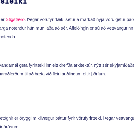
nsleiki
 er
Stigstærð
. Þegar vörufyrirtæki setur á markað nýja vöru getur það
 notendur hún mun laða að sér. Afleiðingin er sú að vettvangurinn g
notenda.
 vandamál geta fyrirtæki innleitt dreifða arkitektúr, nýtt sér skýjamiðaða
raðferðum til að bæta við fleiri auðlindum eftir þörfum.
i
etógnir er öryggi mikilvægur þáttur fyrir vörufyrirtæki. Þegar vettvan
ir árásum.