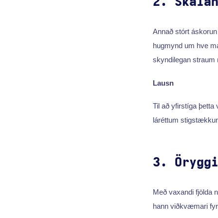
2. Skala
Annað stórt áskorun
hugmynd um hve marga
skyndilegan straum 
Lausn
Til að yfirstíga þetta
láréttum stigstækkuna
3. Örygg
Með vaxandi fjölda n
hann viðkvæmari fyr