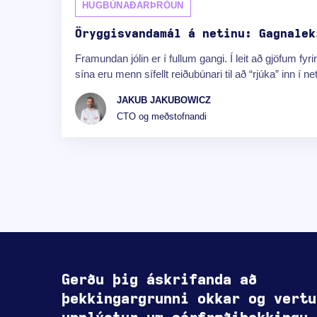
HUGBÚNAÐARÞRÓUN
Öryggisvandamál á netinu: Gagnalek
Framundan jólin er í fullum gangi. Í leit að gjöfum fyrir
sína eru menn sífellt reiðubúnari til að “rjúka” inn í ne
JAKUB JAKUBOWICZ
CTO og meðstofnandi
Gerðu þig áskrifanda að
þekkingargrunni okkar og vertu