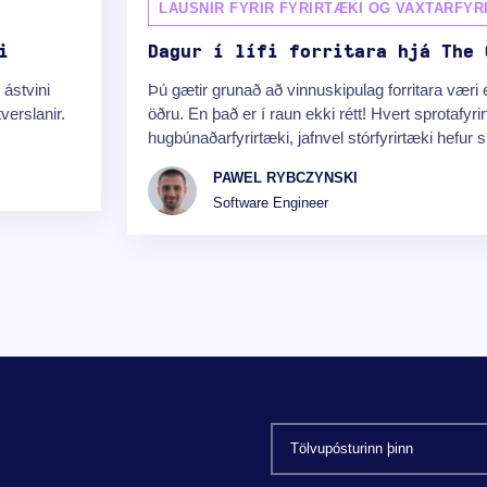
LAUSNIR FYRIR FYRIRTÆKI OG VAXTARFYR
i
Dagur í lífi forritara hjá The 
 ástvini
Þú gætir grunað að vinnuskipulag forritara væri e
tverslanir.
öðru. En það er í raun ekki rétt! Hvert sprotafyri
hugbúnaðarfyrirtæki, jafnvel stórfyrirtæki hefur sit
PAWEL RYBCZYNSKI
Software Engineer