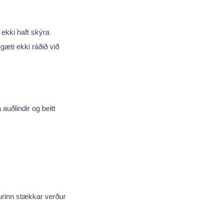
 ekki haft skýra
æti ekki ráðið við
 auðlindir og beitt
gurinn stækkar verður