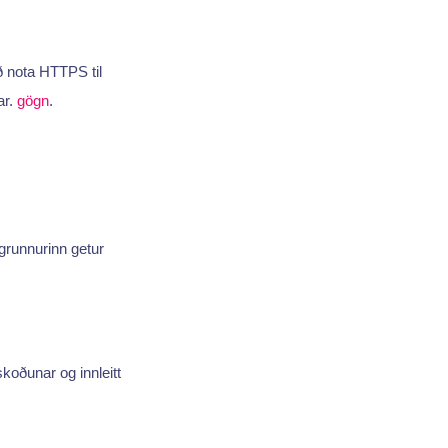
að nota HTTPS til
ar.
gögn
.
grunnurinn getur
skoðunar og innleitt