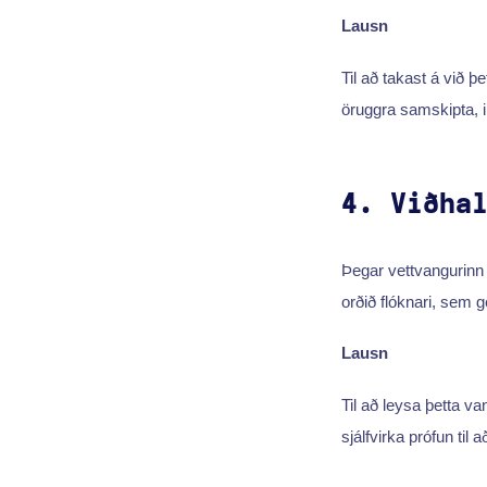
Lausn
Til að takast á við þ
öruggra samskipta, 
4. Viðha
Þegar vettvangurinn
orðið flóknari, sem ger
Lausn
Til að leysa þetta va
sjálfvirka prófun til