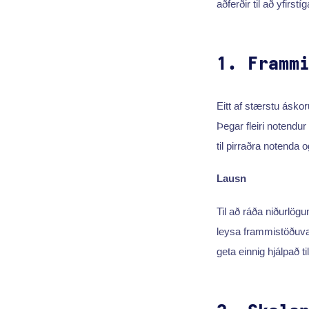
aðferðir til að yfirstí
1. Framm
Eitt af stærstu ásko
Þegar fleiri notendur
til pirraðra notenda 
Lausn
Til að ráða niðurlögu
leysa frammistöðuv
geta einnig hjálpað t