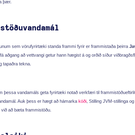
ga þær.
istöðuvandamál
runum sem vörufyrirtæki standa frammi fyrir er frammistaða þeirra
Jav
 fá aðgang að vettvangi getur hann hægist á og orðið síður viðbragðsfljó
og tapaðra tekna.
m þessa vandamáls geta fyrirtæki notað verkfæri til frammistöðueftirlit
andamál. Auk þess er hægt að hámarka
kóði
, Stilling JVM-stillinga 
il við að bæta frammistöðu.