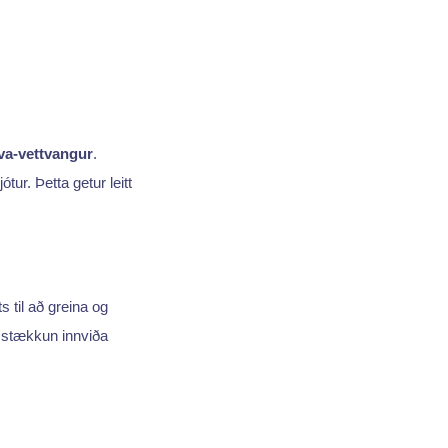
a-vettvangur
.
tur. Þetta getur leitt
s til að greina og
og stækkun innviða