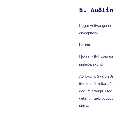
5. Auðli
Þegar vettvangurinn 
diskaplássi.
Lausn
Í þessu tilfelli geta 
innleiða skyndiminni 
Að lokum,
Skalun J
tileinka sér réttar a
góðum árangri. Með 
geta fyrirtæki byggt
sinna.