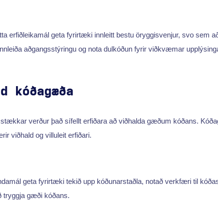
etta erfiðleikamál geta fyrirtæki innleitt bestu öryggisvenjur, svo sem 
innleiða aðgangsstýringu og nota dulkóðun fyrir viðkvæmar upplýsing
ld kóðagæða
 stækkar verður það sífellt erfiðara að viðhalda gæðum kóðans. Kóða
ir viðhald og villuleit erfiðari.
ndamál geta fyrirtæki tekið upp kóðunarstaðla, notað verkfæri til kóða
 að tryggja gæði kóðans.