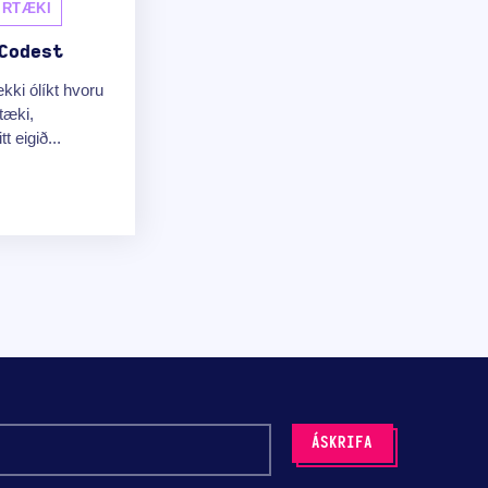
IRTÆKI
Codest
kki ólíkt hvoru
rtæki,
t eigið...