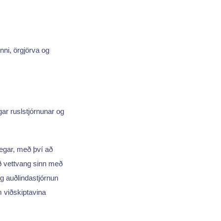
nni, örgjörva og
ingar ruslstjórnunar og
 vegar, með því að
kað vettvang sinn með
g auðlindastjórnun
 viðskiptavina