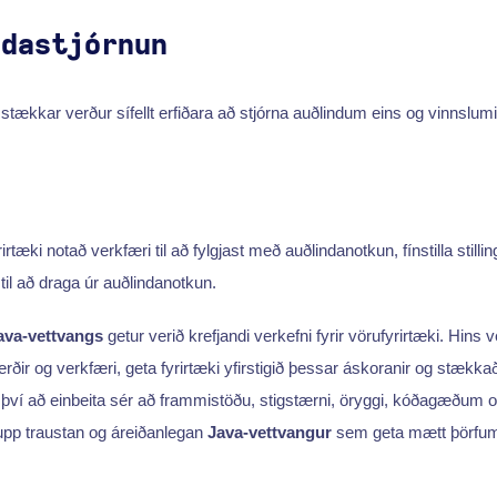
ndastjórnun
stækkar verður sífellt erfiðara að stjórna auðlindum eins og vinnslumi
fyrirtæki notað verkfæri til að fylgjast með auðlindanotkun, fínstilla still
til að draga úr auðlindanotkun.
ava-vettvangs
getur verið krefjandi verkefni fyrir vörufyrirtæki. Hins
ðferðir og verkfæri, geta fyrirtæki yfirstigið þessar áskoranir og stæk
því að einbeita sér að frammistöðu, stigstærni, öryggi, kóðagæðum o
 upp traustan og áreiðanlegan
Java-vettvangur
sem geta mætt þörfum