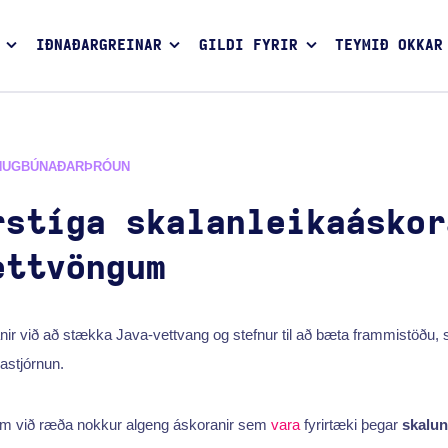
IÐNAÐARGREINAR
GILDI FYRIR
TEYMIÐ OKKAR
HUGBÚNAÐARÞRÓUN
rstíga skalanleikaáskor
ettvöngum
ir við að stækka Java-vettvang og stefnur til að bæta frammistöðu, st
astjórnun.
um við ræða nokkur algeng áskoranir sem
vara
fyrirtæki þegar
skalu