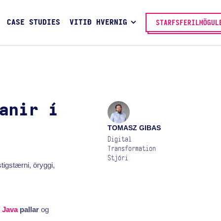
CASE STUDIES
VITIÐ HVERNIG
STARFSFERILMÖGUL
anir í
TOMASZ GIBAS
Digital
Transformation
Stjóri
igstærni, öryggi,
n
Java
pallar
og