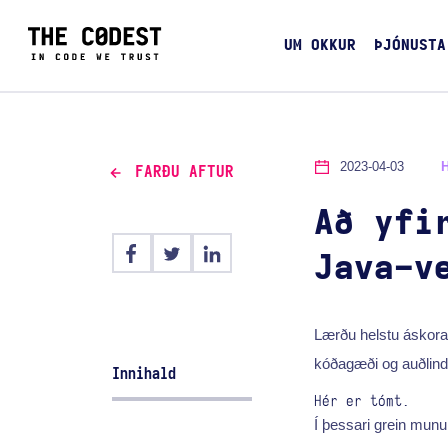
UM OKKUR
ÞJÓNUSTA
2023-04-03
FARÐU AFTUR
Að yfi
Java-v
Lærðu helstu áskoran
kóðagæði og auðlind
Innihald
Hér er tómt.
Í þessari grein mun