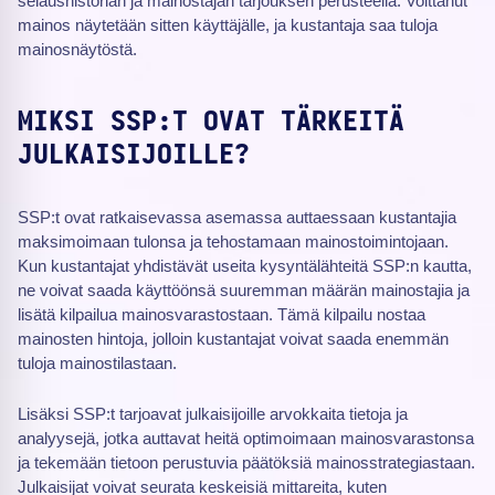
selaushistorian ja mainostajan tarjouksen perusteella. Voittanut
mainos näytetään sitten käyttäjälle, ja kustantaja saa tuloja
mainosnäytöstä.
MIKSI SSP:T OVAT TÄRKEITÄ
JULKAISIJOILLE?
SSP:t ovat ratkaisevassa asemassa auttaessaan kustantajia
maksimoimaan tulonsa ja tehostamaan mainostoimintojaan.
Kun kustantajat yhdistävät useita kysyntälähteitä SSP:n kautta,
ne voivat saada käyttöönsä suuremman määrän mainostajia ja
lisätä kilpailua mainosvarastostaan. Tämä kilpailu nostaa
mainosten hintoja, jolloin kustantajat voivat saada enemmän
tuloja mainostilastaan.
Lisäksi SSP:t tarjoavat julkaisijoille arvokkaita tietoja ja
analyysejä, jotka auttavat heitä optimoimaan mainosvarastonsa
ja tekemään tietoon perustuvia päätöksiä mainosstrategiastaan.
Julkaisijat voivat seurata keskeisiä mittareita, kuten