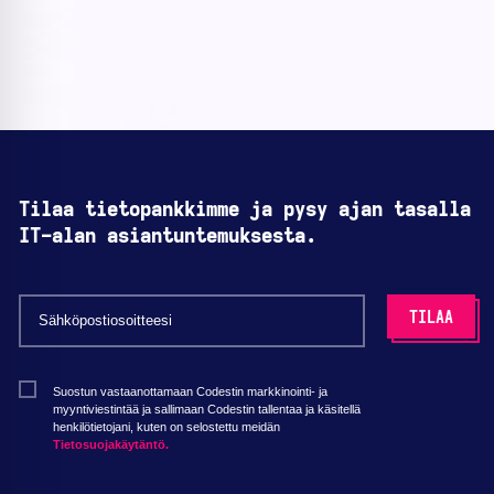
Tilaa tietopankkimme ja pysy ajan tasalla
IT-alan asiantuntemuksesta.
Suostun vastaanottamaan Codestin markkinointi- ja
myyntiviestintää ja sallimaan Codestin tallentaa ja käsitellä
henkilötietojani, kuten on selostettu meidän
Tietosuojakäytäntö.