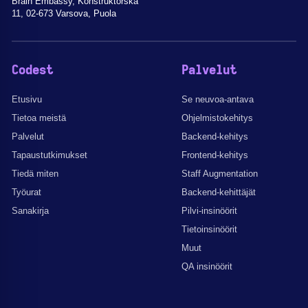
Brain Embassy, Konstruktorska
11, 02-673 Varsova, Puola
Codest
Palvelut
Etusivu
Se neuvoa-antava
Tietoa meistä
Ohjelmistokehitys
Palvelut
Backend-kehitys
Tapaustutkimukset
Frontend-kehitys
Tiedä miten
Staff Augmentation
Työurat
Backend-kehittäjät
Sanakirja
Pilvi-insinöörit
Tietoinsinöörit
Muut
QA insinöörit