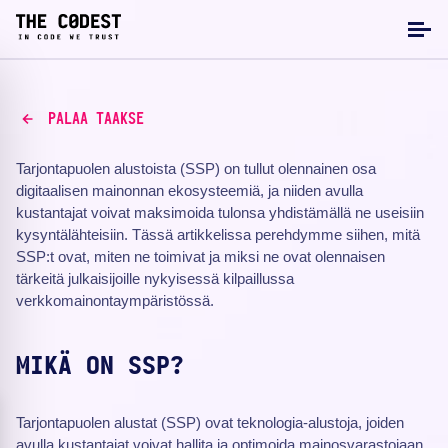
PALAA TAAKSE
Tarjontapuolen alustoista (SSP) on tullut olennainen osa
digitaalisen mainonnan ekosysteemiä, ja niiden avulla
kustantajat voivat maksimoida tulonsa yhdistämällä ne useisiin
kysyntälähteisiin. Tässä artikkelissa perehdymme siihen, mitä
SSP:t ovat, miten ne toimivat ja miksi ne ovat olennaisen
tärkeitä julkaisijoille nykyisessä kilpaillussa
verkkomainontaympäristössä.
MIKÄ ON SSP?
Tarjontapuolen alustat (SSP) ovat teknologia-alustoja, joiden
avulla kustantajat voivat hallita ja optimoida mainosvarastojaan.