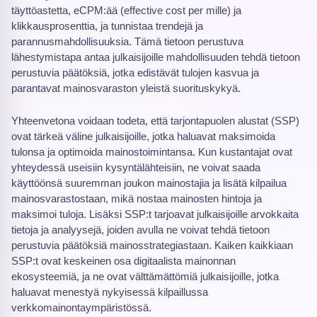
täyttöastetta, eCPM:ää (effective cost per mille) ja
klikkausprosenttia, ja tunnistaa trendejä ja
parannusmahdollisuuksia. Tämä tietoon perustuva
lähestymistapa antaa julkaisijoille mahdollisuuden tehdä tietoon
perustuvia päätöksiä, jotka edistävät tulojen kasvua ja
parantavat mainosvaraston yleistä suorituskykyä.
Yhteenvetona voidaan todeta, että tarjontapuolen alustat (SSP)
ovat tärkeä väline julkaisijoille, jotka haluavat maksimoida
tulonsa ja optimoida mainostoimintansa. Kun kustantajat ovat
yhteydessä useisiin kysyntälähteisiin, ne voivat saada
käyttöönsä suuremman joukon mainostajia ja lisätä kilpailua
mainosvarastostaan, mikä nostaa mainosten hintoja ja
maksimoi tuloja. Lisäksi SSP:t tarjoavat julkaisijoille arvokkaita
tietoja ja analyysejä, joiden avulla ne voivat tehdä tietoon
perustuvia päätöksiä mainosstrategiastaan. Kaiken kaikkiaan
SSP:t ovat keskeinen osa digitaalista mainonnan
ekosysteemiä, ja ne ovat välttämättömiä julkaisijoille, jotka
haluavat menestyä nykyisessä kilpaillussa
verkkomainontaympäristössä.