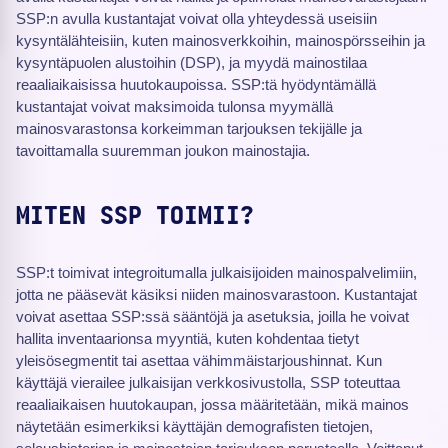
SSP:n avulla kustantajat voivat olla yhteydessä useisiin
kysyntälähteisiin, kuten mainosverkkoihin, mainospörsseihin ja
kysyntäpuolen alustoihin (DSP), ja myydä mainostilaa
reaaliaikaisissa huutokaupoissa. SSP:tä hyödyntämällä
kustantajat voivat maksimoida tulonsa myymällä
mainosvarastonsa korkeimman tarjouksen tekijälle ja
tavoittamalla suuremman joukon mainostajia.
MITEN SSP TOIMII?
SSP:t toimivat integroitumalla julkaisijoiden mainospalvelimiin,
jotta ne pääsevät käsiksi niiden mainosvarastoon. Kustantajat
voivat asettaa SSP:ssä sääntöjä ja asetuksia, joilla he voivat
hallita inventaarionsa myyntiä, kuten kohdentaa tietyt
yleisösegmentit tai asettaa vähimmäistarjoushinnat. Kun
käyttäjä vierailee julkaisijan verkkosivustolla, SSP toteuttaa
reaaliaikaisen huutokaupan, jossa määritetään, mikä mainos
näytetään esimerkiksi käyttäjän demografisten tietojen,