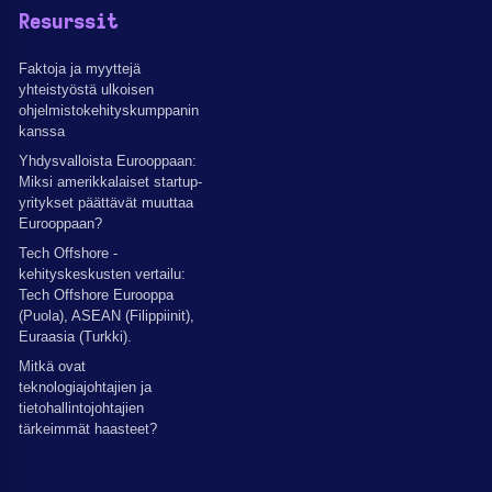
Resurssit
Faktoja ja myyttejä
yhteistyöstä ulkoisen
ohjelmistokehityskumppanin
kanssa
Yhdysvalloista Eurooppaan:
Miksi amerikkalaiset startup-
yritykset päättävät muuttaa
Eurooppaan?
Tech Offshore -
kehityskeskusten vertailu:
Tech Offshore Eurooppa
(Puola), ASEAN (Filippiinit),
Euraasia (Turkki).
Mitkä ovat
teknologiajohtajien ja
tietohallintojohtajien
tärkeimmät haasteet?