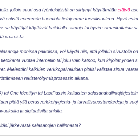
la, jolloin suuri osa työntekijöistä on siirtynyt käyttämään
etätyö
ase
tävä entistä enemmän huomiota tietojemme turvallisuuteen. Hyvä esim
jossa käyttäjät käyttävät kaikkialla samoja tai hyvin samankaltaisia s
istä vaaroista.
asanoja monissa paikoissa, voi käydä niin, että jollakin sivustolla on
 tietokanta vuotaa internetiin tai joku vain katsoo, kun kirjoitat yhden
t. Mielestäni kaikkien verkkopalveluiden pitäisi valistaa sinua vaarasta
ttämiseen rekisteröitymisprosessin aikana.
tai One Identityn tai LastPassin kaltaisten salasanahallintajärjestelm
taan pitää yllä perusverkkohygienia- ja turvallisuusstandardeja ja suojel
uuksilta ja digitaalisilta uhkilta.
itäsi järkevästä salasanojen hallinnasta?