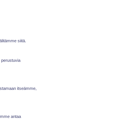
litämme siitä.
n perustuvia
vistamaan itseämme,
iomme antaa