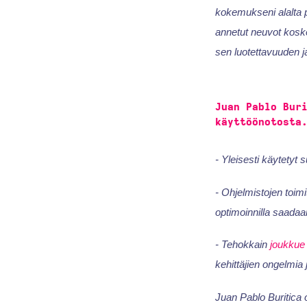
kokemukseni alalta pe
annetut neuvot koske
sen luotettavuuden 
Juan Pablo Bur
käyttöönotosta
- Yleisesti käytetyt s
- Ohjelmistojen toimi
optimoinnilla saadaa
- Tehokkain
joukkue
kehittäjien ongelmia
Juan Pablo Buritica o