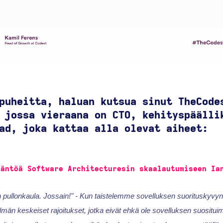
puheitta, haluan kutsua sinut TheCode
 jossa vieraana on CTO, kehityspäälli
ad, joka kattaa alla olevat aiheet:
ääntöä Software Architecturesin skaalautumiseen Ia
 pullonkaula. Jossain!" - Kun taistelemme sovelluksen suorituskyvy
än keskeiset rajoitukset, jotka eivät ehkä ole sovelluksen suosituim