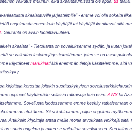
a kielteinen vaikutus muuhun, eikä skaalautumisesta ole apua.
us
täällä.
vanlaatuista skaalautuville järjestelmille" - emme voi olla sokeita li
tää ongelmasta ennen kuin käyttäjät tai käyttäjät ilmoittavat siitä mei
A
. Seuranta on avain luotettavuuteen.
aikein skaalata" - Tietokanta on sovelluksemme sydän, ja kuten jokai
, että se vaikuttaa laskimojärjestelmäämme, joten se on usein pullon
mme käyttäneet
markkinat
Mitä enemmän tietoja käsittelemme, sitä 
orituskyky.
sa kirjoittaja korostaa joitakin suorituskykyisen sovellusarkkitehtuurin
mme oppineet käyttämään sellaisia ratkaisuja kuin esim.
AWS
tai Azu
 itseltämme. Sovellusta luodessamme emme keskity ratkaisemaan onge
akoimme ne etukäteen. Siksi kohtaamme paljon ongelmia myöhemmi
. Artikkelin kirjoittaja antaa meille monia arvokkaita vinkkejä siitä,
ikä on suurin ongelma ja miten se vaikuttaa sovellukseen. Kun laita