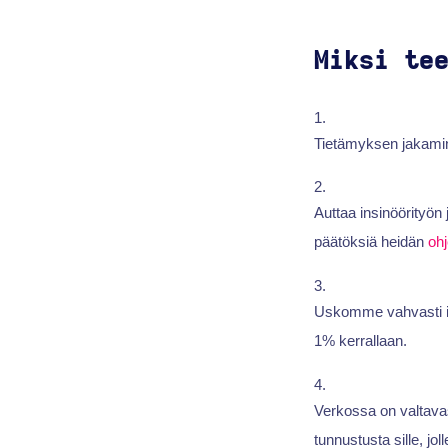
Miksi te
Tietämyksen jakamine
Auttaa insinöörityön 
päätöksiä heidän
oh
Uskomme vahvasti it
1% kerrallaan.
Verkossa on valtava
tunnustusta sille, jol