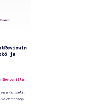
stReviewin
kkö ja
n Gortonilta
n parantamiseksi,
pia elementtejä,