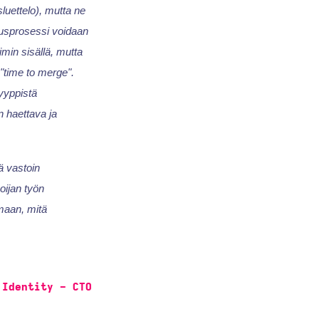
luettelo), mutta ne
itusprosessi voidaan
imin sisällä, mutta
 "time to merge".
tyyppistä
n haettava ja
ä vastoin
oijan työn
amaan, mitä
 Identity - CTO