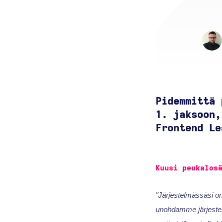
Pidemmittä 
1. jaksoon,
Frontend Le
Kuusi peukalos
"Järjestelmässäsi on
unohdamme järjestelm