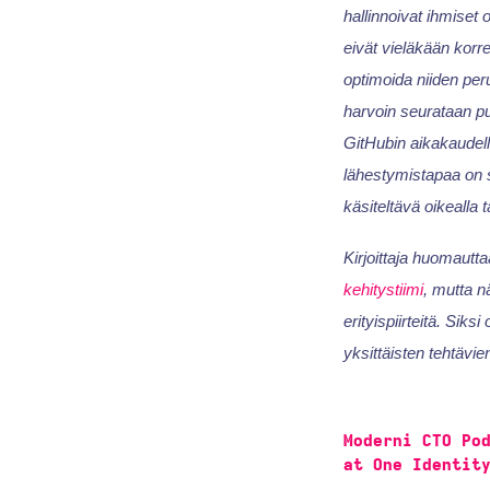
hallinnoivat ihmiset 
eivät vieläkään korre
optimoida niiden peru
harvoin seurataan puh
GitHubin aikakaudel
lähestymistapaa on su
käsiteltävä oikealla t
Kirjoittaja huomautt
kehitystiimi
, mutta n
erityispiirteitä. Sik
yksittäisten tehtävie
Moderni CTO Po
at One Identit