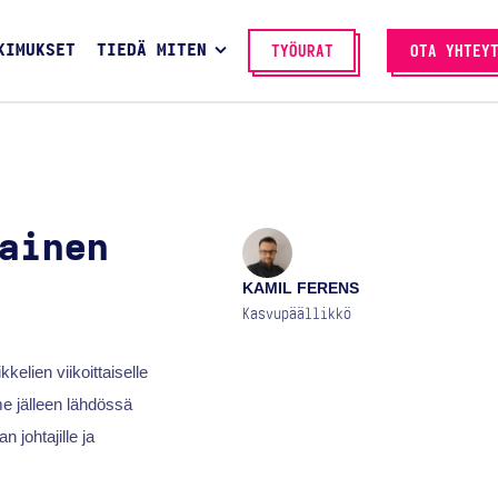
KIMUKSET
TIEDÄ MITEN
TYÖURAT
OTA YHTEY
ainen
KAMIL FERENS
Kasvupäällikkö
kelien viikoittaiselle
me jälleen lähdössä
 johtajille ja