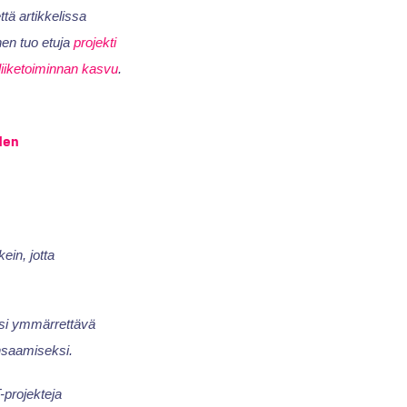
tä artikkelissa
nen tuo etuja
projekti
liiketoiminnan kasvu
.
den
ein, jotta
lisi ymmärrettävä
ansaamiseksi.
-projekteja