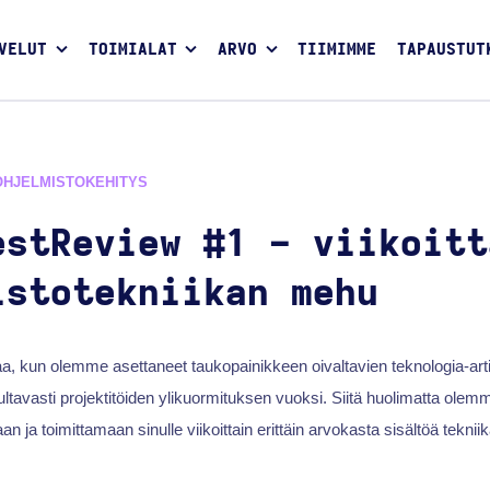
VELUT
TOIMIALAT
ARVO
TIIMIMME
TAPAUSTUT
OHJELMISTOKEHITYS
estReview #1 - viikoitt
istotekniikan mehu
kaa, kun olemme asettaneet taukopainikkeen oivaltavien teknologia-artik
ultavasti projektitöiden ylikuormituksen vuoksi. Siitä huolimatta olem
 ja toimittamaan sinulle viikoittain erittäin arvokasta sisältöä tekniikan