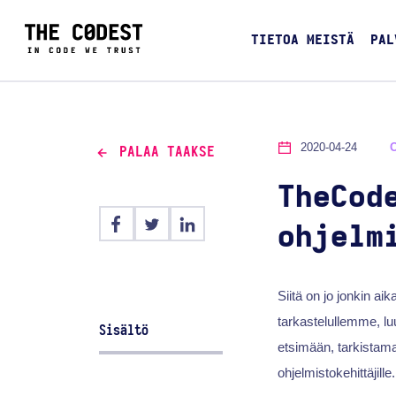
TIETOA MEISTÄ
PAL
2020-04-24
PALAA TAAKSE
TheCod
ohjelm
Siitä on jo jonkin ai
tarkastelullemme, lu
Sisältö
etsimään, tarkistamaan
ohjelmistokehittäjille.