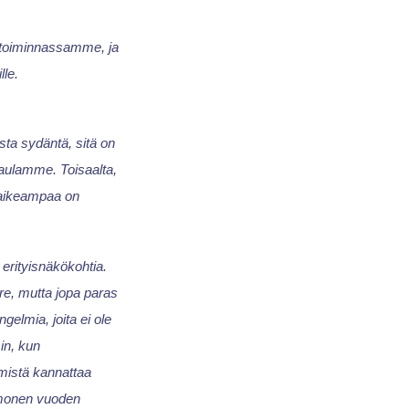
iketoiminnassamme, ja
lle.
sta sydäntä, sitä on
kaulamme. Toisaalta,
vaikeampaa on
 erityisnäkökohtia.
re, mutta jopa paras
lmia, joita ei ole
n, kun
 mistä kannattaa
n monen vuoden