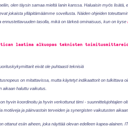
liin, olen täysin samaa mieltä Ianin kanssa. Haluaisin myös lisätä, et
vat jokaista ylläpitämäämme sovellusta. Näiden ohjeiden toteuttami
ja ennustettavuuden tasolla, mikä on tärkeä ominaisuus, kun on kyse
itican laatima alkuopas teknisten toimitusmittarei
.
uorituskykymittarit eivät ole puhtaasti teknisiä
tusnopeus on mitattavissa, mutta käytetyt indikaattorit on tulkittava oik
n aikaan haluttu vaikutus.
on hyvin koordinoitu ja hyvin verkottunut tiimi - suunnittelujohtajien o
 ja motiiveja ja päinvastoin terveiden ja synergisten vaikutusten aika
n ottanut esiin aiheen, joka näyttää olevan edelleen kapea-alainen. IT