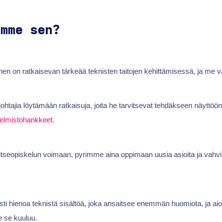
emme sen?
n on ratkaisevan tärkeää teknisten taitojen kehittämisessä, ja me vä
johtajia löytämään ratkaisuja, joita he tarvitsevat tehdäkseen näyttöö
jelmistohankkeet
.
seopiskelun voimaan, pyrimme aina oppimaan uusia asioita ja vah
sti hienoa teknistä sisältöä, joka ansaitsee enemmän huomiota, ja a
le se kuuluu.