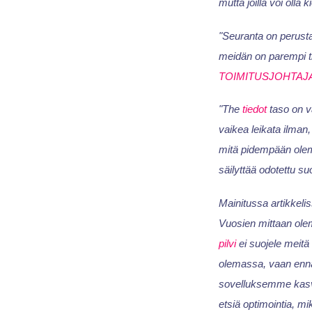
mutta joilla voi oll
"Seuranta on perusta
meidän on parempi tie
TOIMITUSJOHTAJ
"The
tiedot
taso on v
vaikea leikata ilman
mitä pidempään ole
säilyttää odotettu su
Mainitussa artikkelis
Vuosien mittaan ole
pilvi
ei suojele meitä
olemassa, vaan enn
sovelluksemme kasvaa
etsiä optimointia, m