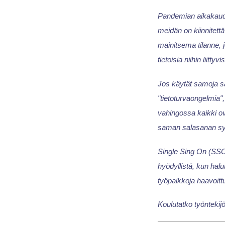
Pandemian aikakaudel
meidän on kiinnitet
mainitsema tilanne, 
tietoisia niihin liittyv
Jos käytät samoja sal
"tietoturvaongelmia",
vahingossa kaikki ove
saman salasanan syö
Single Sing On (SSO) 
hyödyllistä, kun halu
työpaikkoja haavoittuv
Koulutatko työntekijö