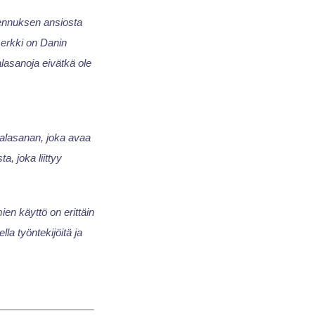
nnuksen ansiosta
erkki on Danin
alasanoja eivätkä ole
 salasanan, joka avaa
, joka liittyy
ien käyttö on erittäin
la työntekijöitä ja