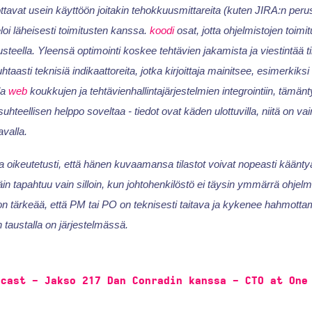
ottavat usein käyttöön joitakin tehokkuusmittareita (kuten JIRA:n perus
loi läheisesti toimitusten kanssa.
koodi
osat, jotta ohjelmistojen toim
steella. Yleensä optimointi koskee tehtävien jakamista ja viestintää ti
taasti teknisiä indikaattoreita, jotka kirjoittaja mainitsee, esimerkiksi
la
web
koukkujen ja tehtävienhallintajärjestelmien integrointiin, tämän
hteellisen helppo soveltaa - tiedot ovat käden ulottuvilla, niitä on vai
avalla.
aa oikeutetusti, että hänen kuvaamansa tilastot voivat nopeasti käänty
äin tapahtuu vain silloin, kun johtohenkilöstö ei täysin ymmärrä ohjelm
si on tärkeää, että PM tai PO on teknisesti taitava ja kykenee hahmott
n taustalla on järjestelmässä.
dcast - Jakso 217 Dan Conradin kanssa - CTO at One
y