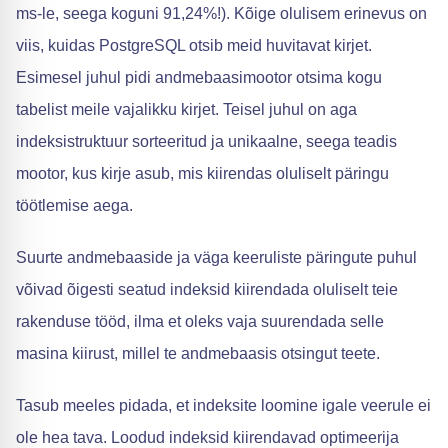
ms-le, seega koguni 91,24%!). Kõige olulisem erinevus on
viis, kuidas PostgreSQL otsib meid huvitavat kirjet.
Esimesel juhul pidi andmebaasimootor otsima kogu
tabelist meile vajalikku kirjet. Teisel juhul on aga
indeksistruktuur sorteeritud ja unikaalne, seega teadis
mootor, kus kirje asub, mis kiirendas oluliselt päringu
töötlemise aega.
Suurte andmebaaside ja väga keeruliste päringute puhul
võivad õigesti seatud indeksid kiirendada oluliselt teie
rakenduse tööd, ilma et oleks vaja suurendada selle
masina kiirust, millel te andmebaasis otsingut teete.
Tasub meeles pidada, et indeksite loomine igale veerule ei
ole hea tava. Loodud indeksid kiirendavad optimeerija