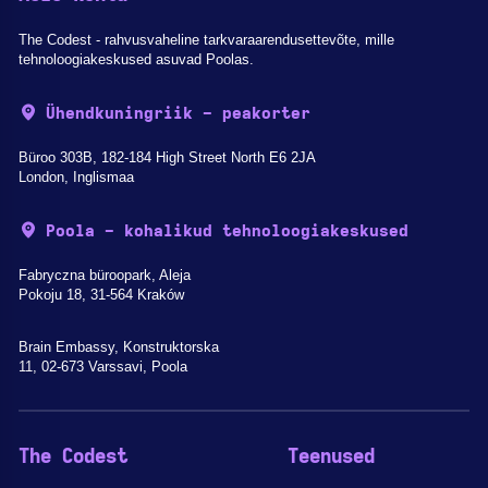
The Codest - rahvusvaheline tarkvaraarendusettevõte, mille
tehnoloogiakeskused asuvad Poolas.
Ühendkuningriik - peakorter
Büroo 303B, 182-184 High Street North E6 2JA
London, Inglismaa
Poola - kohalikud tehnoloogiakeskused
Fabryczna büroopark, Aleja
Pokoju 18, 31-564 Kraków
Brain Embassy, Konstruktorska
11, 02-673 Varssavi, Poola
The Codest
Teenused