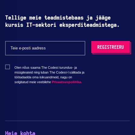
Tellige meie teadmistebaas ja jääge
kursis IT-sektori eksperditeadmistega.
Olen nõus saama The Codest turundus- ja
müügiteateid ning luban The Codest-l säilitada ja
töötadaelda oma isikuandmeid, nagu on
selgitatud meie veebilehe
Privaatsuspoliitika.
Meie kohta