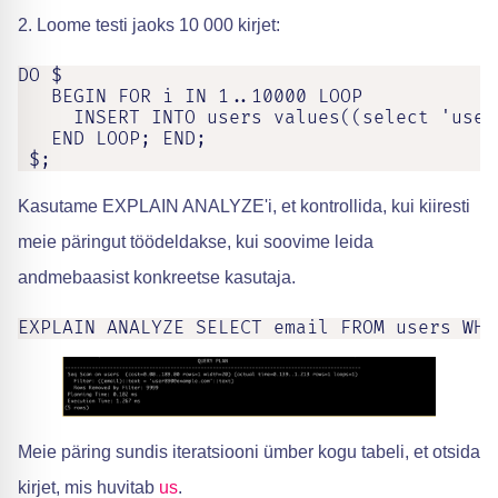
2. Loome testi jaoks 10 000 kirjet:
DO $

   BEGIN FOR i IN 1..10000 LOOP

     INSERT INTO users values((select 'user
   END LOOP; END;

 $;
Kasutame EXPLAIN ANALYZE'i, et kontrollida, kui kiiresti
meie päringut töödeldakse, kui soovime leida
andmebaasist konkreetse kasutaja.
EXPLAIN ANALYZE SELECT email FROM users WHE
Meie päring sundis iteratsiooni ümber kogu tabeli, et otsida
kirjet, mis huvitab
us
.