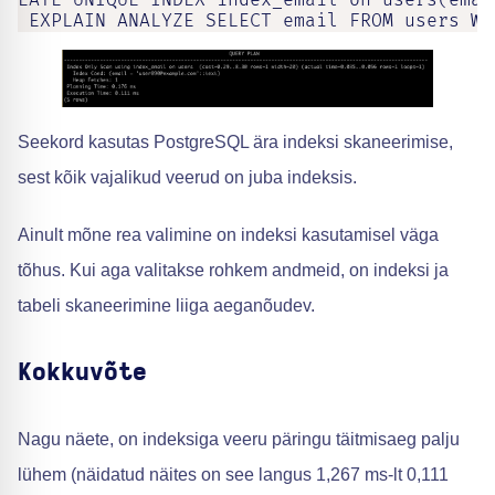
 EXPLAIN ANALYZE SELECT email FROM users WH
Seekord kasutas PostgreSQL ära indeksi skaneerimise,
sest kõik vajalikud veerud on juba indeksis.
Ainult mõne rea valimine on indeksi kasutamisel väga
tõhus. Kui aga valitakse rohkem andmeid, on indeksi ja
tabeli skaneerimine liiga aeganõudev.
Kokkuvõte
Nagu näete, on indeksiga veeru päringu täitmisaeg palju
lühem (näidatud näites on see langus 1,267 ms-lt 0,111