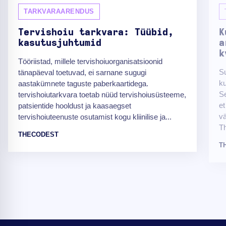
TARKVARAARENDUS
Tervishoiu tarkvara: Tüübid,
K
kasutusjuhtumid
a
k
Tööriistad, millele tervishoiuorganisatsioonid
S
tänapäeval toetuvad, ei sarnane sugugi
ku
aastakümnete taguste paberkaartidega.
Se
tervishoiutarkvara toetab nüüd tervishoiusüsteeme,
et
patsientide hooldust ja kaasaegset
vä
tervishoiuteenuste osutamist kogu kliinilise ja...
Th
THECODEST
T