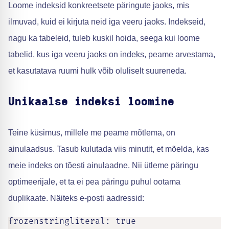
Loome indeksid konkreetsete päringute jaoks, mis
ilmuvad, kuid ei kirjuta neid iga veeru jaoks. Indekseid,
nagu ka tabeleid, tuleb kuskil hoida, seega kui loome
tabelid, kus iga veeru jaoks on indeks, peame arvestama,
et kasutatava ruumi hulk võib oluliselt suureneda.
Unikaalse indeksi loomine
Teine küsimus, millele me peame mõtlema, on
ainulaadsus. Tasub kulutada viis minutit, et mõelda, kas
meie indeks on tõesti ainulaadne. Nii ütleme päringu
optimeerijale, et ta ei pea päringu puhul ootama
duplikaate. Näiteks e-posti aadressid:
frozenstringliteral: true
