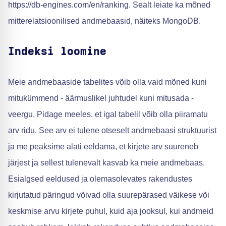
https://db-engines.com/en/ranking. Sealt leiate ka mõned
mitterelatsioonilised andmebaasid, näiteks MongoDB.
Indeksi loomine
Meie andmebaaside tabelites võib olla vaid mõned kuni
mitukümmend - äärmuslikel juhtudel kuni mitusada -
veergu. Pidage meeles, et igal tabelil võib olla piiramatu
arv ridu. See arv ei tulene otseselt andmebaasi struktuurist
ja me peaksime alati eeldama, et kirjete arv suureneb
järjest ja sellest tulenevalt kasvab ka meie andmebaas.
Esialgsed eeldused ja olemasolevates rakendustes
kirjutatud päringud võivad olla suurepärased väikese või
keskmise arvu kirjete puhul, kuid aja jooksul, kui andmeid