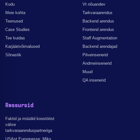
Kodu
Vt nõuandev
Meie kohta
Tarkvaraarendus
Teenused
Backend arendus
Case Studies
Frontend arendus
Tee kuidas
Staff Augmentation
Karjäärivõimalused
Backend arendajad
Sõnastik
Pilveinsenerid
Andmeinsenerid
Muud
QA insenerid
Ressursid
Faktid ja müüdid koostööst
välise
tarkvaraarenduspartneriga
USAst Euroopasse: Miks