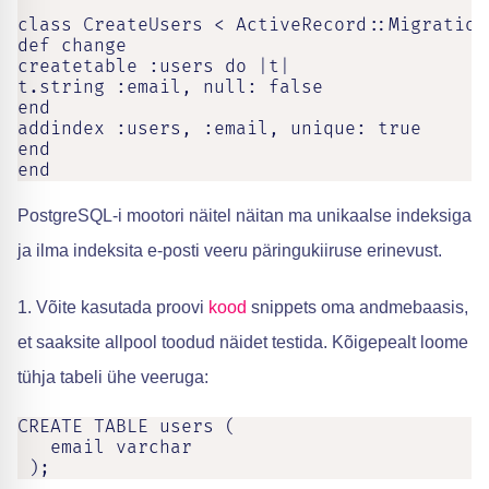
class CreateUsers < ActiveRecord::Migration[
def change

createtable :users do |t|

t.string :email, null: false

end

addindex :users, :email, unique: true

end

end
PostgreSQL-i mootori näitel näitan ma unikaalse indeksiga
ja ilma indeksita e-posti veeru päringukiiruse erinevust.
1. Võite kasutada proovi
kood
snippets oma andmebaasis,
et saaksite allpool toodud näidet testida. Kõigepealt loome
tühja tabeli ühe veeruga:
CREATE TABLE users (

   email varchar

 );