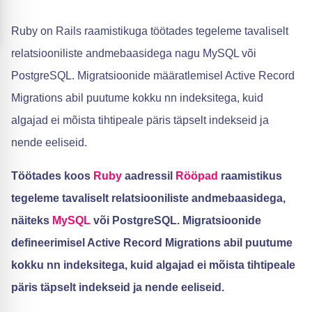
Ruby on Rails raamistikuga töötades tegeleme tavaliselt
relatsiooniliste andmebaasidega nagu MySQL või
PostgreSQL. Migratsioonide määratlemisel Active Record
Migrations abil puutume kokku nn indeksitega, kuid
algajad ei mõista tihtipeale päris täpselt indekseid ja
nende eeliseid.
Töötades koos
Ruby
aadressil
Rööpad
raamistikus
tegeleme tavaliselt relatsiooniliste andmebaasidega,
näiteks
MySQL
või PostgreSQL. Migratsioonide
defineerimisel Active Record Migrations abil puutume
kokku nn indeksitega, kuid algajad ei mõista tihtipeale
päris täpselt indekseid ja nende eeliseid.