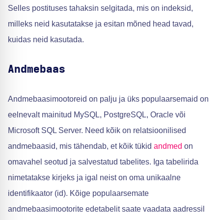
Selles postituses tahaksin selgitada, mis on indeksid,
milleks neid kasutatakse ja esitan mõned head tavad,
kuidas neid kasutada.
Andmebaas
Andmebaasimootoreid on palju ja üks populaarsemaid on
eelnevalt mainitud MySQL, PostgreSQL, Oracle või
Microsoft SQL Server. Need kõik on relatsioonilised
andmebaasid, mis tähendab, et kõik tükid
andmed
on
omavahel seotud ja salvestatud tabelites. Iga tabelirida
nimetatakse kirjeks ja igal neist on oma unikaalne
identifikaator (id). Kõige populaarsemate
andmebaasimootorite edetabelit saate vaadata aadressil