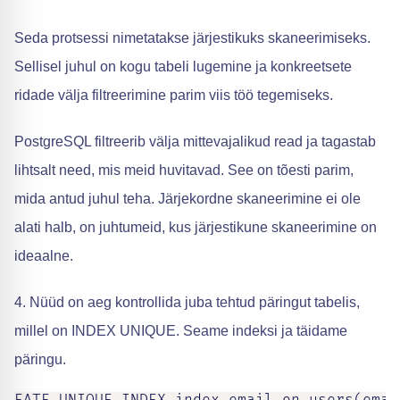
Seda protsessi nimetatakse järjestikuks skaneerimiseks.
Sellisel juhul on kogu tabeli lugemine ja konkreetsete
ridade välja filtreerimine parim viis töö tegemiseks.
PostgreSQL filtreerib välja mittevajalikud read ja tagastab
lihtsalt need, mis meid huvitavad. See on tõesti parim,
mida antud juhul teha. Järjekordne skaneerimine ei ole
alati halb, on juhtumeid, kus järjestikune skaneerimine on
ideaalne.
4. Nüüd on aeg kontrollida juba tehtud päringut tabelis,
millel on INDEX UNIQUE. Seame indeksi ja täidame
päringu.
EATE UNIQUE INDEX index_email on users(email