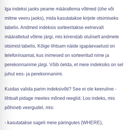
Iga indeksi jaoks peame määratlema võtmed (ühe või
mitme veeru jaoks), mida kasutatakse kirjete otsimiseks
tabelis. Andmed indeksis sorteeritakse eelnevalt
määratletud võtme järgi, mis kiirendab oluliselt andmete
otsimist tabelis. Kõige lihtsam näide igapäevaelust on
telefoniraamat, kus inimesed on sorteeritud nime ja
perekonnanime järgi. Võib öelda, et meie indeksiks on sel
juhul ees- ja perekonnanimi.
Kuidas valida parim indeksivõti? See ei ole keeruline -
lihtsalt pidage meeles mõned reeglid. Loo indeks, mis
põhineb veergudel, mis:
- kasutatakse sageli meie päringutes (WHERE),