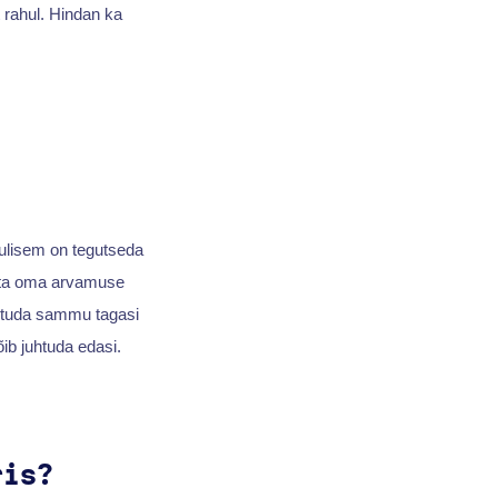
 rahul. Hindan ka
olulisem on tegutseda
ohta oma arvamuse
 astuda sammu tagasi
õib juhtuda edasi.
ris?