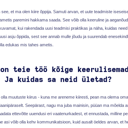
 see, et ma olen kiire õppija. Samuti arvan, et uute teadmiste ises
metis paremini hakkama saada. See võib olla keeruline ja aeganõud
uvamat, kui rakendada uusi teadmisi praktikas ja näha, kuidas need 
usi asju õppida, sest see annab mulle jõudu ja suurendab enesekind
olla edukas mis tahes ametis.
 on teie töö kõige keerulisema
? Ja kuidas sa neid ületad?
e olla muutuste kiirus - kuna me areneme kiiresti, pean ma olema om
 plaanipäraselt. Seepärast, nagu ma juba mainisin, püüan ma mõelda as
adata ettevõtte uuendusi eri vaatenurkadest, et ennustada, milline 
 asi võib olla kehv kommunikatsioon, kuid ausalt öeldes arvan, et hea 