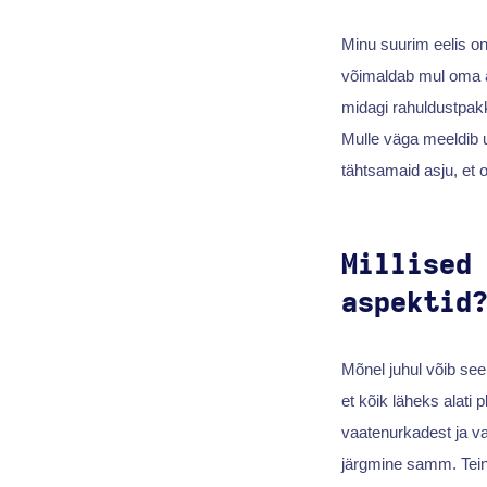
Minu suurim eelis on
võimaldab mul oma a
midagi rahuldustpakk
Mulle väga meeldib u
tähtsamaid asju, et 
Millised
aspektid
Mõnel juhul võib se
et kõik läheks alati
vaatenurkadest ja va
järgmine samm. Teine