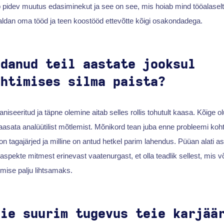
pidev muutus edasiminekut ja see on see, mis hoiab mind tööalaselt
aldan oma tööd ja teen koostööd ettevõtte kõigi osakondadega.
idanud teil aastate jooksul
uhtimises silma paista?
ganiseeritud ja täpne olemine aitab selles rollis tohutult kaasa. Kõige 
sata analüütilist mõtlemist. Mõnikord tean juba enne probleemi k
 on tagajärjed ja milline on antud hetkel parim lahendus. Püüan alati
aspekte mitmest erinevast vaatenurgast, et olla teadlik sellest, mis v
emise palju lihtsamaks.
eie suurim tugevus teie karjää