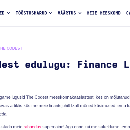
ED
TÖÖSTUSHARUD
VÄÄRTUS
MEIE MEESKOND
C
THE CODEST
dest edulugu: Finance L
s jagame lugusid The Codest meeskonnakaaslastest, kes on mõjutanud 
evas artiklis küsime meie finantsjuhilt Izalt mõned küsimused tema k
eda!
vustada meie
rahandus
supernaine! Aga enne kui me sukeldume tema 