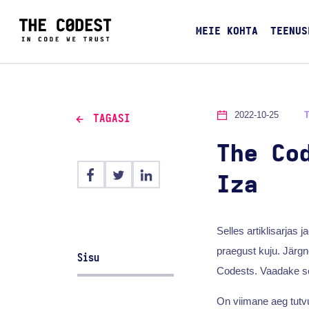
MEIE KOHTA
TEENUS
2022-10-25
TAGASI
The Co
Iza
Selles artiklisarja
praegust kuju. Järgn
Sisu
Codests. Vaadake s
On viimane aeg tut