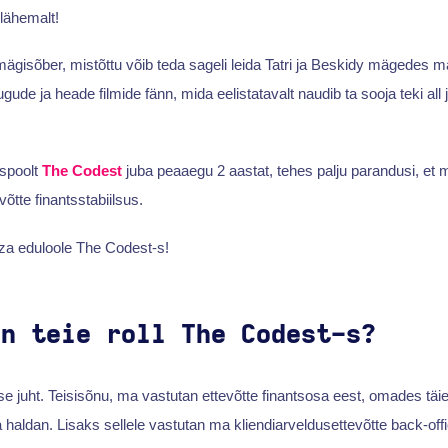
 lähemalt!
 mägisõber, mistõttu võib teda sageli leida Tatri ja Beskidy mägedes m
lugude ja heade filmide fänn, mida eelistatavalt naudib ta sooja teki all
tspoolt
The Codest
juba peaaegu 2 aastat, tehes palju parandusi, et m
võtte finantsstabiilsus.
a eduloole The Codest-s!
on teie roll The Codest-s?
e juht. Teisisõnu, ma vastutan ettevõtte finantsosa eest, omades täiel
 haldan. Lisaks sellele vastutan ma kliendiarveldusettevõtte back-off