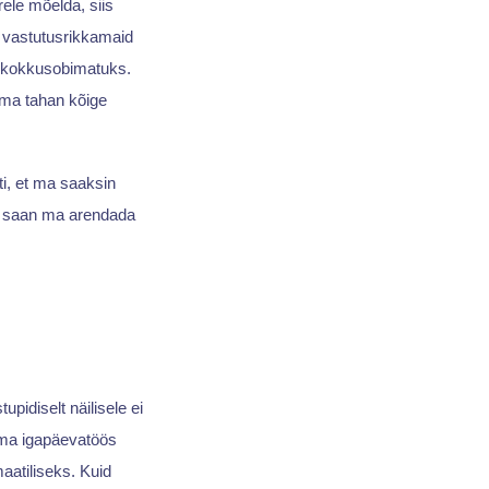
rele mõelda, siis
a vastutusrikkamaid
ne kokkusobimatuks.
e ma tahan kõige
ti, et ma saaksin
Nii saan ma arendada
idiselt näilisele ei
 oma igapäevatöös
aatiliseks. Kuid