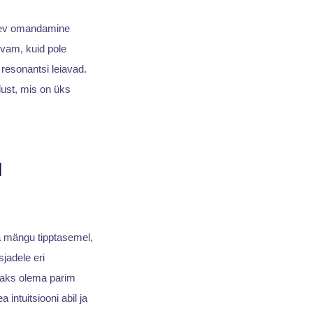
eisev omandamine
vam, kuid pole
resonantsi leiavad.
lust, mis on üks
d
a mängu tipptasemel,
jadele eri
peaks olema parim
intuitsiooni abil ja