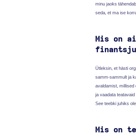
minu jaoks tähendab 
seda, et ma ise korr
Mis on a
finantsj
Ütleksin, et hästi or
samm-sammult ja kaa
avaldamist, millised
ja vaadata teatavaid 
See teebki juhiks ol
Mis on t