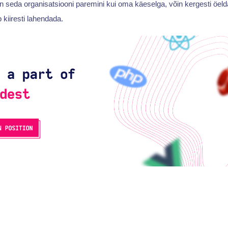
nen seda organisatsiooni paremini kui oma käeselga, võin kergesti öeld
kiiresti lahendada.