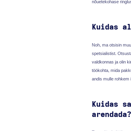
nõuetekohase ringlu
Kuidas a
Noh, ma otsisin muut
spetsialistist. Otsu
valdkonnas ja olin ki
töökohta, mida pak
andis mulle rohkem 
Kuidas s
arendada