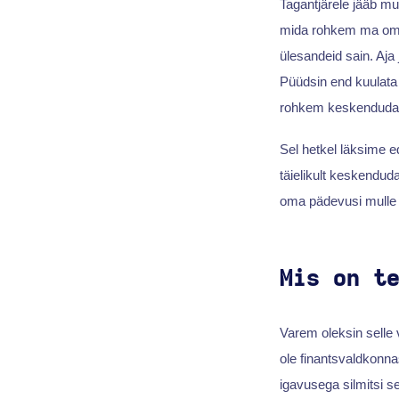
Tagantjärele jääb mu
mida rohkem ma oma f
ülesandeid sain. Aja
Püüdsin end kuulata 
rohkem keskenduda
Sel hetkel läksime e
täielikult keskendud
oma pädevusi mulle 
Mis on t
Varem oleksin selle 
ole finantsvaldkonna
igavusega silmitsi s