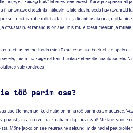
lle mulje, et "kuidagi kõik" lahenes iseenesest. Kui aga sügavamalt jä
inantsalaseid teadmisi näitasin ja laiendasin, seda huvitavamaid j
 jooksul muutus kahe rolli, back-office ja finantsosakonna, ühildami
ja otsustasin, et rahandus on see, mis mulle tõesti meeldib ja millel
.
dasi ja otsustasime lisada minu üksusesse uue back-office-spetsialis
a sellele, mis mind kõige rohkem huvitab - ettevõtte finantspoolele. 
olulistes valdkondades.
eie töö parim osa?
vastuse üle naernud, kuid nüüd on minu töö parim osa muutused. Vastup
s igavust ja alati on võimalik näha midagi huvitavat! Me kõik võime
eista. Mõne jaoks on see neutraalne seisund, mida nad ei pea problem