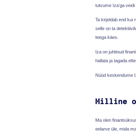
tutvume Iza'ga veidi
Ta kirjeldab end kui
selle on ta detektiivi
teega käes.
Iza on juhtinud finan
hallata ja tagada ette
Nüüd keskendume Iz
Milline 
Ma olen finantsüksus
eelarve üle, mida ma