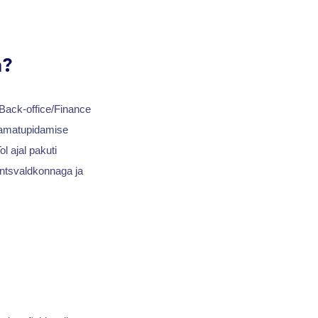
a?
 Back-office/Finance
raamatupidamise
l ajal pakuti
antsvaldkonnaga ja