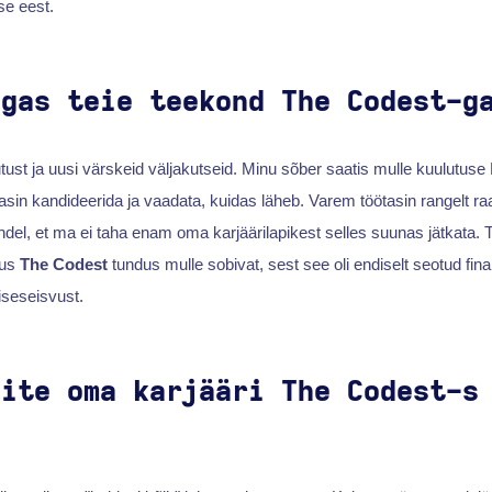
se eest.
lgas teie teekond The Codest-g
ust ja uusi värskeid väljakutseid. Minu sõber saatis mulle kuulutuse
stasin kandideerida ja vaadata, kuidas läheb. Varem töötasin rangelt 
ndel, et ma ei taha enam oma karjäärilapikest selles suunas jätkata. To
kus
The Codest
tundus mulle sobivat, sest see oli endiselt seotud fin
iseseisvust.
aite oma karjääri The Codest-s
?