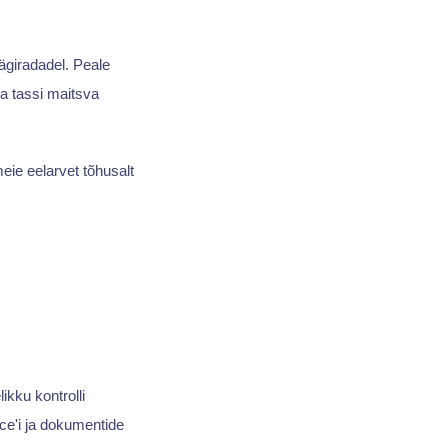
ägiradadel. Peale
 ja tassi maitsva
eie eelarvet tõhusalt
ikku kontrolli
ice'i ja dokumentide