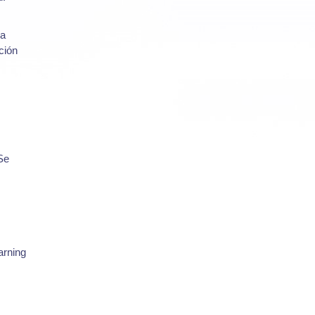
da
ción
Se
arning