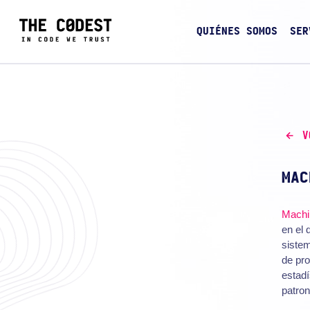
QUIÉNES SOMOS
SER
V
MAC
Machi
en el 
sistem
de pro
estadí
patron