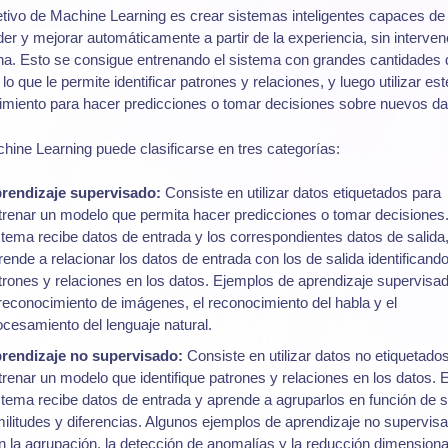
etivo de Machine Learning es crear sistemas inteligentes capaces de
er y mejorar automáticamente a partir de la experiencia, sin interven
a. Esto se consigue entrenando el sistema con grandes cantidades 
 lo que le permite identificar patrones y relaciones, y luego utilizar est
miento para hacer predicciones o tomar decisiones sobre nuevos da
hine Learning puede clasificarse en tres categorías:
rendizaje supervisado:
Consiste en utilizar datos etiquetados para
trenar un modelo que permita hacer predicciones o tomar decisiones.
stema recibe datos de entrada y los correspondientes datos de salida
rende a relacionar los datos de entrada con los de salida identificand
trones y relaciones en los datos. Ejemplos de aprendizaje supervisa
 reconocimiento de imágenes, el reconocimiento del habla y el
ocesamiento del lenguaje natural.
rendizaje no supervisado:
Consiste en utilizar datos no etiquetado
trenar un modelo que identifique patrones y relaciones en los datos. E
stema recibe datos de entrada y aprende a agruparlos en función de 
militudes y diferencias. Algunos ejemplos de aprendizaje no supervis
n la agrupación, la detección de anomalías y la reducción dimensiona