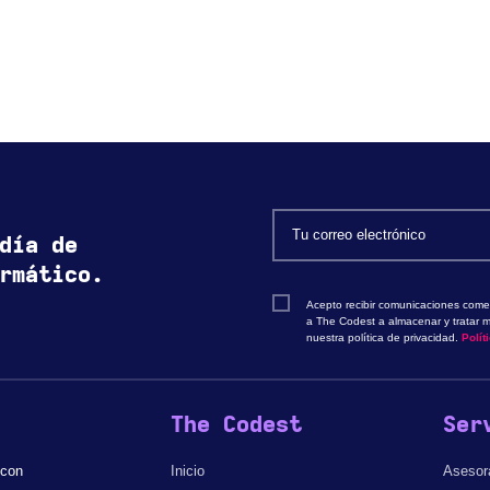
día de
rmático.
Acepto recibir comunicaciones comer
a The Codest a almacenar y tratar m
nuestra política de privacidad.
Polít
The Codest
Ser
 con
Inicio
Asesor