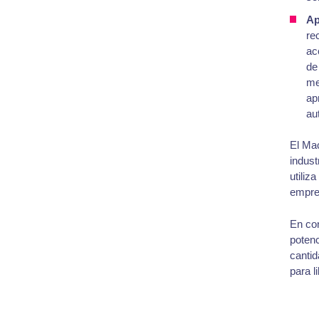
Ap
re
ac
de
me
ap
au
El Mac
indust
utiliz
empres
En con
potenc
cantid
para l