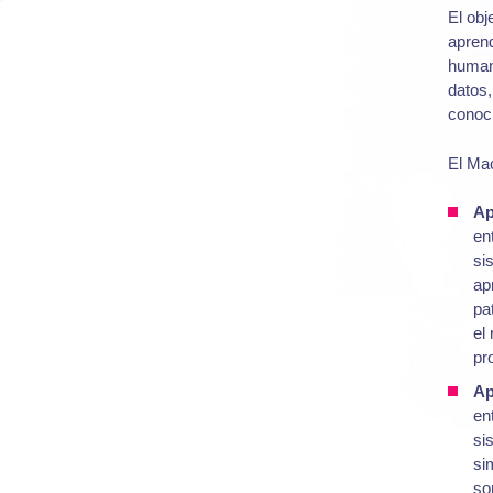
El obj
aprend
human
datos,
conoci
El Mac
Ap
en
si
ap
pa
el
pr
Ap
en
si
si
so