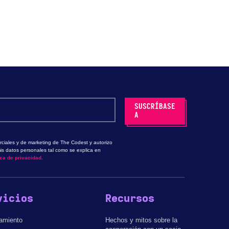
ciales y de marketing de The Codest y autorizo
is datos personales tal como se explica en
ica de privacidad.
vicios
Recursos
amiento
Hechos y mitos sobre la