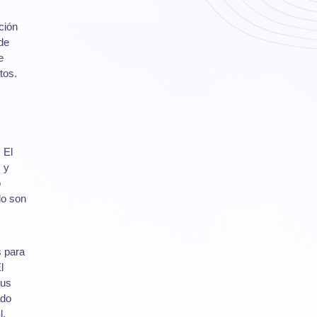
ción
de
e
tos.
 El
, y
o
do son
s para
l
sus
ado
l.