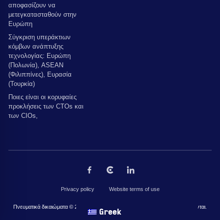
αποφασίζουν να
μετεγκατασταθούν στην
Ευρώπη
Σύγκριση υπεράκτιων
κόμβων ανάπτυξης
τεχνολογίας: Ευρώπη
(Πολωνία), ASEAN
(Φιλιππίνες), Ευρασία
(Τουρκία)
Ποιες είναι οι κορυφαίες
προκλήσεις των CTOs και
των CIOs,
Privacy policy
Website terms of use
Πνευματικά δικαιώματα © 2026 από The Codest. Όλα τα δικαιώματα διατηρούνται.
Greek