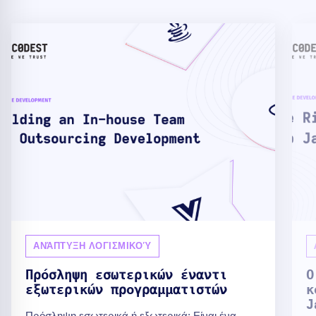
ΑΝΆΠΤΥΞΗ ΛΟΓΙΣΜΙΚΟΎ
Πρόσληψη εσωτερικών έναντι
Ο
εξωτερικών προγραμματιστών
κ
J
Πρόσληψη εσωτερικά ή εξωτερικά; Είναι ένα