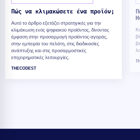
Πώς να κλιμακώσετε ένα προϊόν;
Π
M
Αυτό το άρθρο εξετάζει στρατηγικές για την
Κα
κλιμάκωση ενός ψηφιακού προϊόντος, δίνοντας
βέ
έμφαση στην προσαρμογή προϊόντος-αγοράς,
β
στην εμπειρία του πελάτη, στις διαδικασίες
λο
ανάπτυξης και στις προσαρμοστικές
επιχειρηματικές λειτουργίες.
T
THECODEST