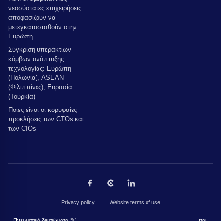
νεοσύστατες επιχειρήσεις
αποφασίζουν να
μετεγκατασταθούν στην
Ευρώπη
Σύγκριση υπεράκτιων
κόμβων ανάπτυξης
τεχνολογίας: Ευρώπη
(Πολωνία), ASEAN
(Φιλιππίνες), Ευρασία
(Τουρκία)
Ποιες είναι οι κορυφαίες
προκλήσεις των CTOs και
των CIOs,
Privacy policy
Website terms of use
Πνευματικά δικαιώματα © 2026 από The Codest. Όλα τα δικαιώματα διατηρούνται.