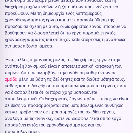
εντοπισμό των εξαρτήσεων μεταξύ των εργασιών και τη
διαχείριση τυχόν κινδύνων ή ζητημάτων που ενδέχεται να
προκύψουν. Με τη δημιουργία ενός λεπτομερούς
χρονοδιαγράμματος έργου και την παρακολούθηση της
προόδου σε σχέση με αυτό, οι διαχειριστές έργου μπορούν να
βοηθήσουν να διασφαλιστεί ότι το έργο παραμένει εντός
χρονοδιαγράμματος και ότι τυχόν καθυστερήσεις ή αναποδιές
αντιμετωπίζονται άμεσα.
Ένας άλλος σημαντικός ρόλος της διαχείρισης έργων στην
ανάπτυξη λογισμικού είναι η αποτελεσματική κατανομή των
πόρων. Αυτό περιλαμβάνει την ανάθεση καθηκόντων σε
ομάδα
μέλη με βάση τις δεξιότητες και τη διαθεσιμότητά τους,
καθώς και τη διαχείριση του προϋπολογισμού του έργου, ώστε
να διασφαλίζεται ότι οι πόροι χρησιμοποιούνται
αποτελεσματικά. Οι διαχειριστές έργων πρέπει επίσης να είναι
σε θέση να προσαρμόζονται στις μεταβαλλόμενες συνθήκες
και να προβαίνουν σε προσαρμογές του σχεδίου έργου,
ανάλογα με τις ανάγκες, ώστε να διασφαλίζεται ότι το έργο
παραμένει εντός του χρονοδιαγράμματος και του
προϋπολογισμού.