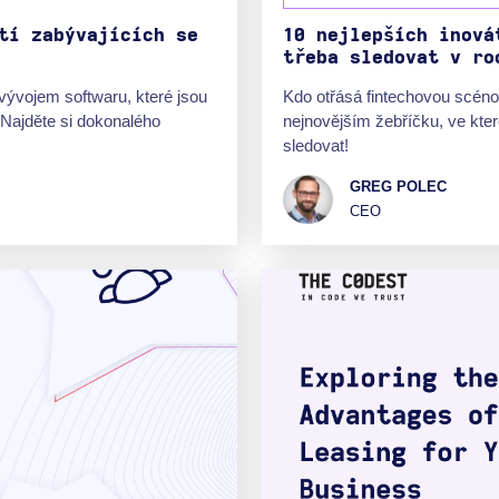
tí zabývajících se
10 nejlepších inová
třeba sledovat v ro
vývojem softwaru, které jsou
Kdo otřásá fintechovou scénou
. Najděte si dokonalého
nejnovějším žebříčku, ve kter
sledovat!
GREG POLEC
CEO