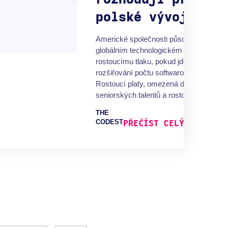
polské vývojáře?
Americké společnosti působící v
globálním technologickém průmyslu čel
rostoucímu tlaku, pokud jde o najímání 
rozšiřování počtu softwarových vývojář
Rostoucí platy, omezená dostupnost
seniorských talentů a rostoucí...
THE
CODEST
PŘEČÍST CELÝ ČLÁNEK