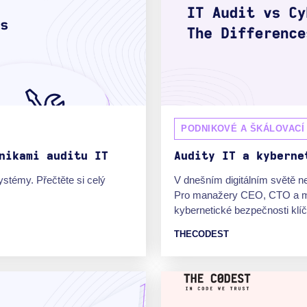
PODNIKOVÉ A ŠKÁLOVACÍ
nikami auditu IT
Audity IT a kyberne
systémy. Přečtěte si celý
V dnešním digitálním světě ne
Pro manažery CEO, CTO a ma
kybernetické bezpečnosti klíčo
THECODEST