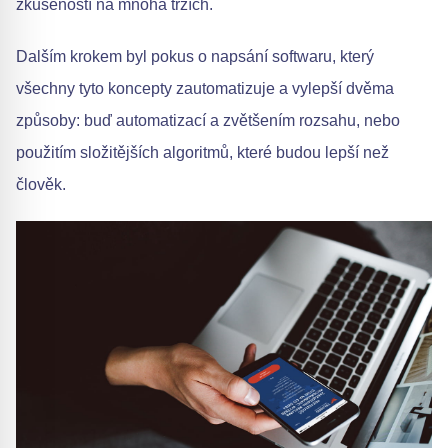
zkušeností na mnoha trzích.
Dalším krokem byl pokus o napsání softwaru, který
všechny tyto koncepty zautomatizuje a vylepší dvěma
způsoby: buď automatizací a zvětšením rozsahu, nebo
použitím složitějších algoritmů, které budou lepší než
člověk.