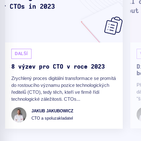
DALŠÍ
8 výzev pro CTO v roce 2023
D
b
Zrychlený proces digitální transformace se promítá
Př
do rostoucího významu pozice technologických
dá
ředitelů (CTO), tedy těch, kteří ve firmě řídí
"š
technologické záležitosti. CTOs...
JAKUB JAKUBOWICZ
CTO a spoluzakladatel