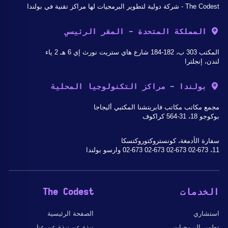
The Codest - شركة دولية لتطوير البرمجيات لها مراكز تقنية في بولندا
المملكة المتحدة - المقر الرئيسي
المكتب 303 ب، 182-184 شارع هاي ستريت نورث إي 6 هـ 2 ياء
لندن، إنجلترا
بولندا - مراكز التكنولوجيا المحلية
مجمع مكاتب مكاتب فابريتشنا المكتبي أليجاجا
بوكوجو 18، 31-564 كراكوف
سفارة الأدمغة، كونستروكتوروكتسكا
11، 02-673 02-673 02-673 02-673 وارسو بولندا
الخدمات
The Codest
استشاري
الصفحة الرئيسية
تطوير البرمجيات
نبذة عن نبذة عن عنا