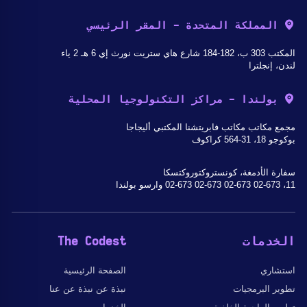
المملكة المتحدة - المقر الرئيسي
المكتب 303 ب، 182-184 شارع هاي ستريت نورث إي 6 هـ 2 ياء
لندن، إنجلترا
بولندا - مراكز التكنولوجيا المحلية
مجمع مكاتب مكاتب فابريتشنا المكتبي أليجاجا
بوكوجو 18، 31-564 كراكوف
سفارة الأدمغة، كونستروكتوروكتسكا
11، 02-673 02-673 02-673 02-673 وارسو بولندا
الخدمات
The Codest
استشاري
الصفحة الرئيسية
تطوير البرمجيات
نبذة عن نبذة عن عنا