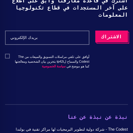
اشترك في قاعدة معارفنا وابق على اطلاع
على آخر المستجدات في قطاع تكنولوجيا
المعلومات
أوافق على تلقي مراسلات التسويق والمبيعات من The
Codest والسماح لtp42t بتخزين بيان الشخصية ومعالجتها
كما هو موضح في
سياسة الخصوصية
نبذة عن نبذة عن عنا
The Codest - شركة دولية لتطوير البرمجيات لها مراكز تقنية في بولندا