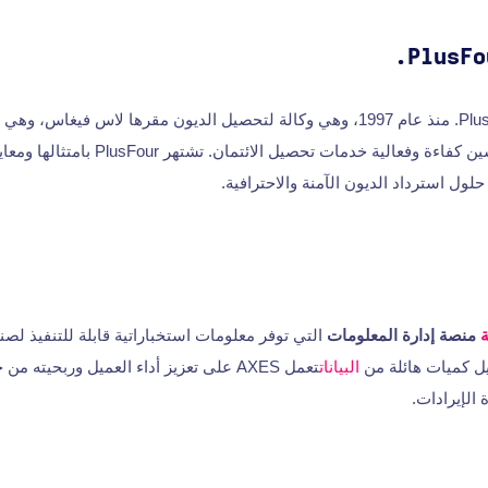
تعمل شركة PlusFour, Inc. منذ عام 1997، وهي وكالة لتحصيل الديون مقرها لاس في
تدمج التكنولوجيا لتحسين كفاءة وفعالية خدمات تحصيل
ول استرداد الديون الآمنة والاحترافية.
منصة إدارة المعلومات
التي توفر معلومات استخباراتية قابلة للتنفيذ لصنا
يل كميات هائلة من
البيانات
تعمل AXES على تعزيز أداء العميل وربحيته
 الإيرادات.