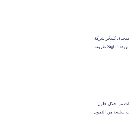
تحدة، تُسخِّر شركة
Sightline Payments أحدث التقنيات لتحويل الصناعة القائمة على النقد تقليديًا. يوفر حل Play+ من Sightline طريقة
نتجعات من خلال حلول
ير تجربة متعددة القنوات، تضمن Koin عملية معاملات سلسة من التمويل