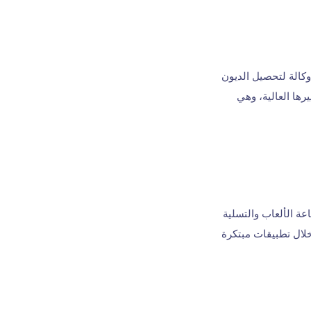
غاس، وهي وكالة لتحصيل الديون
 الائتمان. تشتهر PlusFour بامتثالها ومعاييرها العالية، وهي
عة الألعاب والتسلية
 من خلال تطبيقات مبتكرة