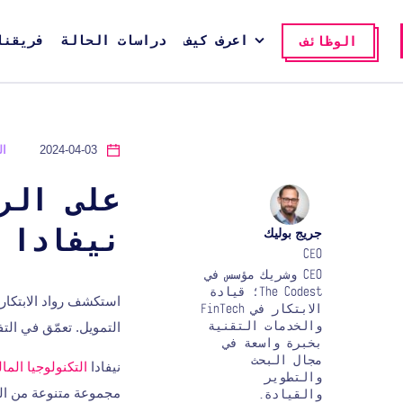
اعرف كيف
دراسات الحالة
فريقنا
الوظائف
2024-04-03
ال
جريج بوليك
نيفادا
CEO
CEO وشريك مؤسس في
The Codest؛ قيادة
استكشف رواد الابتكار 
الابتكار في FinTech
التمويل. تعمّق في التف
والخدمات التقنية
بخبرة واسعة في
مجال البحث
نيفادا
التكنولوجيا المال
والتطوير
مجموعة متنوعة من الم
والقيادة.