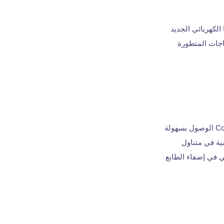
ها الكهربائي الجديد
ياجات المتطورة
Coin Cloud مع أكبر شبكة في العالم من ماكينات العملات الرقمية ثنائية الاتجاه، تُسهِّل Coin Cloud الوصول بسهولة
مية في متناول
ي في إضفاء الطابع