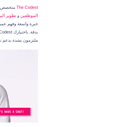
The Codest
متخصص 
الموظفين
و
تطوير الب
خبرة واسعة وفهم عميق
بدقة. باختيارك The Codest، فإنك تتعاون مع فريق ليس فقط بارعًا في النشر السريع و
ملتزمون بشدة بدعم 