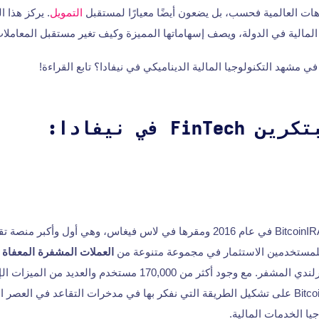
اهات العالمية فحسب، بل يضعون أيضًا معيارًا لمستقبل
التمويل
. يركز هذا 
مالية في الدولة، ويصف إسهاماتها المميزة وكيف تغير مستقبل المعاملات 
 مشهد التكنولوجيا المالية الديناميكي في نيفادا؟ تابع القراءة!
Fin في نيفادا:
BitcoinIRA تأسست BitcoinIRA في عام 2016 ومقرها في لاس فيغاس، وهي أول وأ
للمستخدمين الاستثمار في مجموعة متنوعة من
العملات المشفرة المعفاة 
الجيش الجمهوري الأيرلندي المشفر. مع وجود أكثر من 170,000 مستخدم والعدي
المستوى، تعمل BitcoinIRA على تشكيل الطريقة التي نفكر بها في مدخرات التقاعد في الع
يا الخدمات المالية.