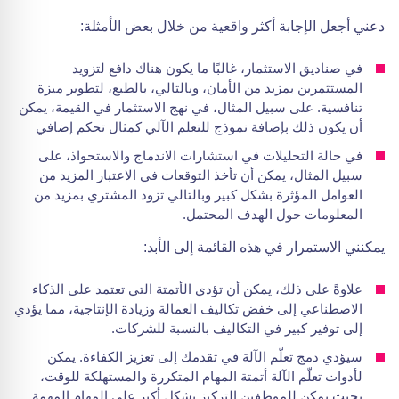
دعني أجعل الإجابة أكثر واقعية من خلال بعض الأمثلة:
في صناديق الاستثمار، غالبًا ما يكون هناك دافع لتزويد
المستثمرين بمزيد من الأمان، وبالتالي، بالطبع، لتطوير ميزة
تنافسية. على سبيل المثال، في نهج الاستثمار في القيمة، يمكن
أن يكون ذلك بإضافة نموذج للتعلم الآلي كمثال تحكم إضافي
في حالة التحليلات في استشارات الاندماج والاستحواذ، على
سبيل المثال، يمكن أن تأخذ التوقعات في الاعتبار المزيد من
العوامل المؤثرة بشكل كبير وبالتالي تزود المشتري بمزيد من
المعلومات حول الهدف المحتمل.
يمكنني الاستمرار في هذه القائمة إلى الأبد:
علاوةً على ذلك، يمكن أن تؤدي الأتمتة التي تعتمد على الذكاء
الاصطناعي إلى خفض تكاليف العمالة وزيادة الإنتاجية، مما يؤدي
إلى توفير كبير في التكاليف بالنسبة للشركات.
سيؤدي دمج تعلّم الآلة في تقدمك إلى تعزيز الكفاءة. يمكن
لأدوات تعلّم الآلة أتمتة المهام المتكررة والمستهلكة للوقت،
بحيث يمكن للموظفين التركيز بشكل أكبر على المهام المهمة