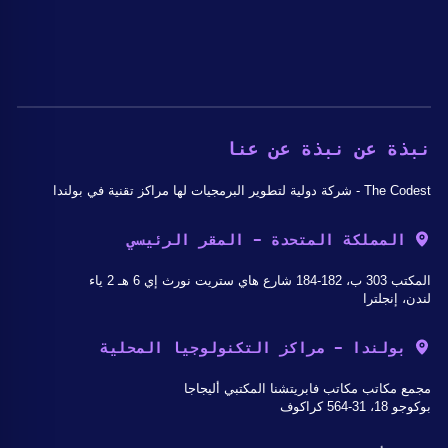
نبذة عن نبذة عن عنا
The Codest - شركة دولية لتطوير البرمجيات لها مراكز تقنية في بولندا
المملكة المتحدة - المقر الرئيسي
المكتب 303 ب، 182-184 شارع هاي ستريت نورث إي 6 هـ 2 ياء
لندن، إنجلترا
بولندا - مراكز التكنولوجيا المحلية
مجمع مكاتب مكاتب فابريتشنا المكتبي أليجاجا
بوكوجو 18، 31-564 كراكوف