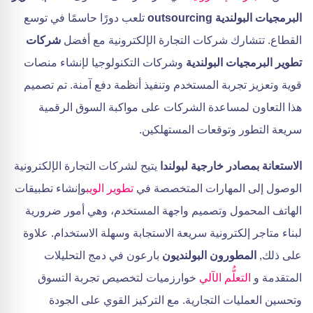
البرمجيات البولندية outsourcing
تلعب دورًا حاسمًا في توسع
القطاع. تتشارك شركات التجارة الإلكترونية مع أفضل
شركات
تطوير البرمجيات البولندية
وشركات التكنولوجيا لإنشاء منصات
قوية وتعزيز تجربة المستخدم وتنفيذ أنظمة دفع آمنة. تم تصميم
هذا التعاون لمساعدة الشركات على مواكبة السوق الرقمية
سريعة التطور وتوقعات المستهلكين.
الاستعانة بمصادر خارجية لبولندا
يتيح لشركات التجارة الإلكترونية
الوصول إلى المهارات المتخصصة في
تطوير الويب
وإنشاء تطبيقات
الهاتف المحمول وتصميم واجهة المستخدم، وهي أمور ضرورية
لبناء متاجر إلكترونية سريعة الاستجابة وسهلة الاستخدام. علاوة
على ذلك,
المطورون البولنديون
بارعون في دمج التحليلات
المتقدمة و
التعلُّم الآلي
خوارزميات لتخصيص تجربة التسوق
وتحسين العمليات التجارية. مع التركيز القوي على الجودة