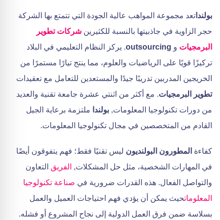
بولندا
تعد مجموعة المواهب عالية الجودة التي تتمتع بها الشركة
حجر الزاوية في جاذبيتها بالنسبة للكثيرين
شركات تطوير
البرمجيات
و
outsourcing
. يركز النظام التعليمي في البلاد
تركيزًا قويًا على الرياضيات والعلوم، مما ينتج تيارًا مستمرًا من
الخريجين المدربين تدريبًا جيدًا والمستعدين للتعامل مع تعقيدات
تطوير البرمجيات
. مع أكثر من اثنتي عشرة جامعة تقنية والعديد
من دورات تكنولوجيا المعلومات,
بولندا
ملتزمة برعاية الجيل
القادم من المتخصصين في مجال تكنولوجيا المعلومات.
كفاءة
المطورون البولنديون
ليس تقنيًا فقط؛ فهم يتفوقون أيضًا
في المهارات الشخصية، مثل حل المشكلات,
الفريق
التعاون
والتواصل الفعال. هذه القدرات ضرورية في
صناعة تكنولوجيا
المعلومات
حيث يمكن أن يؤدي فهم احتياجات العميل والعمل
بسلاسة ضمن فرق العمل الدولية إلى نجاح المشروع أو فشله.