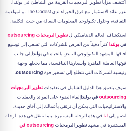
اكتشف مزايا تطوير البرمجيات القريبة من الشاطئ في بولندا.
عزز عائد الاستثمار مع فرق الخبراء لدى The Codest، والمواءمة
الثقافية، وحلول تكنولوجيا المعلومات الفعالة من حيث التكلفة.
استكشاف العالم الديناميكي ل
تطوير البرمجيات
outsourcing
في
بولندا
كنزاً دفيناً من الفرص للشركات التي تسعى إلى توسيع
آفاقها. المشهد التكنولوجي النابض بالحياة في
بولندا
إلى جانب
قوتها العاملة الماهرة وأسعارها التنافسية، مما يجعلها وجهة
رئيسية للشركات التي تتطلع إلى تسخير قوة
outsourcing
.
سوف يتعمق هذا الدليل الشامل في تعقيدات
تطوير البرمجيات
outsourcing
في بولندا
إلقاء الضوء على الفوائد والعمليات
والاستراتيجيات التي يمكن أن ترتقي بأعمالك إلى آفاق جديدة.
انضم إلى
لنا
في هذه الرحلة المستنيرة بينما نتنقل في هذه الرحلة
المستنيرة في مشهد
تطوير البرمجيات
outsourcing في