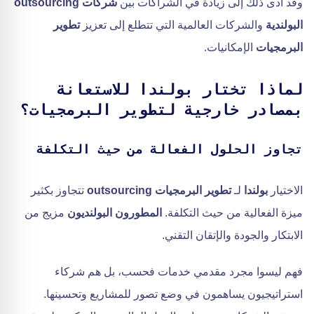
وقد أدى ذلك إلى زيادة في الشراكات بين
شركات outsourcing
البولندية
والشركات العالمية التي تتطلع إلى تعزيز
تطوير
البرمجيات
الإمكانيات.
لماذا تختار بولندا للاستعانة
بمصادر خارجية لتطوير البرمجيات؟
تجاوز الحلول الفعالة من حيث التكلفة
الاختيار
بولندا
لـ
تطوير البرمجيات outsourcing
تتجاوز بكثير
ميزة الفعالية من حيث التكلفة.
المطورون البولنديون
مزيج من
الابتكار والجودة والإتقان التقني.
فهم ليسوا مجرد مقدمي خدمات فحسب، بل هم شركاء
استراتيجيون يساهمون في وضع تصور للمشاريع وتحسينها.