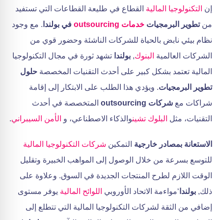
إن
التكنولوجيا المالية
القطاع في طليعة القطاعات التي تستفيد
من
تطوير البرمجيات
خدمات outsourcing
في بولندا
. مع وجود
نظام بيئي نابض بالحياة للشركات الناشئة وحضور قوي من
الشركات العالمية
البنوك
,
بولندا
تشهد ثورة في مجال التكنولوجيا
المالية تعتمد بشكل كبير على أحدث التقنيات المخصصة
حلول
تطوير البرمجيات
. ويؤدي هذا الطلب على الابتكار إلى إقامة
شراكات مع
شركات outsourcing
المتخصصة في أحدث
التقنيات، مثل
البلوك تشين
والذكاء الاصطناعي، و
الأمن السيبراني
.
الاستعانة بمصادر خارجية
التمكين
شركات التكنولوجيا المالية
للتوسع بسرعة من خلال الوصول إلى المواهب الخبيرة وتقليل
الوقت اللازم لطرح المنتجات الجديدة في السوق. وعلاوة على
ذلك,
بولندا
‘مواءمة الاتحاد الأوروبي
اللوائح المالية
يوفر مستوى
إضافي من الثقة لشركات التكنولوجيا المالية التي تتطلع إلى