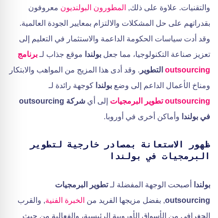
والتقنيات. علاوة على ذلك,
المطورون البولنديون
معروفون
بقدراتهم على حل المشكلات والالتزام بمعايير الجودة العالمية.
وقد أدت سياسات الحكومة الداعمة والاستثمار في التعليم إلى
تعزيز صناعة التكنولوجيا، مما جعل
بولندا
موقع جذاب لـ
برنامج
outsourcing
التطوير
. وقد أدى هذا المزيج من المواهب والابتكار
ومناخ الأعمال الداعم إلى وضع
بولندا
كوجهة رائدة لـ
outsourcing تطوير البرمجيات
إلى أي
شركة outsourcing
في بولندا
وأماكن أخرى في أوروبا.
ظهور الاستعانة بمصادر خارجية لتطوير
البرمجيات في بولندا
بولندا
أصبحت الوجهة المفضلة لـ
تطوير البرمجيات
outsourcing
, بفضل مزيجها الفريد من
الخبرة الفنية
, والقرب
الجغرافي من الأسواق الأوروبية الرئيسية، والفعالية من حيث