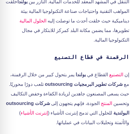
التنقل في المشهد المعقد للخدمات المالية. التآزر بين
بولندا
خلقت
المواهب التقنية واحتياجات صناعة التكنولوجيا المالية بيئة
ديناميكية حيث خلقت أحدث ما توصلت إليه
الحلول المالية
تطويرها، مما يضمن مكانة البلد كمركز للابتكار في مجال
التكنولوجيا المالية.
الرقمنة في قطاع التصنيع
إن
التصنيع
القطاع في
بولندا
يمر بتحول كبير من خلال الرقمنة،
مع
شركات تطوير البرمجيات outsourcing
تلعب دورًا محوريًا.
حيث يسعى المصنعون جاهدين لزيادة الكفاءة وخفض التكاليف
وتحسين
المنتج
الجودة، فإنهم يتجهون إلى
شركات outsourcing
البولندية
للحلول التي تدمج إنترنت الأشياء (
إنترنت الأشياء
)
والأتمتة وتحليلات البيانات في عملياتها.