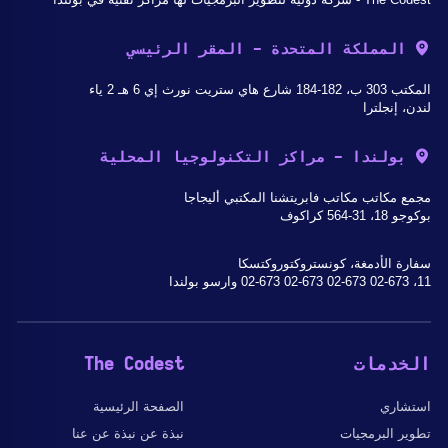
المملكة المتحدة - المقر الرئيسي
المكتب 303 ب، 182-184 شارع هاي ستريت نورث إي 6 هـ 2 ياء
لندن، إنجلترا
بولندا - مراكز التكنولوجيا المحلية
مجمع مكاتب مكاتب فابريتشنا المكتبي أليجاجا
بوكوجو 18، 31-564 كراكوف
سفارة الأدمغة، كونستروكتوروكتسكا
11، 02-673 02-673 02-673 02-673 وارسو بولندا
الخدمات
The Codest
استشاري
الصفحة الرئيسية
تطوير البرمجيات
نبذة عن نبذة عن عنا