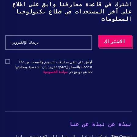
اشترك في قاعدة معارفنا وابق على اطلاع
على آخر المستجدات في قطاع تكنولوجيا
المعلومات
أوافق على تلقي مراسلات التسويق والمبيعات من The
Codest والسماح لtp42t بتخزين بيان الشخصية ومعالجتها
كما هو موضح في
سياسة الخصوصية
نبذة عن نبذة عن عنا
The Codest - شركة دولية لتطوير البرمجيات لها مراكز تقنية في بولندا