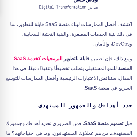
توماش غيباس
مدير Digital Transformation
اكتشف أفضل الممارسات لبناء منصة SaaS قابلة للتطوير، بما
في ذلك بنية الخدمات المصغرة، والبنية التحتية السحابية،
وDevOps، والأمان.
ومع ذلك، فإن تصميم
قابلة للتطوير
البرمجيات كخدمة SaaS
المنصة
للنمو المستقبلي يتطلب تخطيطًا وتنفيذًا دقيقًا. في هذا
المقال، سنناقش الاعتبارات الرئيسية وأفضل الممارسات للتوسع
السريع في
منصة SaaS
.
حدد أهدافك والجمهور المستهدف
قبل
تصميم منصة SaaS
، فمن الضروري تحديد أهدافك وجمهورك
المستهدف. من هم عملاؤك المستهدفون، وما هي احتياجاتهم؟ ما