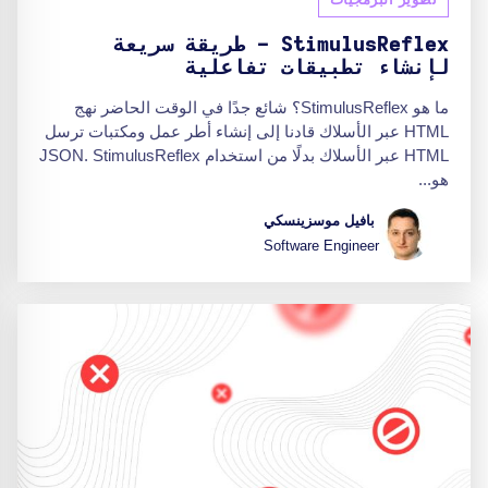
StimulusReflex - طريقة سريعة
لإنشاء تطبيقات تفاعلية
ما هو StimulusReflex؟ شائع جدًا في الوقت الحاضر نهج
HTML عبر الأسلاك قادنا إلى إنشاء أطر عمل ومكتبات ترسل
HTML عبر الأسلاك بدلًا من استخدام JSON. StimulusReflex
هو...
بافيل موسزينسكي
Software Engineer