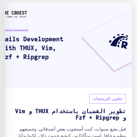
تطوير البرمجيات
تطوير القضبان باستخدام TMUX و Vim
و Fzf + Ripgrep
قبل بضع سنوات، كنت أستجوب بعض أصدقائي، وجميعهم
مطورو جافا. لست متأكدًا من كيفية حدوث ذلك، لكننا بدأنا