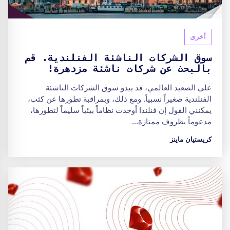
أخرى
سوق الشركات الناشئة الفنلندية. قم
بالبحث عن شركات ناشئة مزدهرة!
على الصعيد العالمي، قد يبدو سوق الشركات الناشئة
الفنلندية صغيراً نسبياً. ومع ذلك، وبمراقبة تطورها عن كثب،
يمكنني القول إن فنلندا أوجدت نظاماً بيئياً سليماً لتطورها،
مدعوماً بظروف ممتازة...
كريستيان ماينز