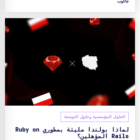
جاكوب
الحلول المؤسسية وحلول التوسعة
لماذا بولندا مليئة بمطوري Ruby on
Rails المؤهلين؟