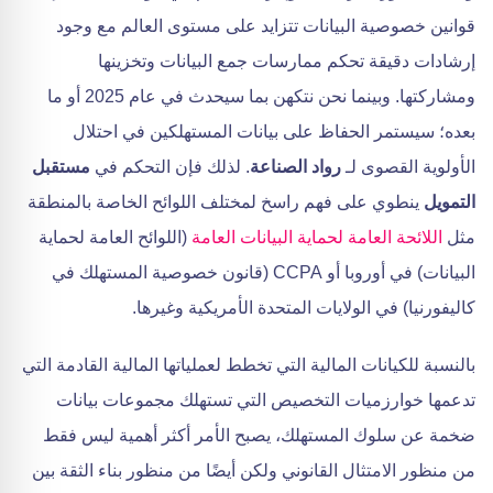
قوانين خصوصية البيانات تتزايد على مستوى العالم مع وجود
إرشادات دقيقة تحكم ممارسات جمع البيانات وتخزينها
ومشاركتها. وبينما نحن نتكهن بما سيحدث في عام 2025 أو ما
بعده؛ سيستمر الحفاظ على بيانات المستهلكين في احتلال
الأولوية القصوى لـ
رواد الصناعة
. لذلك فإن التحكم في
مستقبل
التمويل
ينطوي على فهم راسخ لمختلف اللوائح الخاصة بالمنطقة
مثل
اللائحة العامة لحماية البيانات العامة
(اللوائح العامة لحماية
البيانات) في أوروبا أو CCPA (قانون خصوصية المستهلك في
كاليفورنيا) في الولايات المتحدة الأمريكية وغيرها.
بالنسبة للكيانات المالية التي تخطط لعملياتها المالية القادمة التي
تدعمها خوارزميات التخصيص التي تستهلك مجموعات بيانات
ضخمة عن سلوك المستهلك، يصبح الأمر أكثر أهمية ليس فقط
من منظور الامتثال القانوني ولكن أيضًا من منظور بناء الثقة بين