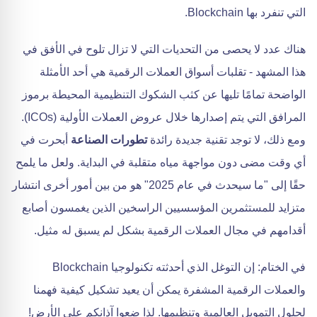
التي تنفرد بها Blockchain.
هناك عدد لا يحصى من التحديات التي لا تزال تلوح في الأفق في
هذا المشهد - تقلبات أسواق العملات الرقمية هي أحد الأمثلة
الواضحة تمامًا تليها عن كثب الشكوك التنظيمية المحيطة برموز
المرافق التي يتم إصدارها خلال عروض العملات الأولية (ICOs).
ومع ذلك، لا توجد تقنية جديدة رائدة
تطورات الصناعة
أبحرت في
أي وقت مضى دون مواجهة مياه متقلبة في البداية. ولعل ما يلمح
حقًا إلى "ما سيحدث في عام 2025" هو من بين أمور أخرى انتشار
متزايد للمستثمرين المؤسسيين الراسخين الذين يغمسون أصابع
أقدامهم في مجال العملات الرقمية بشكل لم يسبق له مثيل.
في الختام: إن التوغل الذي أحدثته تكنولوجيا Blockchain
والعملات الرقمية المشفرة يمكن أن يعيد تشكيل كيفية فهمنا
لحلول التمويل العالمية وتنظيمها. لذا ضعوا آذانكم على الأرض!