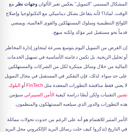
المشكال المسمى "التمويل" يعكس تغير الألوان
وجهات نظر
مع
الوقت. لماذا؟ لأنه يتفاعل بشكل ديناميكي مع التكنولوجيا وإصلاح
اللوائح التنظيمية وسلوك المستهلكين والقوى العالمية، ويمضي
قدماً نحو مستقبل غير مؤكد ولكنه مبهج.
إن الغرض من التمويل اليوم يتوسع بسرعة ليتجاوز إدارة المخاطر
أو تحليل الربحية. بل تكمن دعامته الأساسية في تسهيل الخدمات
المالية من خلال وسائل مبتكرة لكل من الشركات والمستهلكين
على حد سواء. لذلك، فإن التفكير في المستقبل في مجال التمويل
لا يعني فقط مناقشة التطورات المعقدة مثل
FinTech
أو
البلوك
تشين
التقنيات ولكن أيضًا دراسة كيفية
الأمن السيبراني
سيؤمن
هذه التطورات والدور الذي سيلعبه المستهلكون والمنظمون.
الأمر المثير للاهتمام هو أنه على الرغم من حدوث تحولات مماثلة
في التاريخ (تذكروا كيف حلت رسائل البريد الإلكتروني محل البريد