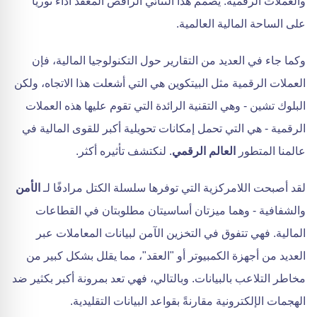
والعملات الرقمية. يصمم هذا الثنائي الراقص المعقد أداءً ثوريًا
على الساحة المالية العالمية.
وكما جاء في العديد من التقارير حول التكنولوجيا المالية، فإن
العملات الرقمية مثل البيتكوين هي التي أشعلت هذا الاتجاه، ولكن
البلوك تشين - وهي التقنية الرائدة التي تقوم عليها هذه العملات
الرقمية - هي التي تحمل إمكانات تحويلية أكبر للقوى المالية في
عالمنا المتطور
العالم الرقمي
. لنكتشف تأثيره أكثر.
لقد أصبحت اللامركزية التي توفرها سلسلة الكتل مرادفًا لـ
الأمن
والشفافية - وهما ميزتان أساسيتان مطلوبتان في القطاعات
المالية. فهي تتفوق في التخزين الآمن لبيانات المعاملات عبر
العديد من أجهزة الكمبيوتر أو "العقد"، مما يقلل بشكل كبير من
مخاطر التلاعب بالبيانات. وبالتالي، فهي تعد بمرونة أكبر بكثير ضد
الهجمات الإلكترونية مقارنةً بقواعد البيانات التقليدية.