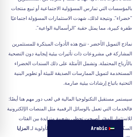
بالمؤسسات التي تمارس المسؤولية الاجتماعية أو تبيع منتجات
"خضراء". ونتيجة لذلك، شهدت الاستثمارات المسؤولة اجتماعيًا
طفرة كبيرة، مما يمثل حقبة "الرأسمالية الواعية".
نماذج التمويل الأخضر - تتيح هذه الأدوات المبتكرة للمستثمرين
المشاركة في مشروعات ذات تأثيرات بيئية إيجابية دون التضحية
بالأرباح المحتملة. وتشمل الأمثلة على ذلك السندات الخضراء
المستخدمة لتمويل الممارسات الصديقة للبيئة أو تطوير البنية
التحتية باتباع إرشادات بيئية صارمة.
سيستمر مستقبل التكنولوجيا المالية في لعب دور مهم هنا أيضًا:
فالخدمات التي تعمل بالوسائل الرقمية مثل المنصات الإلكترونية
للاستثمار المؤثر أصبحت تحظى بشعبية متزايدة بين الفئات
السكانية الأصغر سنًا، والتي غالبًا ما تعطي الأولوية لـ
المزايا
Arabic