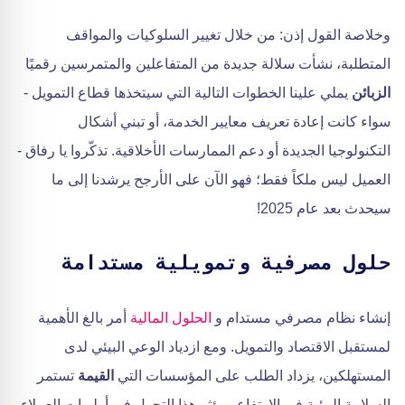
وخلاصة القول إذن: من خلال تغيير السلوكيات والمواقف
المتطلبة، نشأت سلالة جديدة من المتفاعلين والمتمرسين رقميًا
الزبائن
يملي علينا الخطوات التالية التي سيتخذها قطاع التمويل -
سواء كانت إعادة تعريف معايير الخدمة، أو تبني أشكال
التكنولوجيا الجديدة أو دعم الممارسات الأخلاقية. تذكّروا يا رفاق -
العميل ليس ملكاً فقط؛ فهو الآن على الأرجح يرشدنا إلى ما
سيحدث بعد عام 2025!
حلول مصرفية وتمويلية مستدامة
إنشاء نظام مصرفي مستدام و
الحلول المالية
أمر بالغ الأهمية
لمستقبل الاقتصاد والتمويل. ومع ازدياد الوعي البيئي لدى
المستهلكين، يزداد الطلب على المؤسسات التي
القيمة
تستمر
السلامة البيئية في الارتفاع. ويؤثر هذا التحول في أولويات العملاء