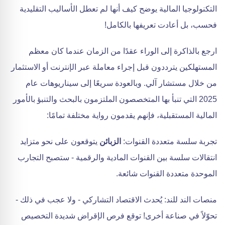
التكنولوجيا المالية يوضح كيف أنها لم تعطل الأساليب التقليدية
فحسب، بل أعادت تعريفها بالكامل!
ارجع بالذاكرة إلى الوراء عقدًا من الزمان عندما كان معظم
المستهلكين يترددون قبل إجراء معاملة عبر الإنترنت أو الاستثمار
من خلال مستشار آلي. وبالعودة سريعًا إلى سيناريوهات عام
2025 التي تنبأ بها المتخصصون الملتزمون بالبحث والتنبؤ بالأمور
المالية المستقبلية، فإنهم يقدمون رواية مختلفة تمامًا:
تجربة سلسة متعددة القنوات:
الزبائن
يتوقعون على نحو متزايد
انتقالات سلسة بين القنوات المادية والرقمية - ستصبح التجارب
الموحدة متعددة القنوات شائعة.
منصات الند للند: يُحدث الاقتصاد التشاركي - ولا عجب في ذلك -
تحوّلاً في صناعة أخرى! توقع فرص الإقراض شديدة التخصيص