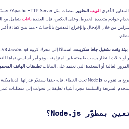
لمعايير الأخرى
الويب
التطوير
منصات مثل ver
ستخدام خوادم متعددة الخيوط. وعلى العكس، فإن العقدة
ياءات
يتعامل مع ا
زامن من خلال الإدخال والإخراج المدفوع بالأحداث - مما يتيح كفاءة أكبر 
نظام.
بيئة وقت تشغيل جافا سكريبت
، ا
و حالات انتظار بسبب طبيعته غير المتزامنة - وهو أمر أساسي تمامًا للتع
لمرور العالية أو المعقدة التي تعتمد على البيانات
تطبيقات الهاتف المحمو
عندما يبدأ المرء في تفريغ ما تقوم به Node js تحت الغطاء، فإنه حتمًا سيقدّر قدراته
ستخدم السريعة والسلسة مجرد أشياء لطيفة بل تحولت إلى متطلبات عمل 
بمطوّر Node.js؟