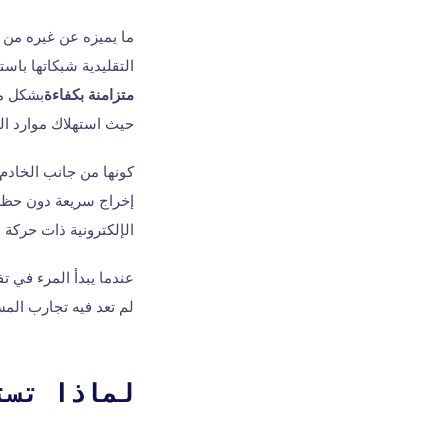
ما يميزه عن غيره من ا
التقليدية شبكاتها با
متزامنة بكفاءة
بشكل مت
حيث استهلاك موارد ال
كونها من جانب الخادم
إخراج سريعة دون حظر أ
الإلكترونية ذات حركة ا
لم تعد فيه تجارب الم
لماذا تستعين 