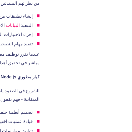
من نظرائهم المبتدئين 
إنشاء تطبيقات من جان
التنفيذ
البيانات
الاس
إجراء الاختبارات 
تنفيذ مهام التصح
عندما تقرر توظيف مطو
مباشر في تحقيق أهدا
كبار مطوري Node.js
الشروع في الصعود إلى
المتفانية - فهم يقفون
تصميم أنظمة خلفية 
قيادة عمليات اختيا
تطبيق ممارسات ال