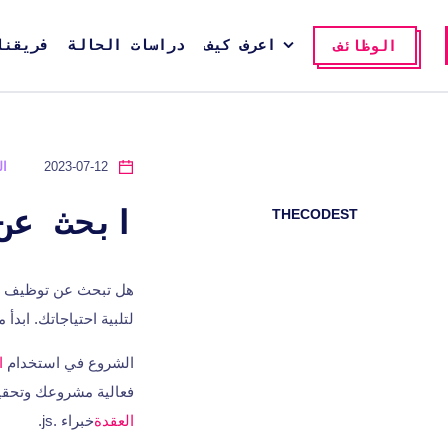
اعرف كيف
دراسات الحالة
فريقنا
الوظائف
2023-07-12
ال
THECODEST
ابحث عن خبير ode.js
لتلبية احتياجاتك. ابدأ م
الشروع في استخدام
ا
فعالية مشروعك وتحقيق
العقدة
خبراء .js.