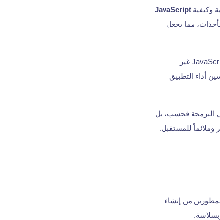
ية وكيفية
JavaScript
أحداث، مما يجعل
ويجيد استخدام بنية JavaScript غير
ن أداء التطبيق
في البرمجة فحسب، بل
ر وملائماً للمستقبل.
حرك V8 JavaScript من Google. وهي تمكّن المطورين من إنشاء
بسلاسة.