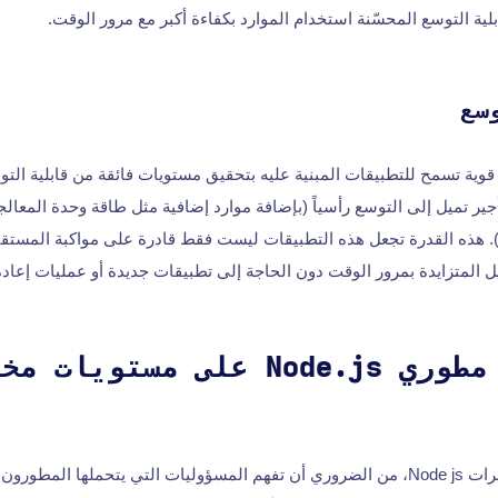
بلية التوسع المحسّنة استخدام الموارد بكفاءة أكبر مع مرور الوقت.
سع
Node. بميزات قوية تسمح للتطبيقات المبنية عليه بتحقيق مستويات فائقة من قابلية 
جير تميل إلى التوسع رأسياً (بإضافة موارد إضافية مثل طاقة وحدة المعالجة 
). هذه القدرة تجعل هذه التطبيقات ليست فقط قادرة على مواكبة المستقبل
ل المتزايدة بمرور الوقت دون الحاجة إلى تطبيقات جديدة أو عمليات إعادة 
مسؤوليات مطوري Node.js على مستو
في سعيك لتوظيف خبرات Node js، من الضروري أن تفهم المسؤوليات التي يتحملها ال