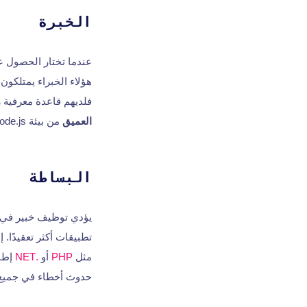
الخبرة
هؤلاء الخبراء يمتلكون
فلديهم قاعدة معرفية ر
العميق
من بيئة Node.js.
البساطة
يؤدي توظيف خبير في node js إلى تبسيط عملي
تطبيقات أكثر تعقيدًا. 
مثل
PHP
أو
.NET
إطار
حدوث أخطاء في جميع 