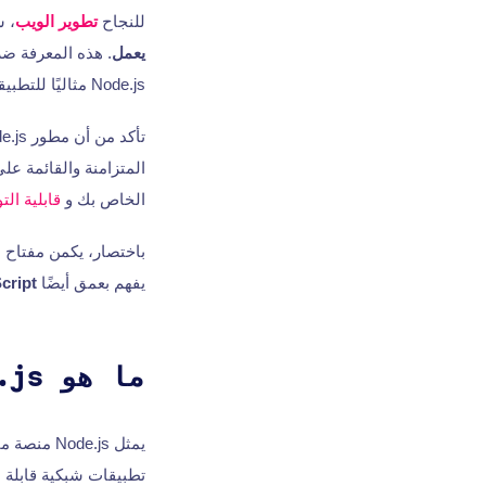
للنجاح
تطوير الويب
، 
يعمل
. هذه المعرفة ضر
Node.js مثاليًا للتطبيقات القابلة للتطوير.
تأكد من أن مطور Node.js الخاص بك بارع في الاستفادة من
المتزامنة والقائمة عل
الخاص بك و
قابلية الت
باختصار، يكمن مفتاح
يفهم بعمق أيضًا
aScript
ما هو Node.js؟
تطبيقات شبكية قابلة ل