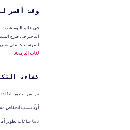
وقت أقصر لل
في عالم اليوم شديد ا
التأخير في طرح المنت
المؤسسات على تسريع ا
لغات البرمجة
.
كفاءة التكل
من من منظور التكلفة، قد يؤدي التعاقد م
أولًا بسبب انخفاض متطلبات الخادم نظرًا لأن Node.js
ثانيًا ساعات تطوير أقل بسبب الط