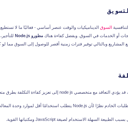
تسويق
لتنافسية
السوق
الديناميكيات والوقت عنصر أساسي - فغالبًا ما لا تستطي
جات أو الخدمات في السوق. وبفضل كفاءة هناك
مطورو Node.js
للتأجير،
لمشاريع وبالتالي توفير فترات زمنية أقصر للوصول إلى السوق مما لو ك
فة
ع متخصصي node js إلى تعزيز كفاءة التكلفة بطرق متعددة:
 يتطلب استخدامًا أقل لموارد وحدة المعالجة المركزية.
بيعة السهلة الاستخدام لصيغة JavaScript ومكتباتها القوية.