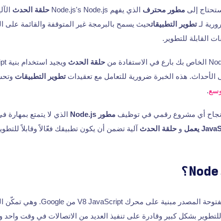
ستحتاج إلى
مطور محترف
الذي يفهم Node.js's Node.js
حلقة الحدث
الآل
ورية لـ
تطوير التطبيقات
حيث يسمح بالبرمجة غير المتوقفة والقائمة على ال
حلقة الحدث
ى الأحداث. هذه الخبرة ضرورية للتعامل مع تعقيدات
تطوير التطبيقات
وتحسي
وسع
.
 نجاح أي مشروع رقمي في توظيف
مطور Node.js
الذي لا يتمتع بمهارة 
Jav يعمل
و
حلقة الحدث
آلية تضمن أن يكون تطبيقك فعّالاً وقابلاً للتطوي
يمثل Node.js منصة مفتوحة المصدر مبنية على م
لتطوير بشكل كبير وقادرة على تنفيذ العديد من الاتصالات في وقت واحد و