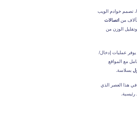
Apache HTTP Ser؟ حسنًا، تصمم خوادم الويب
لآلاف من
اتصالات
وتقليل الوزن من
ستنادًا إلى محرك كروم V8 JavaScript، يوفر عمليات إدخال/
امل مع المواقع
ل
بسلاسة.
ا الديناميكية في هذا العصر الذي
رئيسية.