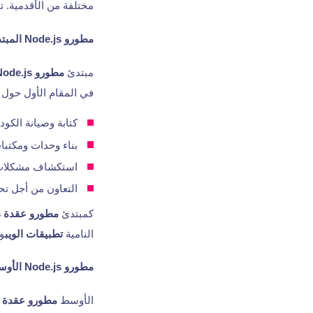
مختلفة من الأقدمية. تخ
مطورو Node.js المبتدئين
مبتدئ
مطورو Node.js
في المقام الأول حول
كتابة وصيانة الكود
بناء وحدات ومكتبات
استكشاف مشكلات ا
التعاون من أجل ت
كمبتدئ
مطورو عقدة js
النامية
تطبيقات الويب
ول
مطورو Node.js الأوسط Node.js
الأوسط
مطورو عقدة js