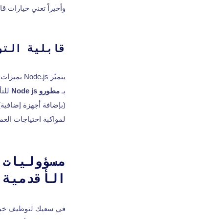
وأخيراً تعني خيارات قا
قابلية التو
يتميّز js
بـ
مطورو Node js
للتأ
(بإضافة أجهزة إضافية
لمواكبة احتياجات العم
الأقدمية