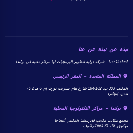
نبذة عن نبذة عن عنا
The Codest - شركة دولية لتطوير البرمجيات لها مراكز تقنية في بولندا
المملكة المتحدة - المقر الرئيسي
المكتب 303 ب، 182-184 شارع هاي ستريت نورث إي 6 هـ 2 ياء
لندن، إنجلترا
بولندا - مراكز التكنولوجيا المحلية
مجمع مكاتب مكاتب فابريتشنا المكتبي أليجاجا
بوكوجو 18، 31-564 كراكوف