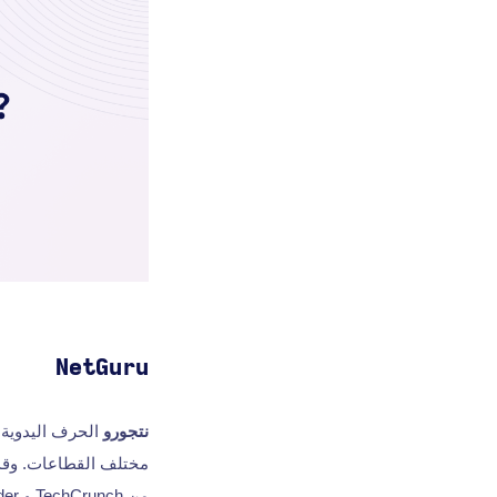
NetGuru
نتجورو
الحرف اليدوية 
مختلف القطاعات. وقد
من TechCrunch و Business Insider و