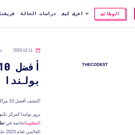
اعرف كيف
دراسات الحالة
فريقنا
الوظائف
2023-12-11
تط
THECODEST
بولندا
اكتشف أفضل 10 مراكز لتطوير البرمجيات في بولندا تشكل اتجاهات التكنولوجيا العالمية!
بروز بولندا كمركز تكن
المعلومات
خاصة في
تطو
العا