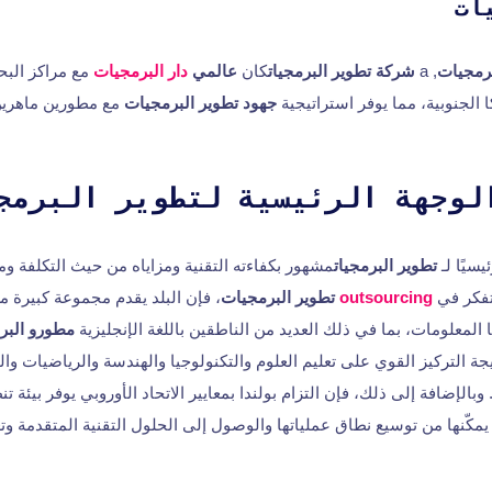
ات
رمجيات
, a
شركة تطوير البرمجيات
كان
عالمي
دار البرمجيات
مع مراكز البح
 الجنوبية، مما يوفر استراتيجية
جهود تطوير البرمجيات
مع مطورين ماهري
لوجهة الرئيسية لتطوير البرمج
يسيًا لـ
تطوير البرمجيات
مشهور بكفاءته التقنية ومزاياه من حيث التكلفة وم
تفكر في
outsourcing
تطوير البرمجيات
معلومات، بما في ذلك العديد من الناطقين باللغة الإنجليزية
مطورو البر
جة التركيز القوي على تعليم العلوم والتكنولوجيا والهندسة والرياضيات والث
. وبالإضافة إلى ذلك، فإن التزام بولندا بمعايير الاتحاد الأوروبي يوفر بيئة تن
يمكّنها من توسيع نطاق عملياتها والوصول إلى الحلول التقنية المتقدمة وتع