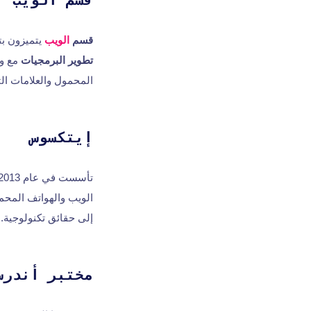
قسم الويب
قسم
الويب
يتميزون بت
تطوير البرمجيات
مع و
المحمول والعلامات الت
إيتكسوس
تأسست في عام 2013,
الويب والهواتف المحم
إلى حقائق تكنولوجية.
مختبر أندرس