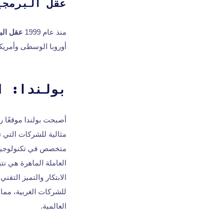
عقل البرمجي
منذ عام 1999
عقل الب
أوروبا الوسطى وأمريكا
بولندا: ا
أصبحت بولندا موقعًا رئ
مثالية للشركات التي 
متخصص في تكنولوجيا ال
العاملة الماهرة هي نتي
الابتكار والتميز التقني
للشركات الغربية، مما 
العالمية.