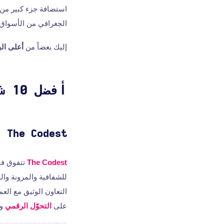
استضافة جزء كبير من
الجغرافي من الأسواق ا
إليك بعضاً من
أعلى الب
أفضل 10 شركات تطوير البرمجيات في بولندا
The Codest
The Codest
تتفوق ف
للشفافية والمرونة وال
التعاون الوثيق مع العم
على
التحوّل الرقمي
وت