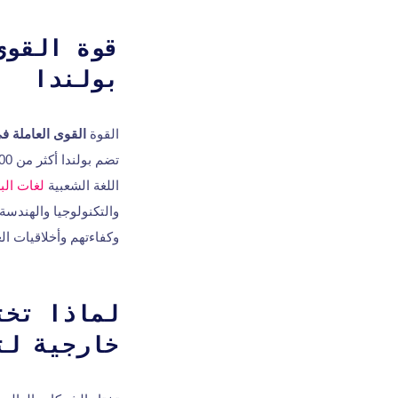
قوة القوى
بولندا
القوة
القوى العاملة ف
تضم بولندا أكثر من 400,000 من المتخصصين في مجال تكنولوجيا المعلومات، وهي موطن
اللغة الشعبية
لغات الب
والتكنولوجيا والهندسة
وكفاءتهم وأخلاقيات ال
لماذا تخت
خارجية لت