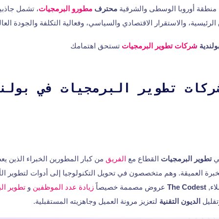
 منطقة أوروبا الوسطى والشرقية
محترف
مطورو البرمجيات
، تشمل جاذبية
لرئيسية، والاستقرار الاقتصادي والسياسي، وفعالية التكلفة والجودة العال
ولندية
شركات تطوير البرمجيات
تستحق اهتمامك
ي
تطوير البرمجيات
القطاع مع
الفريق
من كبار المطورين الخبراء الذين يعط
خبرة العميقة. وهم متخصصون في تحويل التكنولوجيا إلى أدوات لتطوير ال
لاء,
The Codest
عروض مصممة خصيصاً
زيادة عدد الموظفين
و
تطوير الب
قليل
الديون التقنية
لتعزيز مرونة العميل وجاهزيته المستقبلية.