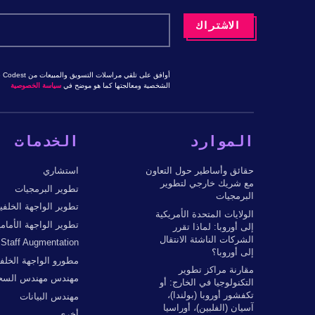
الشخصية ومعالجتها كما هو موضح في
سياسة الخصوصية
الموارد
الخدمات
حقائق وأساطير حول التعاون
استشاري
مع شريك خارجي لتطوير
تطوير البرمجيات
البرمجيات
تطوير الواجهة الخلفي
الولايات المتحدة الأمريكية
تطوير الواجهة الأمامي
إلى أوروبا: لماذا تقرر
الشركات الناشئة الانتقال
Staff Augmentation
إلى أوروبا؟
مطورو الواجهة الخلفي
مقارنة مراكز تطوير
مهندس مهندس السحا
التكنولوجيا في الخارج: أو
تكفشور أوروبا (بولندا)،
مهندس البيانات
آسيان (الفلبين)، أوراسيا
أخرى