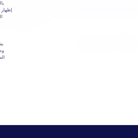
با
إظهار ا
ال
بش
وضع
الض