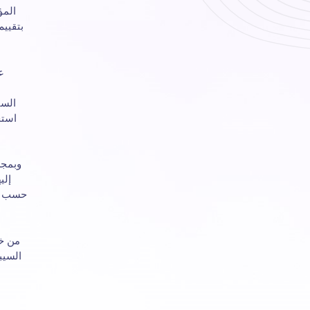
المؤ
بتقييم
ع
السي
استج
وبمجر
إلي
حسب ال
من خل
السيب