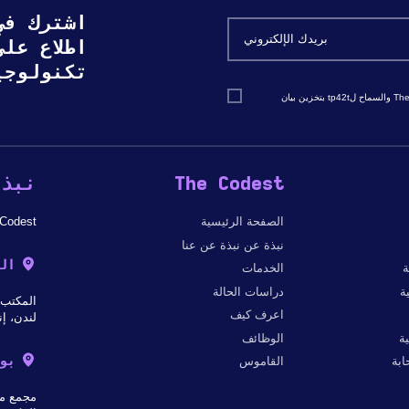
اشترك في
اطلاع عل
تكنولوجي
أوافق على تلقي مراسلات التسويق والمبيعات من The Codest والسماح لtp42t بتخزين بيان
The Codest
نبذة
الصفحة الرئيسية
The Codest - شركة دولية لتطوير البرمجيات
نبذة عن نبذة عن عنا
ال
ة
الخدمات
ة
دراسات الحالة
المكتب 303 ب، 182-184 شارع هاي ستريت نورث إي 6 هـ 2
اعرف كيف
لندن، إن
ة
الوظائف
بو
بة
القاموس
مجمع مك