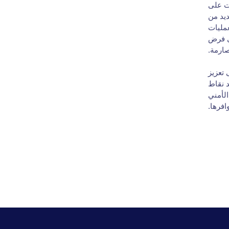
ات على
ديد من
عمليات
لى فرض
ارمة.
 تعزيز
د نقاط
لأمني
افرها.