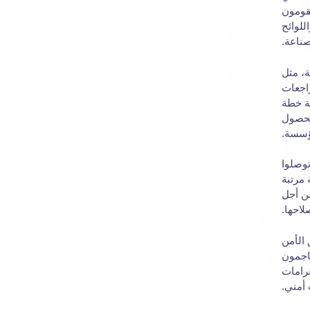
قومون
للوائح
صناعة.
ة، مثل
راجعات
ة خطة
لحصول
ؤسسة.
توصلوا
 مرتبة
من أجل
لاحها.
 الأمن
هاجمون
غرامات
 أمني.