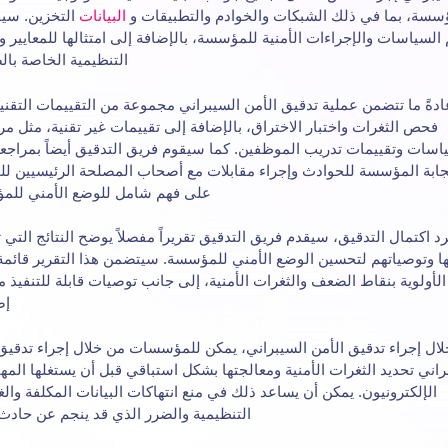
سسة، بما في ذلك الشبكات والخوادم والتطبيقات و
البيانات
التخزين. سي
 السياسات والإجراءات الأمنية للمؤسسة، بالإضافة إلى امتثالها للمعايير وا
التنظيمية الخاصة بال
ادةً ما تتضمن عملية تدقيق الأمن السيبراني مجموعة من التقييمات التقني
فحص الثغرات واختبار الاختراق، بالإضافة إلى تقييمات غير تقنية، مثل م
اسات وتقييمات تدريب الموظفين. كما سيقوم فريق التدقيق أيضاً بمراجع
ابة المؤسسة للحوادث وإجراء مقابلات مع أصحاب المصلحة الرئيسيين ل
على فهم شامل للوضع الأمني للم
د اكتمال التدقيق، سيقدم فريق التدقيق تقريراً مفصلاً يوضح النتائج التي 
ها وتوصياتهم لتحسين الوضع الأمني للمؤسسة. سيتضمن هذا التقرير قائمة
أولوية بنقاط الضعف والثغرات الأمنية، إلى جانب توصيات قابلة للتنفيذ 
إص
ال إجراء تدقيق الأمن السيبراني، يمكن للمؤسسات من خلال إجراء تدقيق
راني تحديد الثغرات الأمنية ومعالجتها بشكل استباقي قبل أن يستغلها الم
الإلكترونيون. يمكن أن يساعد ذلك في منع انتهاكات البيانات المكلفة وال
التنظيمية والضرر الذي قد ينجم عن حادث