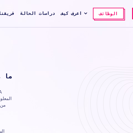
اعرف كيف
دراسات الحالة
فريقنا
الوظائف
ما ه
A
المعلو
من 
الس