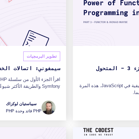
تطوير البرمجيات
البرمجة الوظيفية في JavaScript الجزء 3 - المتحول
سيمفوني: اتصالات الخ
راجع الجزء الثالث من سلسلة مقالات قوة البرمجة الوظيفية في JavaScript. هذه المرة
Symfony والطريقة الأكثر شيوعًا - اتصال AMQP باستخدام RabbitMQ.
سيباستيان لوكزاك
PHP قائد وحدة PHP