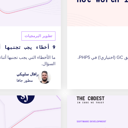
تطوير البرمجيات
9 أخطاء يجب تجنبها أثناء البرمجة بلغة جافا
بصفتي مطور PHP، ما زلت أتذكر أيام PHP4، وأول تطبيق GC (اختياري!) في PHP5،
ما الأخطاء التي يجب تجنبها أثنا
السؤال.
رافال ساويكي
مطور جافا