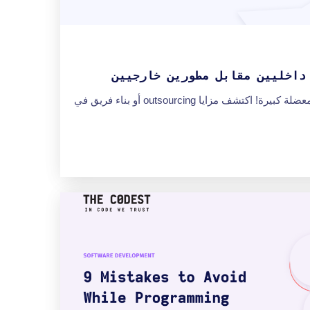
داخليين مقابل مطورين خارجيين
التوظيف داخلياً أم خارجياً؟ إنها معضلة كبيرة! اكتشف مزايا outsourcing أو بناء فريق في