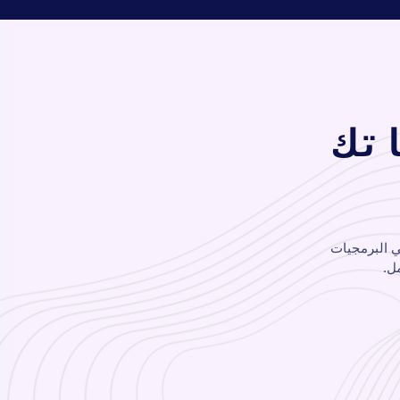
تك
سي البرمجيات
ل.