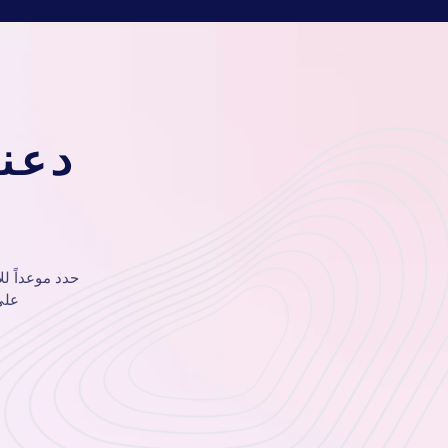
دعن
حدد موعداً لل
على