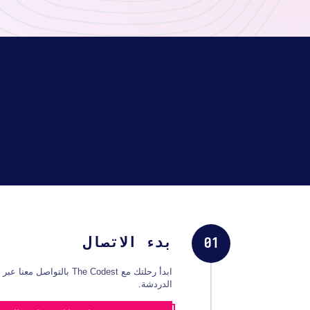
بدء الاتصال
01
ابدأ رحلتك مع The Codest با
الدردشة.