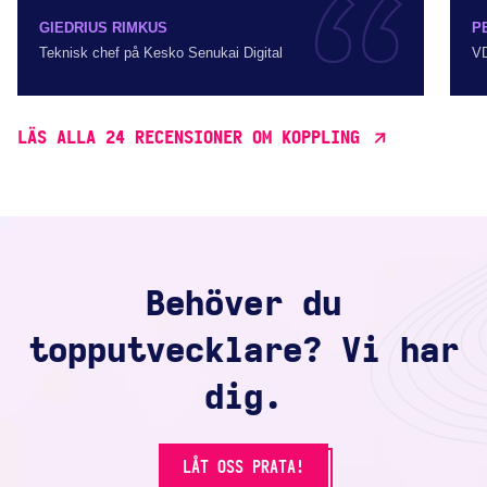
GIEDRIUS RIMKUS
P
Teknisk chef på Kesko Senukai Digital
VD
LÄS ALLA 24 RECENSIONER OM KOPPLING
Behöver du
topputvecklare? Vi har
dig.
LÅT OSS PRATA!