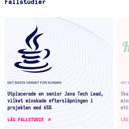
Fallstudier
DET BÄSTA VÄRDET FÖR KUNDEN
DET 
Utplacerade en senior Java Tech Lead,
Ska
vilket minskade eftersläpningen i
min
projekten med 65%
ett
LÄS FALLSTUDIE
LÄS