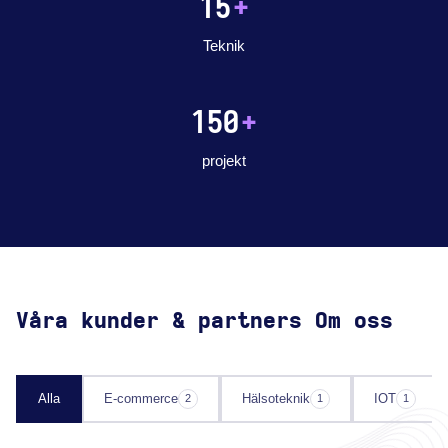
15
+
Teknik
150
+
projekt
Våra kunder & partners Om oss
Alla
E-commerce
Hälsoteknik
IOT
2
1
1