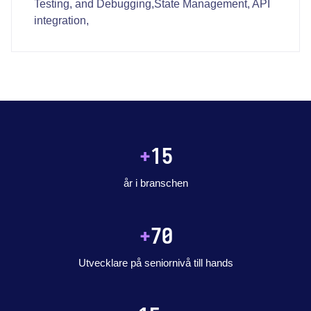
Testing, and Debugging,State Management, API
integration,
+
15
år i branschen
+
70
Utvecklare på seniornivå till hands