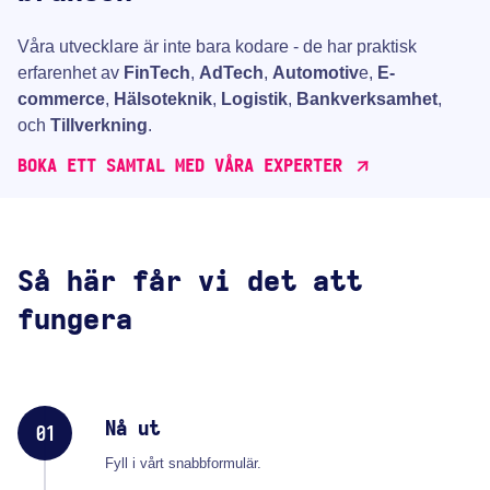
Våra utvecklare är inte bara kodare - de har praktisk
erfarenhet av
FinTech
,
AdTech
,
Automotiv
e,
E-
commerce
,
Hälsoteknik
,
Logistik
,
Bankverksamhet
,
och
Tillverkning
.
BOKA ETT SAMTAL MED VÅRA EXPERTER
Så här får vi det att
fungera
Nå ut
01
Fyll i vårt snabbformulär.