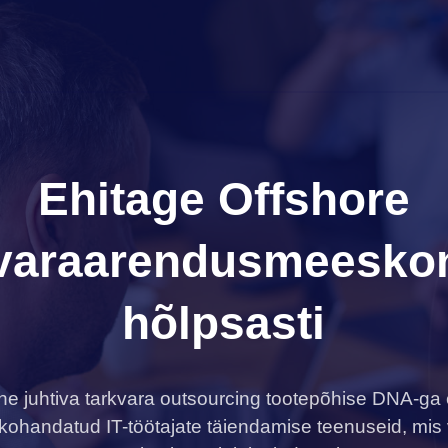
Ehitage Offshore
kvaraarendusmeesko
hõlpsasti
e juhtiva tarkvara outsourcing tootepõhise DNA-ga 
ohandatud IT-töötajate täiendamise teenuseid, mis