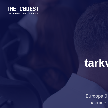
tar
Euroopa üh
pakume k