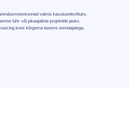
aarendusmeeskonnad valmis kasutuselevõtuks.
amine lühi- või pikaajaliste projektide jaoks.
sourcing koos kõrgema taseme arendajatega.