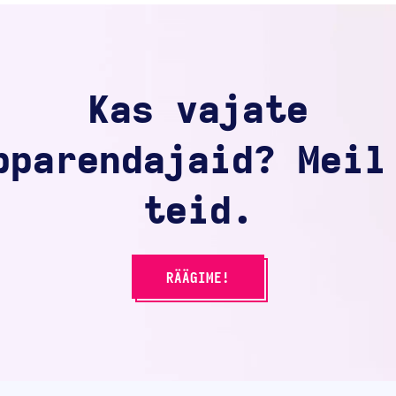
Kas vajate
pparendajaid? Meil
teid.
RÄÄGIME!