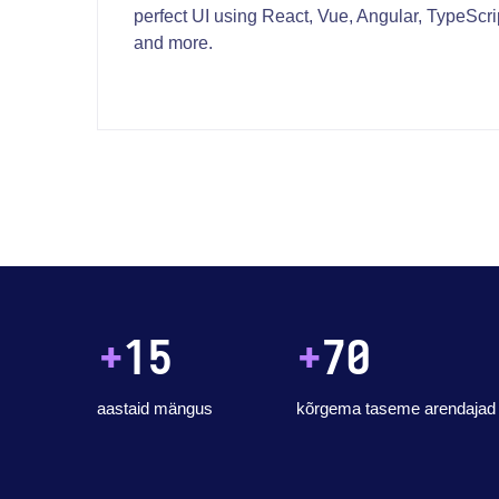
perfect UI using React, Vue, Angular, TypeScri
and more.
+
15
+
70
aastaid mängus
kõrgema taseme arendajad 