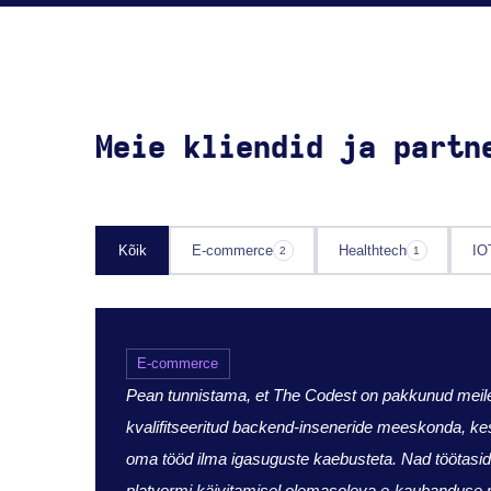
Meie kliendid ja partn
Kõik
E-commerce
Healthtech
IO
2
1
E-commerce
Pean tunnistama, et The Codest on pakkunud meil
kvalifitseeritud backend-inseneride meeskonda, kes
oma tööd ilma igasuguste kaebusteta. Nad töötasi
platvormi käivitamisel olemasoleva e-kaubanduse 