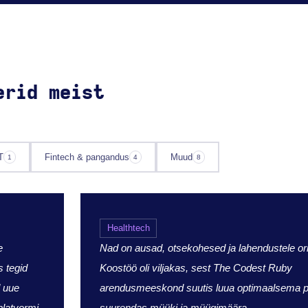
erid meist
T
Fintech & pangandus
Muud
1
4
8
Healthtech
e
Nad on ausad, otsekohesed ja lahendustele ori
 tegid
Koostöö oli viljakas, sest The Codest Ruby
d uue
arendusmeeskond suutis luua optimaalsema p
platvormi
suurendas müüki ja müügimäära.