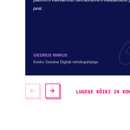
peal.
GIEDRIUS RIMKUS
Kesko Senukai Digitali tehnikajuhataja
LUGEGE KÕIKI 24 KO