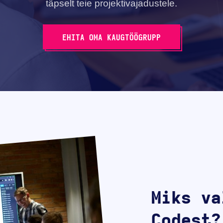
täpselt teie projektivajadustele.
EHITA OMA KAUGTÖÖGRUPP
Miks va
Codest?