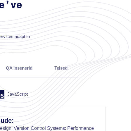
e’ve
services adapt to
QA insenerid
Teised
JavaScript
lude:
sign, Version Control Systems: Performance