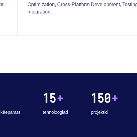
pt,
Optimization, Cross-Platform Development, Testi
integration,
15
+
150
+
käepärast
tehnoloogiad
projektid