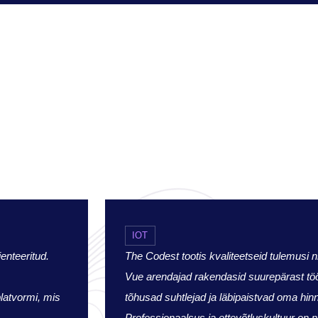
IOT
enteeritud.
The Codest tootis kvaliteetseid tulemusi 
Vue arendajad rakendasid suurepärast töö
latvormi, mis
tõhusad suhtlejad ja läbipaistvad oma hin
Professionaalsus ja ettevõtluskultuur on 