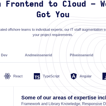
m Frontend to Cloud – W
Got You
ated offshore teams to individual experts, our IT staff augmentation 
your project requirements.
 Dev
Andmeinsenerid
Pilveinsenerid
React
TypeScript
Angular
Some of our areas of expertise inc
Framework and Library Knowledge, Responsive De