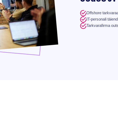
Offshore tarkvar
IT-personali täiend
Tarkvarafirma out