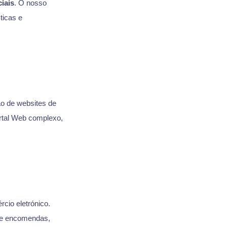
iais
. O nosso
ticas e
ão de websites de
ortal Web complexo,
cio eletrónico.
de encomendas,