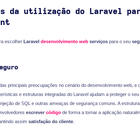
os da utilização do Laravel pa
ent
ra escolher
Laravel
desenvolvimento web
serviços
para o seu
seg
eguro
as principais preocupações no cenário do desenvolvimento web, e o
erísticas e estruturas integradas do Laravel ajudam a proteger o se
g, injeção de SQL e outras ameaças de segurança comuns. A estrutura
envolvedores
escrever
código
de forma a tornar a aplicação naturalm
antindo assim
satisfação do cliente
.