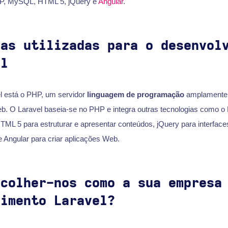
HP, MySQL, HTML 5, jQuery e
Angular
.
ias utilizadas para o desenvol
el
l está o PHP, um servidor
linguagem de programação
amplamente u
b. O Laravel baseia-se no PHP e integra outras tecnologias como 
TML 5 para estruturar e apresentar conteúdos, jQuery para interfaces 
 Angular para criar aplicações Web.
scolher-nos como a sua empresa
vimento Laravel?