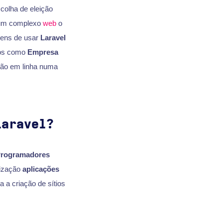
colha de eleição
u um complexo
web
o
gens de usar
Laravel
mos como
Empresa
são em linha numa
Laravel?
rogramadores
lização
aplicações
a a criação de sítios