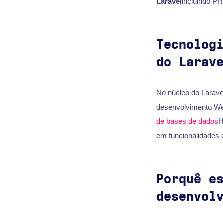
Laravel
incluindo P
Tecnolog
do Larav
No núcleo do Larave
desenvolvimento We
de bases de dados
H
em funcionalidades e
Porquê e
desenvol