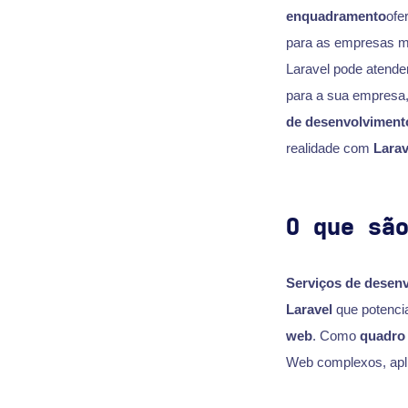
enquadramento
ofe
para as empresas mo
Laravel pode atende
para a sua empresa
de desenvolviment
realidade com
Larav
O que sã
Serviços de desenv
Laravel
que potenc
web
. Como
quadro
Web complexos, apl