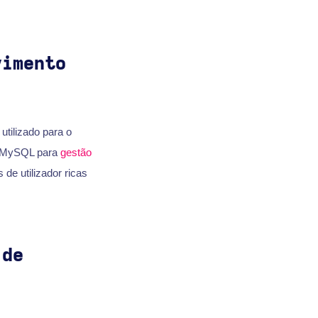
vimento
tilizado para o
o MySQL para
gestão
de utilizador ricas
 de