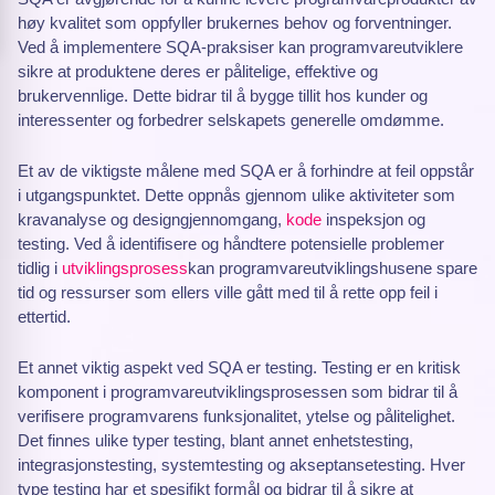
høy kvalitet som oppfyller brukernes behov og forventninger.
Ved å implementere SQA-praksiser kan programvareutviklere
sikre at produktene deres er pålitelige, effektive og
brukervennlige. Dette bidrar til å bygge tillit hos kunder og
interessenter og forbedrer selskapets generelle omdømme.
Et av de viktigste målene med SQA er å forhindre at feil oppstår
i utgangspunktet. Dette oppnås gjennom ulike aktiviteter som
kravanalyse og designgjennomgang,
kode
inspeksjon og
testing. Ved å identifisere og håndtere potensielle problemer
tidlig i
utviklingsprosess
kan programvareutviklingshusene spare
tid og ressurser som ellers ville gått med til å rette opp feil i
ettertid.
Et annet viktig aspekt ved SQA er testing. Testing er en kritisk
komponent i programvareutviklingsprosessen som bidrar til å
verifisere programvarens funksjonalitet, ytelse og pålitelighet.
Det finnes ulike typer testing, blant annet enhetstesting,
integrasjonstesting, systemtesting og akseptansetesting. Hver
type testing har et spesifikt formål og bidrar til å sikre at