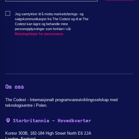
Jeg samtykker til å motta markedsførings- og
salgskommunikasjon fra The Codest og til at The
Codest kan lagre og behandle mine
personopplysninger som forklart i vår
Retningslinjer for personvern.
Om oss
The Codest - Internasjonalt programvareutviklingsselskap med
teknologisentre i Polen.
Storbritannia - Hovedkvarter
Kontor 303B, 182-184 High Street North E6 2JA
London, England