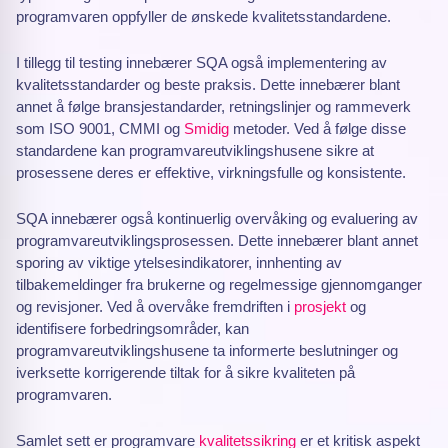
programvaren oppfyller de ønskede kvalitetsstandardene.
I tillegg til testing innebærer SQA også implementering av
kvalitetsstandarder og beste praksis. Dette innebærer blant
annet å følge bransjestandarder, retningslinjer og rammeverk
som ISO 9001, CMMI og
Smidig
metoder. Ved å følge disse
standardene kan programvareutviklingshusene sikre at
prosessene deres er effektive, virkningsfulle og konsistente.
SQA innebærer også kontinuerlig overvåking og evaluering av
programvareutviklingsprosessen. Dette innebærer blant annet
sporing av viktige ytelsesindikatorer, innhenting av
tilbakemeldinger fra brukerne og regelmessige gjennomganger
og revisjoner. Ved å overvåke fremdriften i
prosjekt
og
identifisere forbedringsområder, kan
programvareutviklingshusene ta informerte beslutninger og
iverksette korrigerende tiltak for å sikre kvaliteten på
programvaren.
Samlet sett er programvare
kvalitetssikring
er et kritisk aspekt