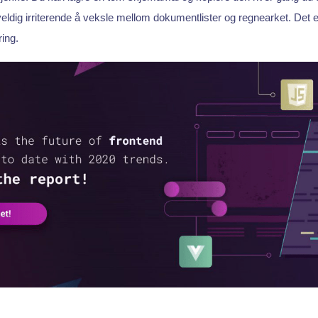
veldig irriterende å veksle mellom dokumentlister og regnearket. Det 
ing.