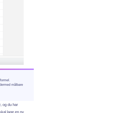
formel.
g dermed målbare
, og du har
skal lage en ny