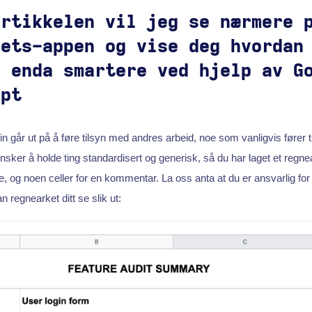
artikkelen vil jeg se nærmere 
eets-appen og vise deg hvordan
n enda smartere ved hjelp av G
ipt
n går ut på å føre tilsyn med andres arbeid, noe som vanligvis fører t
nsker å holde ting standardisert og generisk, så du har laget et regne
e, og noen celler for en kommentar. La oss anta at du er ansvarlig for
n regnearket ditt se slik ut: