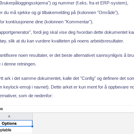
Brukerpåloggingsskjema") og nummer (f.eks. fra et ERP-system),
ter du må sjekke og gi tilbakemelding på (kolonnen "Område"),
for konklusjonene dine (kolonnen "Kommentar").
pportgenerator", fordi jeg skal vise deg hvordan dette dokumentet kan u
rktøy, slik at du kan vurdere kvaliteten på noens arbeidsresultater.
tifisere noen resultater, er det beste alternativet sannsynligvis å bru
 i denne retningen.
tt ark i det samme dokumentet, kalle det "Config" og definere det som 
 en keylock-emoji i navnet). Dette arket er kun ment for å oppbevare n
ternativer, som de nedenfor: