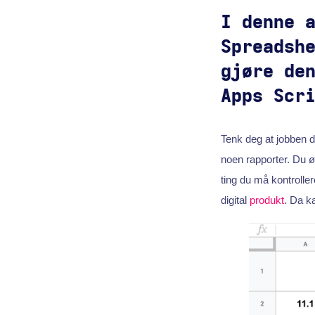
I denne 
Spreadsh
gjøre de
Apps Scr
Tenk deg at jobben di
noen rapporter. Du ø
ting du må kontroller
digital
produkt
. Da ka