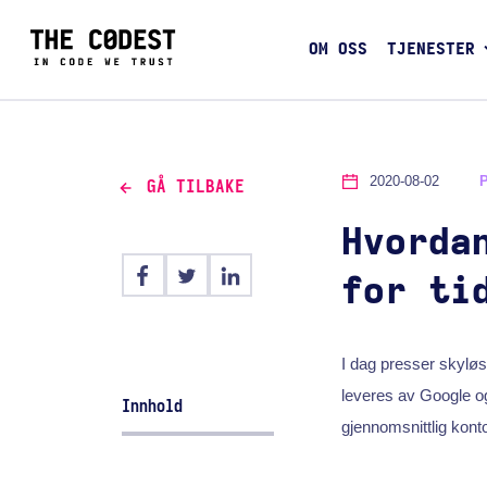
OM OSS
TJENESTER
2020-08-02
GÅ TILBAKE
Hvorda
for ti
I dag presser skyløs
leveres av Google og
Innhold
gjennomsnittlig konto