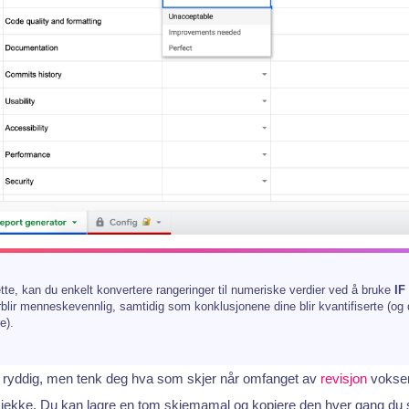
ette, kan du enkelt konvertere rangeringer til numeriske verdier ved å bruke
IF
rblir menneskevennlig, samtidig som konklusjonene dine blir kvantifiserte (o
e).
 ryddig, men tenk deg hva som skjer når omfanget av
revisjon
vokser
sjekke. Du kan lagre en tom skjemamal og kopiere den hver gang du 