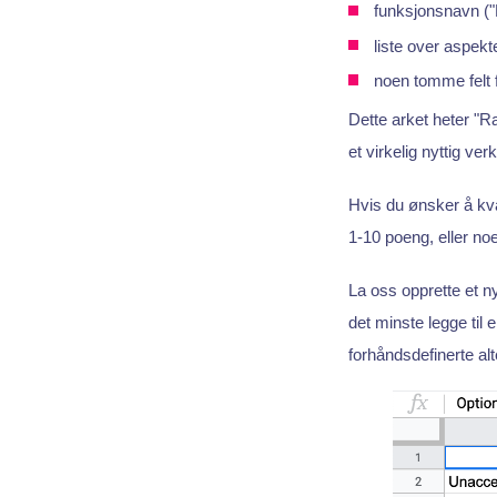
funksjonsnavn ("
liste over aspek
noen tomme felt 
Dette arket heter "Ra
et virkelig nyttig ve
Hvis du ønsker å kvan
1-10 poeng, eller noe
La oss opprette et ny
det minste legge til
forhåndsdefinerte al